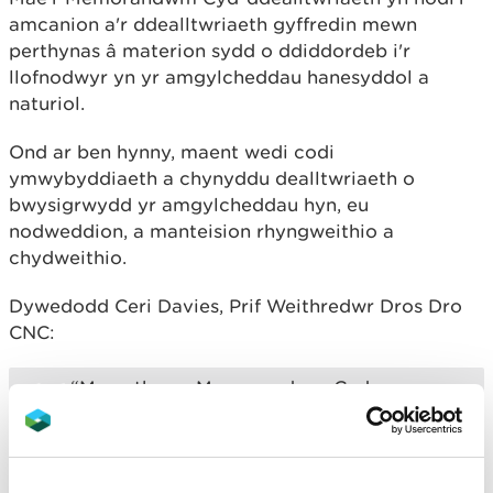
amcanion a'r ddealltwriaeth gyffredin mewn
perthynas â materion sydd o ddiddordeb i'r
llofnodwyr yn yr amgylcheddau hanesyddol a
naturiol.
Ond ar ben hynny, maent wedi codi
ymwybyddiaeth a chynyddu dealltwriaeth o
bwysigrwydd yr amgylcheddau hyn, eu
nodweddion, a manteision rhyngweithio a
chydweithio.
Dywedodd Ceri Davies, Prif Weithredwr Dros Dro
CNC:
“Mae ethos y Memorandwm Cyd-
ddealltwriaeth yn aml wedi bod yn
gatalydd ar gyfer cydweithio - am y tro
cyntaf mewn rhai meysydd - ac yn hwb i
gydweithio cryfach a chliriach mewn