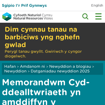
Sgipio I’r Prif Gynnwys
English
Dim cynnau tanau na
barbiciws yng nghefn
gwlad
Perygl tanau gwyllt. Gwiriwch y cyngor
diogelwch.
Hafan
Amdanom ni
Newyddion a blogiau
>
>
>
Newyddion
Datganiadau newyddion 2025
>
Memorandwm Cyd-
ddealltwriaeth yn
amddiffyn y