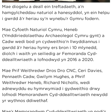
Mae diogelu a deall ein treftadaeth, a’n
hamgylcheddau naturiol a hanesyddol, yn ein helpu
i gwrdd â’r heriau sy’n wynebu’r Gymru fodern.
Mae Cyfoeth Naturiol Cymru, Heneb
(Ymddiriedolaethau Archaeolegol Cymru gynt) a
Cadw wedi bod yn cydweithio’n llwyddiannus i
gwrdd â’r heriau hynny ers bron i 10 mlynedd,
diolch i waith yn seiliedig ar Femoranda Cyd-
ddealltwriaeth a lofnodwyd yn 2016 a 2020.
Mae Prif Weithredwr Dros Dro CNC, Ceri Davies,
Pennaeth Cadw, Gwilym Hughes, a Phrif
Weithredwr Heneb, Richard Nicholls, wedi
adnewyddu eu hymrwymiad i gydweithio drwy
lofnodi Memorandwm Cyd-ddealltwriaeth newydd
yr wythnos ddiwethaf.
Mae'r Memorandwm Cyd-ddealltwriaeth yn nodi'r