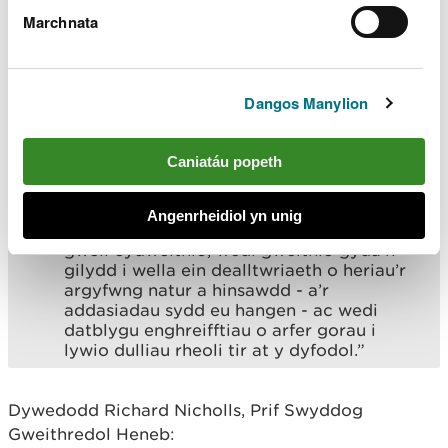
eithriadol - tirweddau a luniwyd dros
Marchnata
filoedd o flynyddoedd gan genedlaethau o
bobl yn gweithio gyda’r tir.
“Mae’r bartneriaeth hon yn llwyfan
Dangos Manylion
gwerthfawr iawn lle mae ymarferwyr sy’n
angerddol am ofalu am ein treftadaeth
werthfawr yn gallu cydweithio i gefnogi
Caniatáu popeth
cadwraeth a rheolaeth gynaliadwy o’n
hamgylchedd naturiol a hanesyddol.
Angenrheidiol yn unig
“Drwy’r cytundeb hwn rydym wedi gweld
gwell cydweithio, wedi gweithio gyda’n
gilydd i wella ein dealltwriaeth o heriau’r
argyfwng natur a hinsawdd - a’r
addasiadau sydd eu hangen - ac wedi
datblygu enghreifftiau o arfer gorau i
lywio dulliau rheoli tir at y dyfodol.”
Dywedodd Richard Nicholls, Prif Swyddog
Gweithredol Heneb: