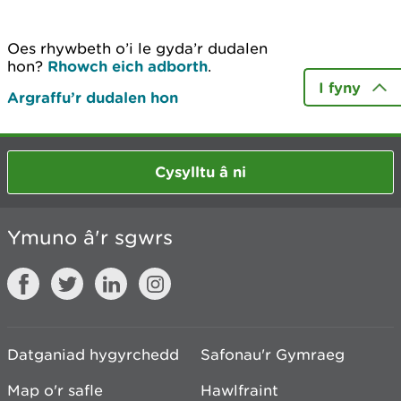
Oes rhywbeth o’i le gyda’r dudalen
hon?
Rhowch eich adborth
.
I fyny
Argraffu’r dudalen hon
Cysylltu â ni
Ymuno â'r sgwrs
Datganiad hygyrchedd
Safonau'r Gymraeg
Map o'r safle
Hawlfraint