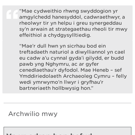
“Mae cydweithio rhwng swyddogion yr
amgylchedd hanesyddol, cadwraethwyr, a
rheolwyr tir yn helpu i greu synergeddau
sy’n arwain at strategaethau rheoli tir mwy
effeithiol a chydgysylltiedig.
“Mae’r dull hwn yn sicrhau bod ein
treftadaeth naturiol a diwylliannol yn cael
eu cadw a’u cynnal gyda’i gilydd, er budd
pawb yng Nghymru, ac ar gyfer
cenedlaethau’r dyfodol. Mae Heneb – sef
Ymddiriedolaeth Archaeoleg Cymru – felly
wedi ymrwymo’n llwyr i gryfhau’r
bartneriaeth hollbwysig hon.”
Archwilio mwy