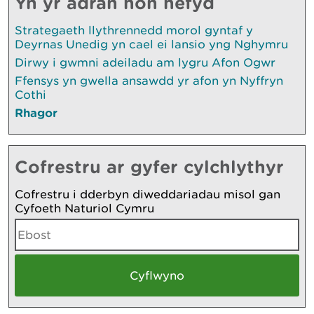
Yn yr adran hon hefyd
Strategaeth llythrennedd morol gyntaf y
Deyrnas Unedig yn cael ei lansio yng Nghymru
Dirwy i gwmni adeiladu am lygru Afon Ogwr
Ffensys yn gwella ansawdd yr afon yn Nyffryn
Cothi
Rhagor
Cofrestru ar gyfer cylchlythyr
Cofrestru i dderbyn diweddariadau misol gan
Cyfoeth Naturiol Cymru