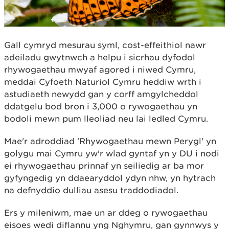
Gall cymryd mesurau syml, cost-effeithiol nawr
adeiladu gwytnwch a helpu i sicrhau dyfodol
rhywogaethau mwyaf agored i niwed Cymru,
meddai Cyfoeth Naturiol Cymru heddiw wrth i
astudiaeth newydd gan y corff amgylcheddol
ddatgelu bod bron i 3,000 o rywogaethau yn
bodoli mewn pum lleoliad neu lai ledled Cymru.
Mae'r adroddiad 'Rhywogaethau mewn Perygl' yn
golygu mai Cymru yw'r wlad gyntaf yn y DU i nodi
ei rhywogaethau prinnaf yn seiliedig ar ba mor
gyfyngedig yn ddaearyddol ydyn nhw, yn hytrach
na defnyddio dulliau asesu traddodiadol.
Ers y mileniwm, mae un ar ddeg o rywogaethau
eisoes wedi diflannu yng Nghymru, gan gynnwys y