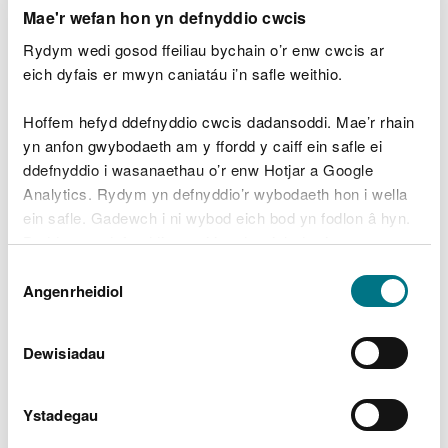
Mae'r wefan hon yn defnyddio cwcis
gwlad, mae angen i ni gymryd y bygythiad
o ddifrif.
Rydym wedi gosod ffeiliau bychain o’r enw cwcis ar
eich dyfais er mwyn caniatáu i’n safle weithio.
"Er gwaethaf y realiti anodd hwn, mae'n
galonogol bod modd gwneud llawer i
Hoffem hefyd ddefnyddio cwcis dadansoddi. Mae’r rhain
amddiffyn y rhywogaethau hyn trwy
yn anfon gwybodaeth am y ffordd y caiff ein safle ei
fuddsoddi cymedrol a gwneud newidiadau
ddefnyddio i wasanaethau o’r enw Hotjar a Google
cymharol fach i'r ffordd yr ydym yn rheoli
Analytics. Rydym yn defnyddio’r wybodaeth hon i wella
ein tirweddau.
ein safle. Gadewch i ni wybod eich bod yn fodlon â hyn.
Byddwn yn defnyddio cwci i gadw eich dewis.
"Mae'r newidiadau yma’n aml yn ymwneud
Dewis
ag addasu pan fydd llystyfiant yn cael ei
Gellir
darllen mwy am ein cwcis
cyn i chi ddewis.
Angenrheidiol
Caniatâd
dorri, rheoli twf llystyfiant diangen, neu
wneud yn siŵr bod y patrymau pori cywir
yn eu lle. Mae'r adroddiad Rhywogaethau
Dewisiadau
mewn Perygl yn rhoi'r fframwaith i ni
wneud y newidiadau hynny.
Ystadegau
"Gyda thri chwarter y rhywogaethau hyn