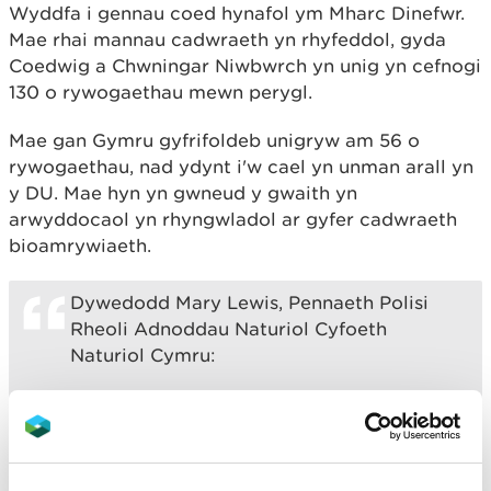
Wyddfa i gennau coed hynafol ym Mharc Dinefwr.
Mae rhai mannau cadwraeth yn rhyfeddol, gyda
Coedwig a Chwningar Niwbwrch yn unig yn cefnogi
130 o rywogaethau mewn perygl.
Mae gan Gymru gyfrifoldeb unigryw am 56 o
rywogaethau, nad ydynt i'w cael yn unman arall yn
y DU. Mae hyn yn gwneud y gwaith yn
arwyddocaol yn rhyngwladol ar gyfer cadwraeth
bioamrywiaeth.
Dywedodd Mary Lewis, Pennaeth Polisi
Rheoli Adnoddau Naturiol Cyfoeth
Naturiol Cymru:
"Mae'r adroddiad hwn yn ei gwneud hi'n
glir nad ydym yn unig 'mewn perygl' o
weld rhywogaethau yn diflannu yng
Nghymru, mae eisoes yn digwydd. Fel