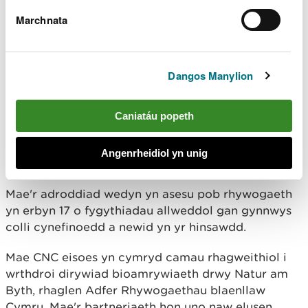
eisoes ar safleoedd gwarchodedig, mae
Marchnata
gennym y fframwaith i weithredu."
Dangos Manylion
Mae'r adroddiad yn categoreiddio pob rhywogaeth
yn ôl pam ei bod yn cael ei hystyried mewn perygl
- boed hynny oherwydd dirywiad, prinder naturiol,
Caniatáu popeth
tan-gofnodi, bod ar gyrion ei amrediad, neu fod yn
rhywogaeth sydd wedi lledaenu i Gymru yn
Angenrheidiol yn unig
ddiweddar.
Mae'r adroddiad wedyn yn asesu pob rhywogaeth
yn erbyn 17 o fygythiadau allweddol gan gynnwys
colli cynefinoedd a newid yn yr hinsawdd.
Mae CNC eisoes yn cymryd camau rhagweithiol i
wrthdroi dirywiad bioamrywiaeth drwy Natur am
Byth, rhaglen Adfer Rhywogaethau blaenllaw
Cymru. Mae'r bartneriaeth hon uno naw elusen