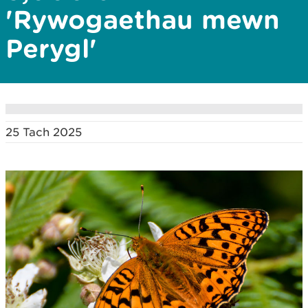
'Rywogaethau mewn
Perygl'
25 Tach 2025