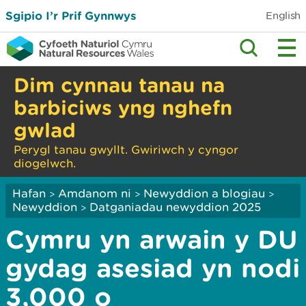
Sgipio I’r Prif Gynnwys
English
Dim cynnau tanau na
barbiciws yng nghefn
gwlad
Perygl tanau gwyllt. Gwiriwch y cyngor
diogelwch.
Hafan
Amdanom ni
Newyddion a blogiau
>
>
>
Newyddion
Datganiadau newyddion 2025
>
Cymru yn arwain y DU
gydag asesiad yn nodi
3,000 o