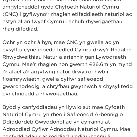
amgylcheddol gyda Chyfoeth Naturiol Cymru
(CNC) i gyflwyno'r rhaglen etifeddiaeth naturiol ac
estyn allan fwyaf Cymru i achub rhywogaethau
rhag difodiad.
Ochr yn ochr â hyn, mae CNC yn gwella ac yn
cysylltu cynefinoedd ledled Cymru drwy'r Rhaglen
Rhwydweithiau Natur a ariennir gan Lywodraeth
Cymru. Mae'r rhaglen hon gwerth £26.6m yn mynd
i'r afael â'r argyfwng natur drwy roi hwb i
fioamrywiaeth, gwella cyflwr safleoedd
gwarchodedig, a chryfhau gwytnwch a chysylltedd
cynefinoedd a rhywogaethau.
Bydd y canfyddiadau yn llywio sut mae Cyfoeth
Naturiol Cymru yn rheoli Safleoedd Arbennig o
Ddiddordeb Gwyddonol ac yn cyfrannu at
Adroddiad Cyflwr Adnoddau Naturiol Cymru. Mae
canfyddiadau'r adroddiad wedi'u rhannu â