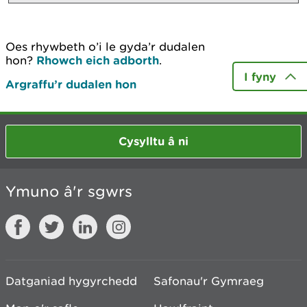
Oes rhywbeth o’i le gyda’r dudalen
hon?
Rhowch eich adborth
.
I fyny
Argraffu’r dudalen hon
Cysylltu â ni
Ymuno â'r sgwrs
Datganiad hygyrchedd
Safonau'r Gymraeg