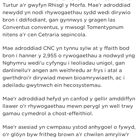
Turtur a'r gwyfyn Rhisgl y Morfa. Mae'r adroddiad
newydd yn nodi rhywogaethau sydd wedi dirywio
bron i ddifodiant, gan gynnwys y gragen las
Conventus conventus, y mwsogl Tomentypnum
nitens a’r cen Cetraria sepincola.
Mae adroddiad CNC yn tynnu sylw at y ffaith bod
bron i hanner y 2,955 o rywogaethau a nodwyd yng
Nghymru wedi'u cyfyngu i leoliadau unigol, gan
danlinellu'r angen am weithredu ar frys i atal a
gwrthdroi'r dirywiad mewn bioamrywiaeth, ac i
adeiladu gwytnwch ein hecosystemau.
Mae'r adroddiad hefyd yn canfod y gellir amddiffyn
llawer o'r rhywogaethau mewn perygl yn well trwy
gamau cymedrol a chost-effeithiol.
Mae'r asesiad yn cwmpasu ystod anhygoel o fywyd,
o'r glöyn byw fritheg brown a’r chwilen amryliw’r