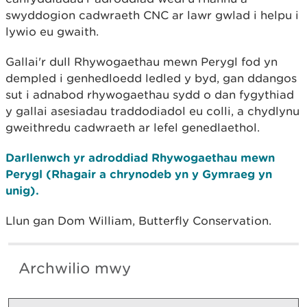
swyddogion cadwraeth CNC ar lawr gwlad i helpu i
lywio eu gwaith.
Gallai'r dull Rhywogaethau mewn Perygl fod yn
dempled i genhedloedd ledled y byd, gan ddangos
sut i adnabod rhywogaethau sydd o dan fygythiad
y gallai asesiadau traddodiadol eu colli, a chydlynu
gweithredu cadwraeth ar lefel genedlaethol.
Darllenwch yr adroddiad Rhywogaethau mewn
Perygl (Rhagair a chrynodeb yn y Gymraeg yn
unig).
Llun gan Dom William, Butterfly Conservation.
Archwilio mwy