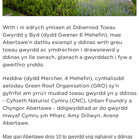
Wrth i ni edrych ymlaen at Ddiwrnod Toeau
Gwyrdd y Byd (dydd Gwener 6 Mehefin), mae
Abertawe'n dathlu esiampl y ddinas wrth greu
toeau gwyrdd ac ymdrechion i drawsnewid y
ddinas yn lle oerach, glanach a gwyrddach i fyw a
gweithio ynddo.
Heddiw (dydd Mercher, 4 Mehefin), cynhaliodd
aelodau Green Roof Organisation (GRO) sy'n
gyfrifol am yrru'r mudiad toeau gwyrdd yn y ddinas
- Cyfoeth Naturiol Cymru (CNC), Urban Foundry a
Chyngor Abertawe - ddigwyddiad ar do gwyrdd
mwyaf Cymru ym Mharc Amy Dillwyn, Arena
Abertawe.
Mae gan Abertawe dros 10 to gwyrdd yng nghanol y ddinas