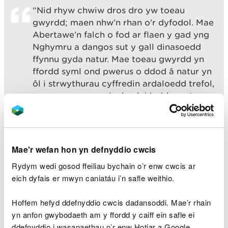
“Nid rhyw chwiw dros dro yw toeau
gwyrdd; maen nhw’n rhan o'r dyfodol. Mae
Abertawe’n falch o fod ar flaen y gad yng
Nghymru a dangos sut y gall dinasoedd
ffynnu gyda natur. Mae toeau gwyrdd yn
ffordd syml ond pwerus o ddod â natur yn
ôl i strwythurau cyffredin ardaloedd trefol,
gan greu mannau iachach i bobl a natur
ffynnu gyda'i gilydd."
Mae'r wefan hon yn defnyddio cwcis
Dywedodd arweinydd Cyngor Abertawe, Rob
Stewart:
Rydym wedi gosod ffeiliau bychain o’r enw cwcis ar
eich dyfais er mwyn caniatáu i’n safle weithio.
"Mae Abertawe'n dod yn ddinas fwy
gwyrdd, gyda chymorth gwaith y cyngor
Hoffem hefyd ddefnyddio cwcis dadansoddi. Mae’r rhain
yn mynd i'r afael â'r argyfwng hinsawdd ac
yn anfon gwybodaeth am y ffordd y caiff ein safle ei
argyfwng natur - ac roeddem yn falch o
ddefnyddio i wasanaethau o’r enw Hotjar a Google