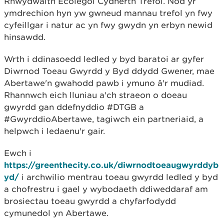
Rhwydwaith Ecolegol Cydnerth Trefol. Nod yr
ymdrechion hyn yw gwneud mannau trefol yn fwy
cyfeillgar i natur ac yn fwy gwydn yn erbyn newid
hinsawdd.
Wrth i ddinasoedd ledled y byd baratoi ar gyfer
Diwrnod Toeau Gwyrdd y Byd ddydd Gwener, mae
Abertawe'n gwahodd pawb i ymuno â'r mudiad.
Rhannwch eich lluniau a'ch straeon o doeau
gwyrdd gan ddefnyddio #DTGB a
#GwyrddioAbertawe, tagiwch ein partneriaid, a
helpwch i ledaenu'r gair.
Ewch i
https://greenthecity.co.uk/diwrnodtoeaugwyrddyb
yd/
i archwilio mentrau toeau gwyrdd ledled y byd
a chofrestru i gael y wybodaeth ddiweddaraf am
brosiectau toeau gwyrdd a chyfarfodydd
cymunedol yn Abertawe.