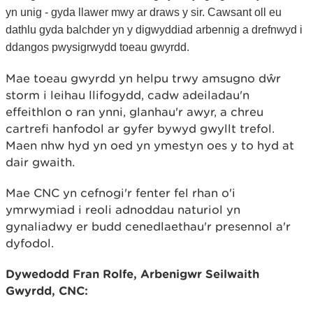
yn unig - gyda llawer mwy ar draws y sir. Cawsant oll eu
dathlu gyda balchder yn y digwyddiad arbennig a drefnwyd i
ddangos pwysigrwydd toeau gwyrdd.
Mae toeau gwyrdd yn helpu trwy amsugno dŵr
storm i leihau llifogydd, cadw adeiladau'n
effeithlon o ran ynni, glanhau'r awyr, a chreu
cartrefi hanfodol ar gyfer bywyd gwyllt trefol.
Maen nhw hyd yn oed yn ymestyn oes y to hyd at
dair gwaith.
Mae CNC yn cefnogi'r fenter fel rhan o'i
ymrwymiad i reoli adnoddau naturiol yn
gynaliadwy er budd cenedlaethau'r presennol a'r
dyfodol.
Dywedodd Fran Rolfe, Arbenigwr Seilwaith
Gwyrdd, CNC: