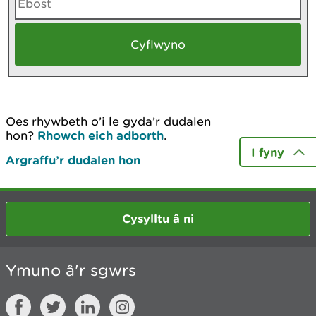
Oes rhywbeth o’i le gyda’r dudalen
hon?
Rhowch eich adborth
.
I fyny
Argraffu’r dudalen hon
Cysylltu â ni
Ymuno â'r sgwrs