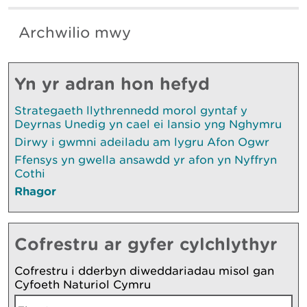
Archwilio mwy
Yn yr adran hon hefyd
Strategaeth llythrennedd morol gyntaf y
Deyrnas Unedig yn cael ei lansio yng Nghymru
Dirwy i gwmni adeiladu am lygru Afon Ogwr
Ffensys yn gwella ansawdd yr afon yn Nyffryn
Cothi
Rhagor
Cofrestru ar gyfer cylchlythyr
Cofrestru i dderbyn diweddariadau misol gan
Cyfoeth Naturiol Cymru