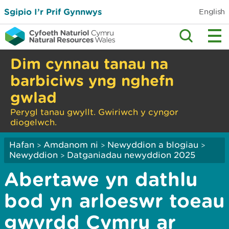
Sgipio I’r Prif Gynnwys
English
Dim cynnau tanau na
barbiciws yng nghefn
gwlad
Perygl tanau gwyllt. Gwiriwch y cyngor
diogelwch.
Hafan
Amdanom ni
Newyddion a blogiau
>
>
>
Newyddion
Datganiadau newyddion 2025
>
Abertawe yn dathlu
bod yn arloeswr toeau
gwyrdd Cymru ar