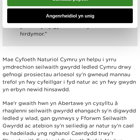
adeiladu a chynnal seilwaith gwyrdd
ledled y ddinas. Mae buddsoddi mewn
Angenrheidiol yn unig
hyfforddiant lleol yn golygu bod y gwaith
yn aros yn y gymuned ac yn cael effaith
hirdymor."
Mae Cyfoeth Naturiol Cymru yn helpu i yrru
ymdrechion seilwaith gwyrdd ledled Cymru drwy
gefnogi prosiectau arloesol sy'n gwneud mannau
trefol yn fwy cyfeillgar i fyd natur ac yn fwy gwydn
yn erbyn newid hinsawdd.
Mae'r gwaith hwn yn Abertawe yn cysylltu â
rhaglenni seilwaith gwyrdd ehangach sy'n digwydd
ledled y wlad, gan gynnwys y Fforwm Seilwaith
Gwyrdd ac atebion sy'n seiliedig ar natur sy'n cael
eu hadeiladu yng nghanol Caerdydd trwy’r