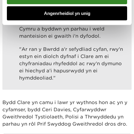
wasanaeth. Mae ymroddiad ac
Angenrheidiol yn unig
arweinyddiaeth ddiwyro Clare wedi bod
yn allweddol wrth lywio Cyfoeth Naturiol
Cymru a byddwn yn parhau i weld
manteision ei gwaith i'n dyfodol.
"Ar ran y Bwrdd a'r sefydliad cyfan, rwy'n
estyn ein diolch dyfnaf i Clare am ei
chyfraniadau rhyfeddol ac rwy'n dymuno
ei hiechyd a'i hapusrwydd yn ei
hymddeoliad."
Bydd Clare yn camu i lawr yr wythnos hon ac yn y
cyfamser, bydd Ceri Davies, Cyfarwyddwr
Gweithredol Tystiolaeth, Polisi a Thrwyddedu yn
parhau yn rôl Prif Swyddog Gweithredol dros dro.