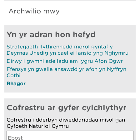
Archwilio mwy
Yn yr adran hon hefyd
Strategaeth llythrennedd morol gyntaf y
Deyrnas Unedig yn cael ei lansio yng Nghymru
Dirwy i gwmni adeiladu am lygru Afon Ogwr
Ffensys yn gwella ansawdd yr afon yn Nyffryn
Cothi
Rhagor
Cofrestru ar gyfer cylchlythyr
Cofrestru i dderbyn diweddariadau misol gan
Cyfoeth Naturiol Cymru