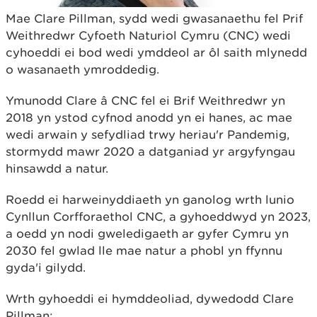
Mae Clare Pillman, sydd wedi gwasanaethu fel Prif
Weithredwr Cyfoeth Naturiol Cymru (CNC) wedi
cyhoeddi ei bod wedi ymddeol ar ôl saith mlynedd
o wasanaeth ymroddedig.
Ymunodd Clare â CNC fel ei Brif Weithredwr yn
2018 yn ystod cyfnod anodd yn ei hanes, ac mae
wedi arwain y sefydliad trwy heriau'r Pandemig,
stormydd mawr 2020 a datganiad yr argyfyngau
hinsawdd a natur.
Roedd ei harweinyddiaeth yn ganolog wrth lunio
Cynllun Corfforaethol CNC, a gyhoeddwyd yn 2023,
a oedd yn nodi gweledigaeth ar gyfer Cymru yn
2030 fel gwlad lle mae natur a phobl yn ffynnu
gyda'i gilydd.
Wrth gyhoeddi ei hymddeoliad, dywedodd Clare
Pillman: