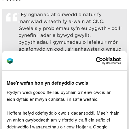
"Fy nghariad at dirwedd a natur fy
mamwlad wnaeth fy arwain at CNC.
Gwelais y problemau sy'n eu bygwth - colli
cynefin i adar a bywyd gwyllt,
bygythiadau i gymunedau o lefelau'r môr
ac afonydd yn codi, a'r anhawster o wneud
bywoliaeth o'r tir - ac eisiau helpu.
"Byddaf bob amser yn caru amgylchedd
Cymru – ond mae'r amser yn iawn nawr i
Mae'r wefan hon yn defnyddio cwcis
drosglwyddo CNC. Rwyf wedi cyrraedd, yn
60 oed, yr oedran y tybiais erioed y
Rydym wedi gosod ffeiliau bychain o’r enw cwcis ar
byddwn yn symud ymlaen. Mae cyfnod o
eich dyfais er mwyn caniatáu i’n safle weithio.
iechyd gwael wedi atgyfnerthu fy nghred
bod saith mlynedd wrth y llyw yn ddigon.
Hoffem hefyd ddefnyddio cwcis dadansoddi. Mae’r rhain
Nid yw penderfynu pryd i ymddeol byth yn
yn anfon gwybodaeth am y ffordd y caiff ein safle ei
hawdd, ond gallaf wneud hynny gan
ddefnyddio i wasanaethau o’r enw Hotjar a Google