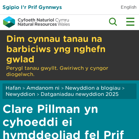
Sgipio I’r Prif Gynnwys
English
Dim cynnau tanau na
barbiciws yng nghefn
gwlad
Perygl tanau gwyllt. Gwiriwch y cyngor
diogelwch.
Hafan
Amdanom ni
Newyddion a blogiau
>
>
>
Newyddion
Datganiadau newyddion 2025
>
Clare Pillman yn
cyhoeddi ei
hymddeoliad fel Prif