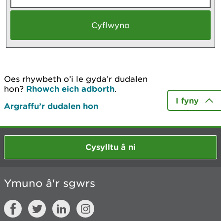
Oes rhywbeth o’i le gyda’r dudalen
hon?
Rhowch eich adborth
.
I fyny
Argraffu’r dudalen hon
Cysylltu â ni
Ymuno â'r sgwrs