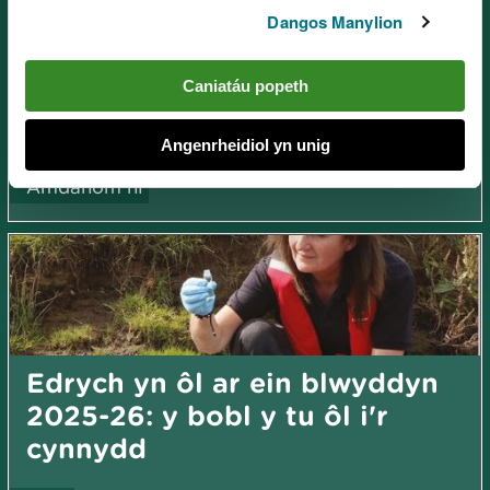
Dangos Manylion
Caniatáu popeth
Newyddion a blogiau
Angenrheidiol yn unig
Amdanom ni
Edrych yn ôl ar ein blwyddyn
2025-26: y bobl y tu ôl i'r
cynnydd