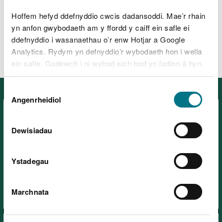
Beth i’w wneud ar ôl llifogydd
Hoffem hefyd ddefnyddio cwcis dadansoddi. Mae’r rhain
yn anfon gwybodaeth am y ffordd y caiff ein safle ei
ddefnyddio i wasanaethau o’r enw Hotjar a Google
Swyddi
Analytics. Rydym yn defnyddio’r wybodaeth hon i wella
ein safle. Gadewch i ni wybod eich bod yn fodlon â hyn.
Byddwn yn defnyddio cwci i gadw eich dewis.
Dewis
Erthyglau nodweddol
Gellir
darllen mwy am ein cwcis
cyn i chi ddewis.
Angenrheidiol
Caniatâd
Dewisiadau
Ystadegau
Ymweld â'n lleoedd yn ddiogel
Marchnata
Ar grwydr