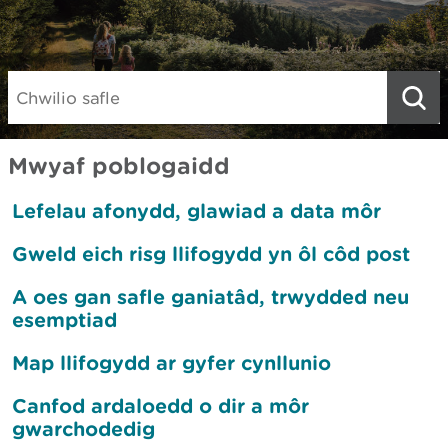
Gwe, 19 Meh 2026 08:16:38
Rhybudd diweddaraf
Search:
Mwyaf poblogaidd
Lefelau afonydd, glawiad a data môr
Gweld eich risg llifogydd yn ôl côd post
A oes gan safle ganiatâd, trwydded neu
esemptiad
Map llifogydd ar gyfer cynllunio
Canfod ardaloedd o dir a môr
gwarchodedig