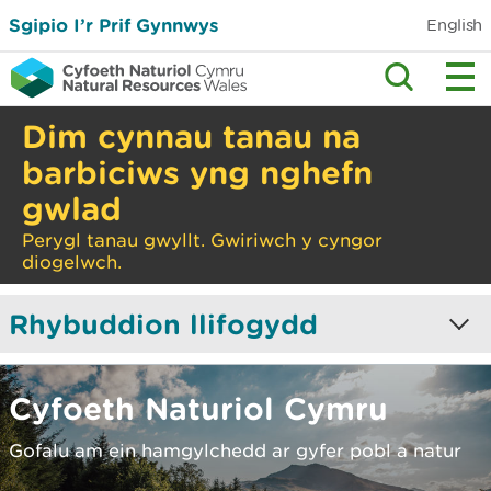
Sgipio I’r Prif Gynnwys
English
Dim cynnau tanau na
barbiciws yng nghefn
gwlad
Perygl tanau gwyllt. Gwiriwch y cyngor
diogelwch.
Rhybuddion llifogydd
0
0
0
Cyfoeth Naturiol Cymru
Rhybudd
Rhybudd
Llifogydd -
Gofalu am ein hamgylchedd ar gyfer pobl a natur
Llifogydd
Llifogydd
byddwch yn
difrifol
barod