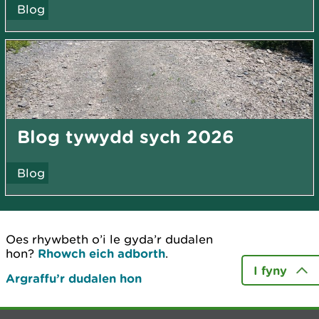
Blog
Blog tywydd sych 2026
Blog
Oes rhywbeth o’i le gyda’r dudalen
hon?
Rhowch eich adborth
.
I fyny
Argraffu’r dudalen hon