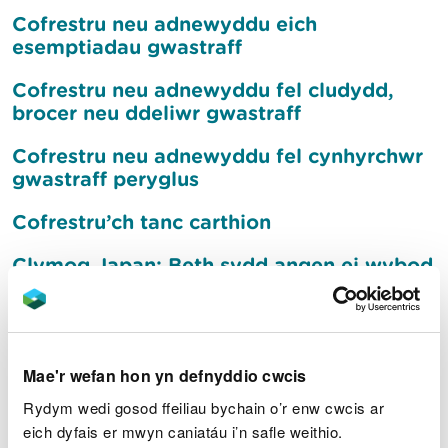
Cofrestru neu adnewyddu eich
esemptiadau gwastraff
Cofrestru neu adnewyddu fel cludydd,
brocer neu ddeliwr gwastraff
Cofrestru neu adnewyddu fel cynhyrchwr
gwastraff peryglus
Cofrestru’ch tanc carthion
Clymog Japan: Beth sydd angen ei wybod
Mae Clymog Japan yn rhywogaeth estron
goresgynnol a...
Cofrestrwch i dderbyn
Mae'r wefan hon yn defnyddio cwcis
rhybuddion llifogydd
Rydym wedi gosod ffeiliau bychain o’r enw cwcis ar
eich dyfais er mwyn caniatáu i’n safle weithio.