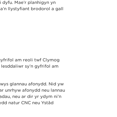
 dyfu. Mae’r planhigyn yn
a’n llystyfiant brodorol a gall
yfrifol am reoli twf Clymog
lesddaliwr sy’n gyfrifol am
nwys glannau afonydd. Nid yw
ar unrhyw afonydd neu lannau
adau, neu ar dir yr ydym ni’n
eydd natur CNC neu Ystâd