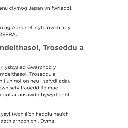
aenu clymog Japan yn fwriadol,
 ag Adran 14, cyfeiriwch ar y
 DEFRA.
deithasol, Troseddu a
di Hysbysiad Gwarchod y
deithasol, Troseddu a
i unigolion neu i sefydliadau
ewn sefyllfaoedd lle mae
eidiol ar ansawdd bywyd pobl
ysylltwch â’ch heddlu neu’ch
aeth arnoch chi. Dyma