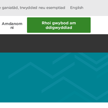
le ganiatâd, trwydded neu esemptiad
English
Rhoi gwybod am
Amdanom
ni
ddigwyddiad