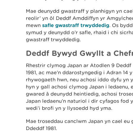
Mae deunydd gwastraff y planhigyn yn cael e
reolir’ yn ôl Deddf Amddiffyn yr Amgylche
mewn
safle gwastraff trwyddedig
. Os bydd
symud y deunydd o’r safle, rhaid i chi sicr
gwastraff trwyddedig.
Deddf Bywyd Gwyllt a Chef
Rhestrir clymog Japan ar Atodlen 9 Deddf
1981, ac mae’n ddarostyngedig i Adran 14 
rhywogaeth hwn, neu achosi iddo dyfu yn y
hyn y gall achosi clymog Japan i ledaenu, e
gwared â deunydd heintiedig, achosi trose
Japan ledaenu’n naturiol i dir cyfagos fod
wedi’i brofi yn y llysoedd hyd yma.
Mae troseddau canclwm Japan yn cael eu g
Ddeddf 1981.