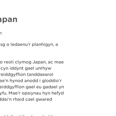
Japan
n
g o ledaenu’r planhigyn, a
l o reoli clymog Japan, ac mae
cyn iddynt gael unrhyw
reiddgyffion tanddaearol
Mae’n hynod anodd i gloddio’r
reiddgyffion gael eu gadael yn
yfu. Mae’r opsiynau hyn hefyd
ddai’n rhaid cael gwared