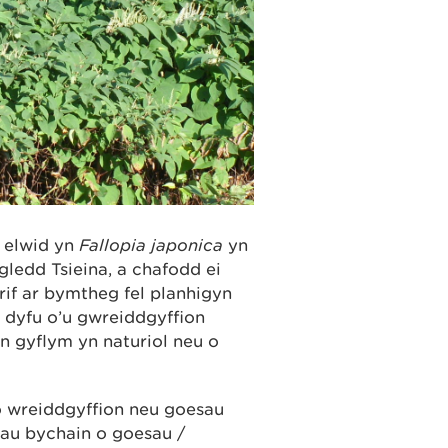
a elwid yn
Fallopia japonica
yn
gledd Tsieina, a chafodd ei
if ar bymtheg fel planhigyn
 dyfu o’u gwreiddgyffion
n gyflym yn naturiol neu o
o wreiddgyffion neu goesau
nau bychain o goesau /