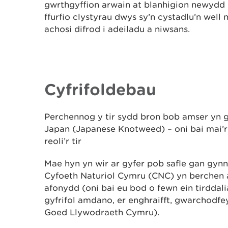
gwrthgyffion arwain at blanhigion newydd i
ffurfio clystyrau dwys sy’n cystadlu’n well n
achosi difrod i adeiladu a niwsans.
Cyfrifoldebau
Perchennog y tir sydd bron bob amser yn g
Japan (Japanese Knotweed) – oni bai mai’r 
reoli’r tir
Mae hyn yn wir ar gyfer pob safle gan gyn
Cyfoeth Naturiol Cymru (CNC) yn berchen 
afonydd (oni bai eu bod o fewn ein tirddali
gyfrifol amdano, er enghraifft, gwarchodf
Goed Llywodraeth Cymru).