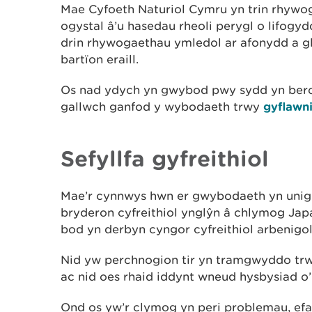
Mae Cyfoeth Naturiol Cymru yn trin rhywog
ogystal â’u hasedau rheoli perygl o lifogyd
drin rhywogaethau ymledol ar afonydd a gl
bartïon eraill.
Os nad ydych yn gwybod pwy sydd yn berche
gallwch ganfod y wybodaeth trwy
gyflawni
Sefyllfa gyfreithiol
Mae’r cynnwys hwn er gwybodaeth yn unig
bryderon cyfreithiol ynglŷn â chlymog Jap
bod yn derbyn cyngor cyfreithiol arbenigol
Nid yw perchnogion tir yn tramgwyddo trwy
ac nid oes rhaid iddynt wneud hysbysiad o’
Ond os yw’r clymog yn peri problemau, efall