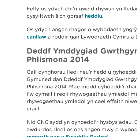
Felly os ydych chi’n gweld rhywun yn lled
cysylltwch â’ch gorsaf
heddlu
.
Os ydych angen rhagor o wybodaeth ynglŷn
canllaw
a roddir gan Lywodraeth Cymru a
Deddf Ymddygiad Gwrthgym
Phlismona 2014
Gall cynghorau lleol neu’r heddlu gyhoed
Gymuned dan Ddeddf Ymddygiad Gwrthgym
Phlismona 2014. Mae modd cyhoeddi’r rhain 
i’w cymell i reoli rhywogaethau ymledol m
rhywogaethau ymledol yn cael effaith niw
eraill.
Nid CNC sydd yn cyhoeddi’r hysbysiadau. C
awdurdod lleol os oes angen mwy o wybod
gymorth gan y Swyddfa Gartref.