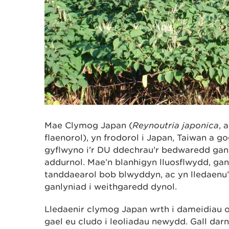
Mae Clymog Japan (
Reynoutria japonica
, 
flaenorol), yn frodorol i Japan, Taiwan a go
gyflwyno i'r DU ddechrau'r bedwaredd ganr
addurnol. Mae’n blanhigyn lluosflwydd, gan
tanddaearol bob blwyddyn, ac yn lledaenu’
ganlyniad i weithgaredd dynol.
Lledaenir clymog Japan wrth i dameidiau 
gael eu cludo i leoliadau newydd. Gall dar