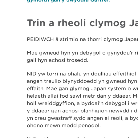
Trin a rheoli clymog 
PEIDIWCH â strimio na thorri clymog Japa
Mae gwneud hyn yn debygol o gynyddu’r ris
gall hyn achosi trosedd.
NID yw torri na phalu yn ddulliau effeithio
angen treulio blynyddoedd yn gwneud hyn 
effaith. Mae gan glymog Japan system o w
helaeth allai fod sawl metr dan y ddaear. 
holl wreiddgyffion, a byddai’n debygol i w
y ddaear gan achosi planhigion newydd i d
yn creu gwastraff sydd angen ei reoli, a by
ohono mewn modd penodol.