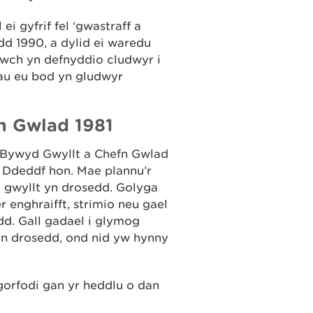
i gyfrif fel ‘gwastraff a
dd 1990, a dylid ei waredu
wch yn defnyddio cludwyr i
hau eu bod yn gludwyr
n Gwlad 1981
 Bywyd Gwyllt a Chefn Gwlad
y Ddeddf hon. Mae plannu’r
 gwyllt yn drosedd. Golyga
r enghraifft, strimio neu gael
dd. Gall gadael i glymog
 yn drosedd, ond nid yw hynny
orfodi gan yr heddlu o dan