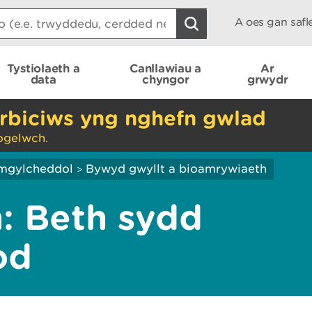
A oes gan saf
Tystiolaeth a
Canllawiau a
Ar
data
chyngor
grwydr
rbiciws yng nghefn gwlad
ogelwch.
mgylcheddol
Bywyd gwyllt a bioamrywiaeth
>
: Beth sydd
od