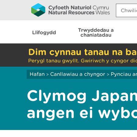
Search:
Trwyddedau a
Llifogydd
chaniatadau
Dim cynnau tanau na ba
Perygl tanau gwyllt. Gwiriwch y cyngor di
Hafan
Canllawiau a chyngor
Pynciau a
>
>
Clymog Japan
angen ei wyb