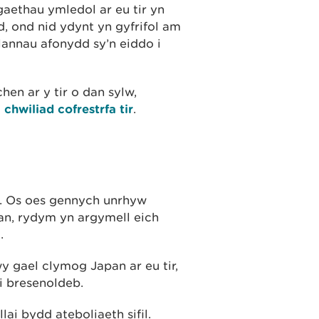
aethau ymledol ar eu tir yn
d, ond nid ydynt yn gyfrifol am
annau afonydd sy’n eiddo i
n ar y tir o dan sylw,
 chwiliad cofrestrfa tir
.
. Os oes gennych unrhyw
an, rydym yn argymell eich
.
 gael clymog Japan ar eu tir,
i bresenoldeb.
ai bydd ateboliaeth sifil.