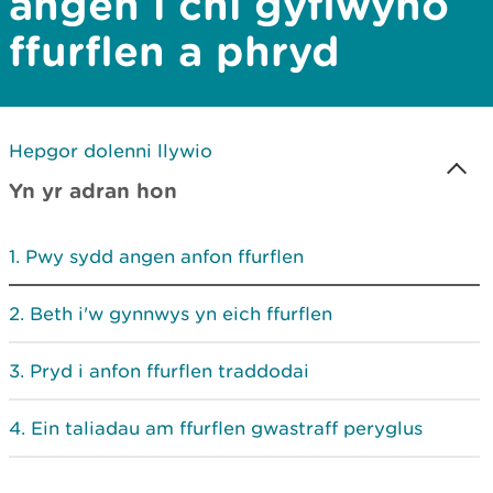
angen i chi gyflwyno
ffurflen a phryd
Hepgor dolenni llywio
Yn yr adran hon
Pwy sydd angen anfon ffurflen
Beth i'w gynnwys yn eich ffurflen
Pryd i anfon ffurflen traddodai
Ein taliadau am ffurflen gwastraff peryglus