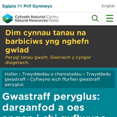
Sgipio I’r Prif Gynnwys
English
Dim cynnau tanau na
barbiciws yng nghefn
gwlad
Perygl tanau gwyllt. Gwiriwch y cyngor
diogelwch.
Hafan
Trwyddedau a chaniatadau
Trwyddedu
>
>
gwastraff
Cyflwyno eich ffurflen gwastraff
>
peryglus
Gwastraff peryglus:
darganfod a oes