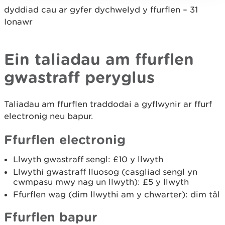
dyddiad cau ar gyfer dychwelyd y ffurflen – 31
Ionawr
Ein taliadau am ffurflen
gwastraff peryglus
Taliadau am ffurflen traddodai a gyflwynir ar ffurf
electronig neu bapur.
Ffurflen electronig
Llwyth gwastraff sengl: £10 y llwyth
Llwythi gwastraff lluosog (casgliad sengl yn
cwmpasu mwy nag un llwyth): £5 y llwyth
Ffurflen wag (dim llwythi am y chwarter): dim tâl
Ffurflen bapur