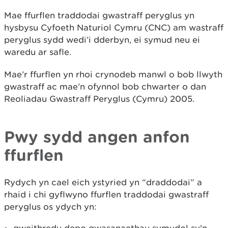
Mae ffurflen traddodai gwastraff peryglus yn
hysbysu Cyfoeth Naturiol Cymru (CNC) am wastraff
peryglus sydd wedi’i dderbyn, ei symud neu ei
waredu ar safle.
Mae’r ffurflen yn rhoi crynodeb manwl o bob llwyth
gwastraff ac mae’n ofynnol bob chwarter o dan
Reoliadau Gwastraff Peryglus (Cymru) 2005.
Pwy sydd angen anfon
ffurflen
Rydych yn cael eich ystyried yn “draddodai” a
rhaid i chi gyflwyno ffurflen traddodai gwastraff
peryglus os ydych yn: