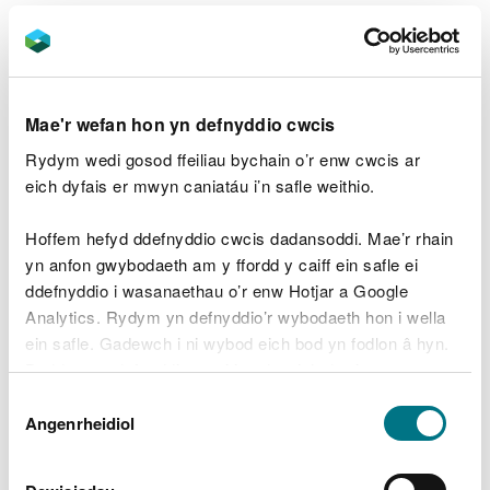
Bydd angen i chi ddilyn y
tri cham ar gyfer paratoi,
gwirio a chyflwyno eich ffurflen gwastraff peryglus
.
Hyd yn oed os na wnaethoch ddelio â gwastraff
Mae'r wefan hon yn defnyddio cwcis
peryglus mewn cyfnod adrodd, mae'n dal yn rhaid i
Rydym wedi gosod ffeiliau bychain o’r enw cwcis ar
chi anfon ffurflen.
eich dyfais er mwyn caniatáu i’n safle weithio.
Mae gennym benderfyniadau rheoleiddiol
Hoffem hefyd ddefnyddio cwcis dadansoddi. Mae’r rhain
(rhanddirymiadau) sy'n lleihau'r gofynion adrodd ar
yn anfon gwybodaeth am y ffordd y caiff ein safle ei
gyfer 11 o ffrydiau peryglus.
Darganfyddwch fwy ar
ddefnyddio i wasanaethau o’r enw Hotjar a Google
dudalen “Llai o gofnodi, adrodd a thaliadau i
Analytics. Rydym yn defnyddio’r wybodaeth hon i wella
dderbynwyr”
.
ein safle. Gadewch i ni wybod eich bod yn fodlon â hyn.
Byddwn yn defnyddio cwci i gadw eich dewis.
Pryd i anfon ffurflen
Dewis
Gellir
darllen mwy am ein cwcis
cyn i chi ddewis.
Angenrheidiol
Caniatâd
traddodai