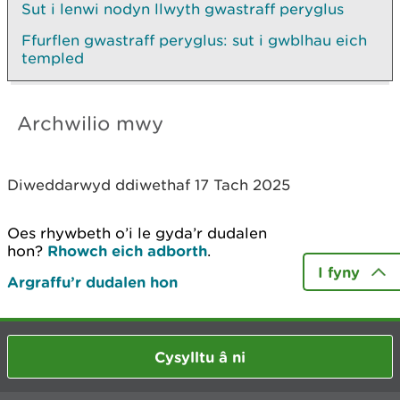
Sut i lenwi nodyn llwyth gwastraff peryglus
Ffurflen gwastraff peryglus: sut i gwblhau eich
templed
Archwilio mwy
Diweddarwyd ddiwethaf 17 Tach 2025
Oes rhywbeth o’i le gyda’r dudalen
hon?
Rhowch eich adborth
.
I fyny
Argraffu’r dudalen hon
Cysylltu â ni