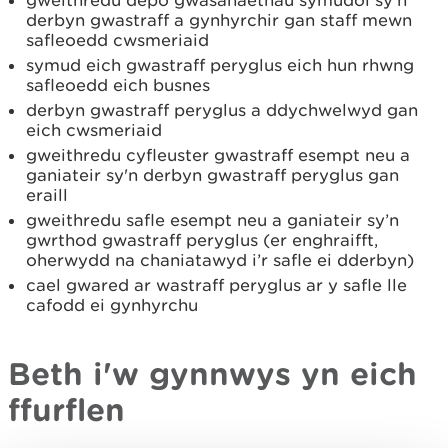
gweithredu depo gwasanaethau symudol sy'n
derbyn gwastraff a gynhyrchir gan staff mewn
safleoedd cwsmeriaid
symud eich gwastraff peryglus eich hun rhwng
safleoedd eich busnes
derbyn gwastraff peryglus a ddychwelwyd gan
eich cwsmeriaid
gweithredu cyfleuster gwastraff esempt neu a
ganiateir sy'n derbyn gwastraff peryglus gan
eraill
gweithredu safle esempt neu a ganiateir sy’n
gwrthod gwastraff peryglus (er enghraifft,
oherwydd na chaniatawyd i’r safle ei dderbyn)
cael gwared ar wastraff peryglus ar y safle lle
cafodd ei gynhyrchu
Beth i'w gynnwys yn eich
ffurflen