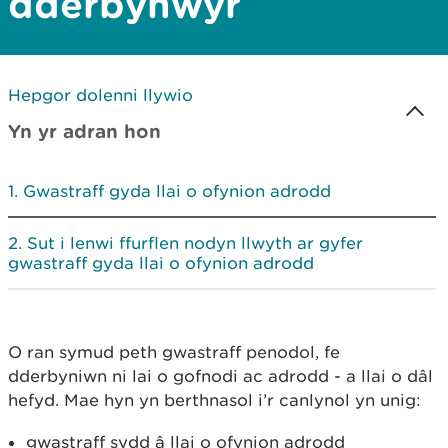
dderbynwyr
Hepgor dolenni llywio
Yn yr adran hon
Gwastraff gyda llai o ofynion adrodd
Sut i lenwi ffurflen nodyn llwyth ar gyfer
gwastraff gyda llai o ofynion adrodd
O ran symud peth gwastraff penodol, fe
dderbyniwn ni lai o gofnodi ac adrodd - a llai o dâl
hefyd. Mae hyn yn berthnasol i’r canlynol yn unig:
gwastraff sydd â llai o ofynion adrodd