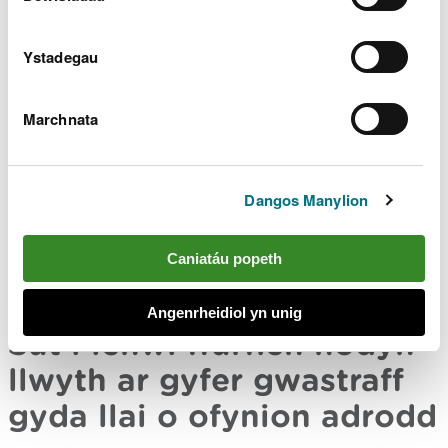
rheweiddio, offer domestig mawr, batris a
lampau fflworoleuol
man cynhyrchu yw man casglu WEEE y cartref,
Ystadegau
fel safle amwynder dinesig, banc gwastraff, neu
siop sy’n cynnig nwyddau i’w dychwelyd
rhaid dosbarthu llwythi heb eu didoli fel 20 01
Marchnata
35* a 20 01 36 oni bai bod eitemau a
chydrannau peryglus wedi'u nodi a'u tynnu
Nid yw'r gostyngiad hwn yn berthnasol i wastraff o
Dangos Manylion
seilwaith rhwydwaith gwasgaredig. Gweler
y
canllawiau nodyn llwyth
a'r
Datganiad
Caniatáu popeth
Cyfarwyddyd ar gyfer hysbysu mangre
am ragor o
gyngor.
Angenrheidiol yn unig
Sut i lenwi ffurflen nodyn
llwyth ar gyfer gwastraff
gyda llai o ofynion adrodd