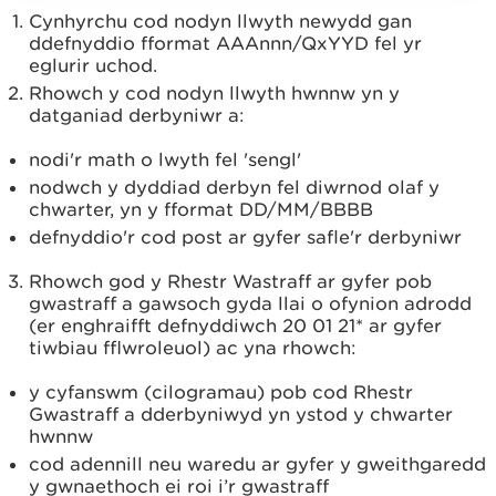
Cynhyrchu cod nodyn llwyth newydd gan
ddefnyddio fformat AAAnnn/QxYYD fel yr
eglurir uchod.
Rhowch y cod nodyn llwyth hwnnw yn y
datganiad derbyniwr a:
nodi'r math o lwyth fel 'sengl'
nodwch y dyddiad derbyn fel diwrnod olaf y
chwarter, yn y fformat DD/MM/BBBB
defnyddio'r cod post ar gyfer safle'r derbyniwr
Rhowch god y Rhestr Wastraff ar gyfer pob
gwastraff a gawsoch gyda llai o ofynion adrodd
(er enghraifft defnyddiwch 20 01 21* ar gyfer
tiwbiau fflwroleuol) ac yna rhowch:
y cyfanswm (cilogramau) pob cod Rhestr
Gwastraff a dderbyniwyd yn ystod y chwarter
hwnnw
cod adennill neu waredu ar gyfer y gweithgaredd
y gwnaethoch ei roi i’r gwastraff