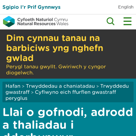
Sgipio I’r Prif Gynnwys
English
Dim cynnau tanau na
barbiciws yng nghefn
gwlad
Perygl tanau gwyllt. Gwiriwch y cyngor
diogelwch.
Hafan
Trwyddedau a chaniatadau
Trwyddedu
>
>
gwastraff
Cyflwyno eich ffurflen gwastraff
>
peryglus
Llai o gofnodi, adrodd
a thaliadau i