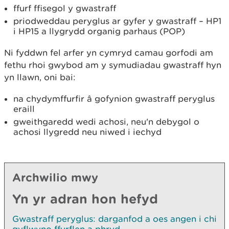
ffurf ffisegol y gwastraff
priodweddau peryglus ar gyfer y gwastraff – HP1
i HP15 a llygrydd organig parhaus (POP)
Ni fyddwn fel arfer yn cymryd camau gorfodi am
fethu rhoi gwybod am y symudiadau gwastraff hyn
yn llawn, oni bai:
na chydymffurfir â gofynion gwastraff peryglus
eraill
gweithgaredd wedi achosi, neu'n debygol o
achosi llygredd neu niwed i iechyd
Archwilio mwy
Yn yr adran hon hefyd
Gwastraff peryglus: darganfod a oes angen i chi