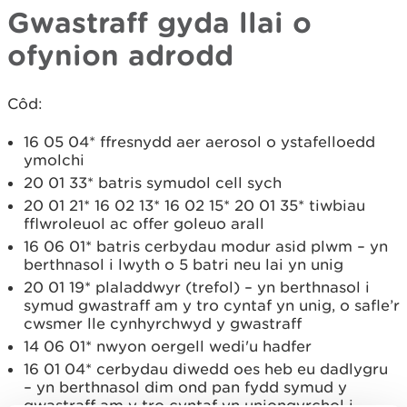
Gwastraff gyda llai o
ofynion adrodd
Côd:
16 05 04* ffresnydd aer aerosol o ystafelloedd
ymolchi
20 01 33* batris symudol cell sych
20 01 21* 16 02 13* 16 02 15* 20 01 35* tiwbiau
fflwroleuol ac offer goleuo arall
16 06 01* batris cerbydau modur asid plwm – yn
berthnasol i lwyth o 5 batri neu lai yn unig
20 01 19* plaladdwyr (trefol) – yn berthnasol i
symud gwastraff am y tro cyntaf yn unig, o safle’r
cwsmer lle cynhyrchwyd y gwastraff
14 06 01* nwyon oergell wedi'u hadfer
16 01 04* cerbydau diwedd oes heb eu dadlygru
– yn berthnasol dim ond pan fydd symud y
gwastraff am y tro cyntaf yn uniongyrchol i