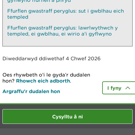
gyflwyno ffurflen a phryd
Ffurflen gwastraff peryglus: sut i gwblhau eich
templed
Ffurflen gwastraff peryglus: lawrlwythwch y
templed, ei gwblhau, ei wirio a'i gyflwyno
Diweddarwyd ddiwethaf 4 Chwef 2026
Oes rhywbeth o’i le gyda’r dudalen
hon?
Rhowch eich adborth
.
I fyny
Argraffu’r dudalen hon
Cysylltu â ni