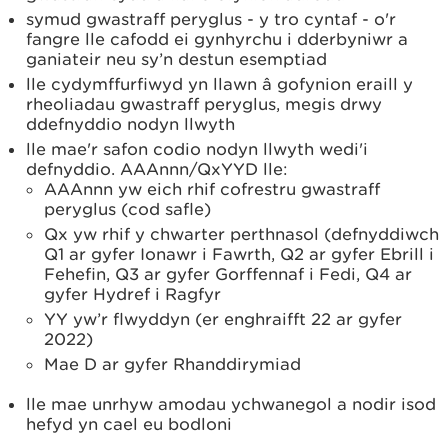
symud gwastraff peryglus - y tro cyntaf - o'r
fangre lle cafodd ei gynhyrchu i dderbyniwr a
ganiateir neu sy’n destun esemptiad
lle cydymffurfiwyd yn llawn â gofynion eraill y
rheoliadau gwastraff peryglus, megis drwy
ddefnyddio nodyn llwyth
lle mae'r safon codio nodyn llwyth wedi'i
defnyddio. AAAnnn/QxYYD lle:
AAAnnn yw eich rhif cofrestru gwastraff
peryglus (cod safle)
Qx yw rhif y chwarter perthnasol (defnyddiwch
Q1 ar gyfer Ionawr i Fawrth, Q2 ar gyfer Ebrill i
Fehefin, Q3 ar gyfer Gorffennaf i Fedi, Q4 ar
gyfer Hydref i Ragfyr
YY yw’r flwyddyn (er enghraifft 22 ar gyfer
2022)
Mae D ar gyfer Rhanddirymiad
lle mae unrhyw amodau ychwanegol a nodir isod
hefyd yn cael eu bodloni