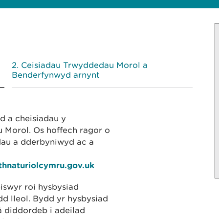
Ceisiadau Trwyddedau Morol a
Benderfynwyd arnynt
yd a cheisiadau y
Morol. Os hoffech ragor o
dau a dderbyniwyd ac a
thnaturiolcymru.gov.uk
iswyr roi hysbysiad
 lleol. Bydd yr hysbysiad
â diddordeb i adeilad