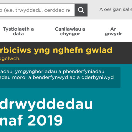
A oes gan saf
Tystiolaeth a
Canllawiau a
Ar
data
chyngor
grwydr
rbiciws yng nghefn gwlad
ogelwch.
iadau, ymgynghoriadau a phenderfyniadau
edau morol a benderfynwyd ac a dderbyniwyd
 drwyddedau
naf 2019