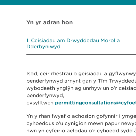
Yn yr adran hon
Ceisiadau am Drwyddedau Morol a
Dderbyniwyd
Isod, ceir rhestrau o geisiadau a gyflwynw
penderfynwyd arnynt gan y Tîm Trwyddedu 
wybodaeth ynglŷn ag unrhyw un o’r ceisia
benderfynwyd,
cysylltwch
permittingconsultations@cyfoe
Yn y rhan fwyaf o achosion gofynnir i ymge
cyhoeddus o’u cynigion mewn papur newydd
hwn yn cyfeirio aelodau o’r cyhoedd sydd 