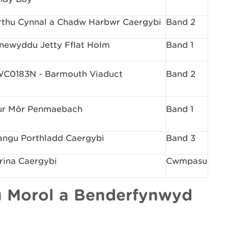
rthu Cynnal a Chadw Harbwr Caergybi
Band 2
newyddu Jetty Fflat Holm
Band 1
C0183N - Barmouth Viaduct
Band 2
r Môr Penmaebach
Band 1
angu Porthladd Caergybi
Band 3
rina Caergybi
Cwmpasu
 Morol a Benderfynwyd