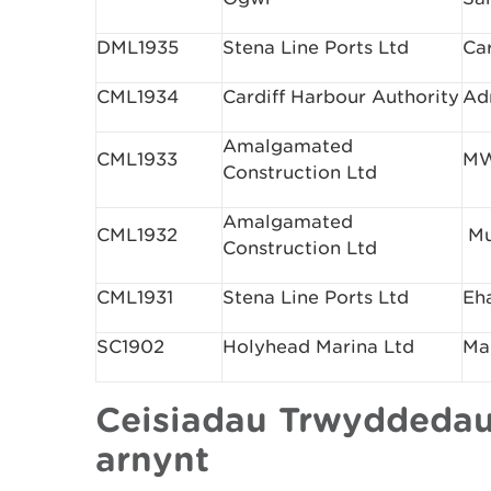
DML1935
Stena Line Ports Ltd
Ca
CML1934
Cardiff Harbour Authority
Ad
Amalgamated
CML1933
MW
Construction Ltd
Amalgamated
CML1932
Mu
Construction Ltd
CML1931
Stena Line Ports Ltd
Eh
SC1902
Holyhead Marina Ltd
Ma
Ceisiadau Trwyddedau
arnynt