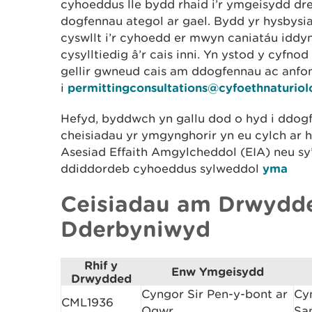
cyhoeddus lle bydd rhaid i’r ymgeisydd dre
dogfennau ategol ar gael. Bydd yr hysbysi
cyswllt i’r cyhoedd er mwyn caniatáu iddy
cysylltiedig â’r cais inni. Yn ystod y cyfn
gellir gwneud cais am ddogfennau ac anfo
i
permittingconsultations@cyfoethnaturio
Hefyd, byddwch yn gallu dod o hyd i ddogf
cheisiadau yr ymgynghorir yn eu cylch ar 
Asesiad Effaith Amgylcheddol (EIA) neu sy’
ddiddordeb cyhoeddus sylweddol
yma
Ceisiadau am Drwydd
Dderbyniwyd
Rhif y
Enw Ymgeisydd
Drwydded
Cyngor Sir Pen-y-bont ar
Cy
CML1936
Ogwr
Sa