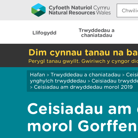
Search:
Trwyddedau a
Llifogydd
chaniatadau
Dim cynnau tanau na ba
Perygl tanau gwyllt. Gwiriwch y cyngor di
Hafan
Trwyddedau a chaniatadau
Ceis
>
>
ynghylch trwyddedau
Ceisiadau trwydd
>
Ceisiadau am drwyddedau morol 2019
>
Ceisiadau am
morol Gorffen