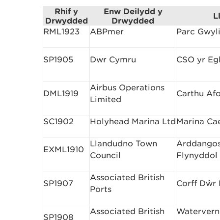
Rhif y
Enw Deilydd y
L
Drwydded
Drwydded
RML1923
ABPmer
Parc Gwyl
SP1905
Dwr Cymru
CSO yr Eg
Airbus Operations
DML1919
Carthu Af
Limited
SC1902
Holyhead Marina Ltd
Marina Ca
Llandudno Town
Arddangos
EXML1910
Council
Flynyddol
Associated British
SP1907
Corff Dŵr 
Ports
Associated British
Watervern 
SP1908