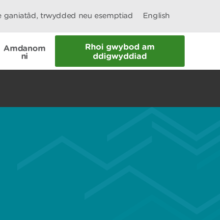
le ganiatâd, trwydded neu esemptiad
English
Rhoi gwybod am
Amdanom
ni
ddigwyddiad