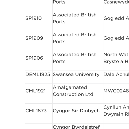
Ports
Casnewyd
Associated British
SP1910
Gogledd Al
Ports
Associated British
SP1909
Gogledd Al
Ports
Associated British
North Wat
SP1906
Ports
Bryste a H
DEML1925
Swansea University
Dale Achu
Amalgamated
CML1921
MWC0248 
Construction Ltd
Cynllun Am
CML1873
Cyngor Sir Dinbych
Dwyrain R
Cyngor Bwrdeistref