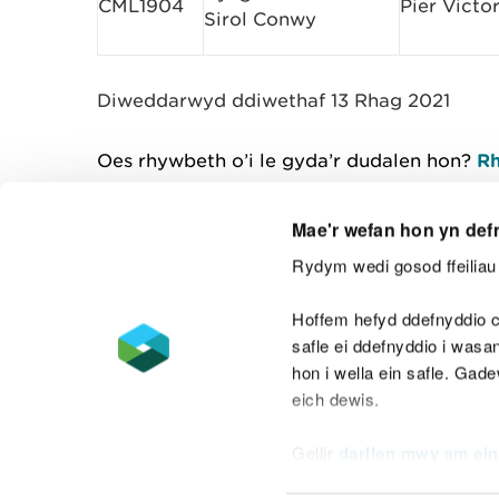
CML1904
Pier Victor
Sirol Conwy
Diweddarwyd ddiwethaf 13 Rhag 2021
Oes rhywbeth o’i le gyda’r dudalen hon?
Rh
Mae'r wefan hon yn def
Rydym wedi gosod ffeiliau 
Cysylltu â ni
Hoffem hefyd ddefnyddio c
safle ei ddefnyddio i was
hon i wella ein safle. Gad
eich dewis.
Datganiad hygyrchedd
Safonau'r Gymr
Gellir
darllen mwy am ein
Datganiad caethwasiaeth fodern