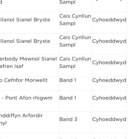
d
Sampl
Cais Cynllun
lanol Sianel Bryste
Cyhoeddwyd
Sampl
Cais Cynllun
lanol Sianel Bryste
Cyhoeddwyd
Sampl
erbody Mewnol Sianel
Cais Cynllun
Cyhoeddwyd
afren Isaf
Sampl
b Cefnfor Morwellt
Band 1
Cyhoeddwyd
- Pont Afon rhigwm
Band 1
Cyhoeddwyd
ddiffyn Arfordir
Band 3
Cyhoeddwyd
hyl