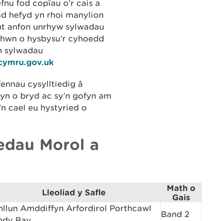
fnu fod copïau o’r cais a
ad hefyd yn rhoi manylion
nt anfon unrhyw sylwadau
od hwn o hysbysu’r cyhoedd
n sylwadau
lcymru.gov.uk
ennau cysylltiedig â
hyn o bryd ac sy’n gofyn am
n cael eu hystyried o
edau Morol a
Math o
Lleoliad y Safle
Gais
nllun Amddiffyn Arfordirol Porthcawl
Band 2
ndy Bay