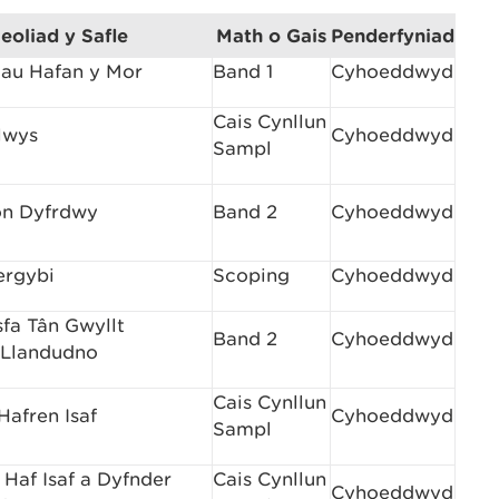
leoliad y Safle
Math o Gais
Penderfyniad
iau Hafan y Mor
Band 1
Cyhoeddwyd
Cais Cynllun
lwys
Cyhoeddwyd
Sampl
on Dyfrdwy
Band 2
Cyhoeddwyd
ergybi
Scoping
Cyhoeddwyd
fa Tân Gwyllt
Band 2
Cyhoeddwyd
 Llandudno
Cais Cynllun
Hafren Isaf
Cyhoeddwyd
Sampl
Haf Isaf a Dyfnder
Cais Cynllun
Cyhoeddwyd