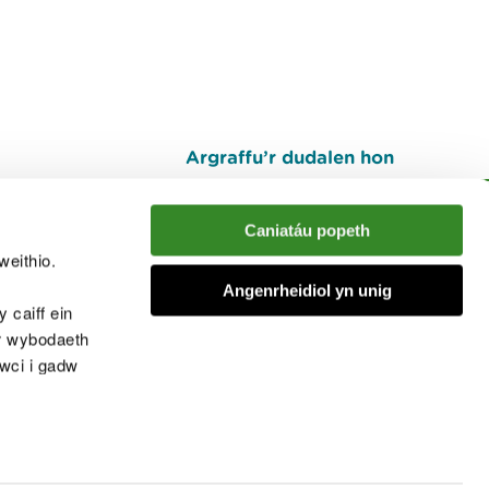
Argraffu’r dudalen hon
I fyny
Caniatáu popeth
weithio.
muno â'r sgwrs
Angenrheidiol yn unig
 caiff ein
’r wybodaeth
cwci i gadw
chwcis