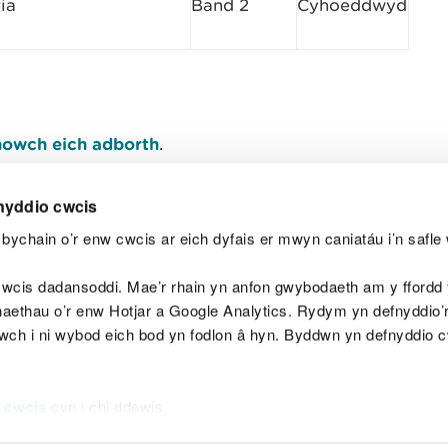
ia
Band 2
Cyhoeddwyd
owch eich adborth
.
nyddio cwcis
bychain o’r enw cwcis ar eich dyfais er mwyn caniatáu i’n safle 
Y
wcis dadansoddi. Mae’r rhain yn anfon gwybodaeth am y ffordd y
anaethau o’r enw Hotjar a Google Analytics. Rydym yn defnyddio
ewch i ni wybod eich bod yn fodlon â hyn. Byddwn yn defnyddio 
aeg
Map o'r safle
Hawlfraint
Preifatrwydd a 
 cwcis
cyn i chi ddewis.