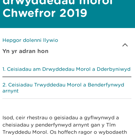
drwyddedau morol
Chwefror 2019
Hepgor dolenni llywio
Yn yr adran hon
Ceisiadau am Drwyddedau Morol a Dderbyniwyd
Ceisiadau Trwyddedau Morol a Benderfynwyd
arnynt
Isod, ceir rhestrau o geisiadau a gyflwynwyd a
cheisiadau y penderfynwyd arnynt gan y Tîm
Trwyddedu Morol. Os hoffech ragor o wybodaeth