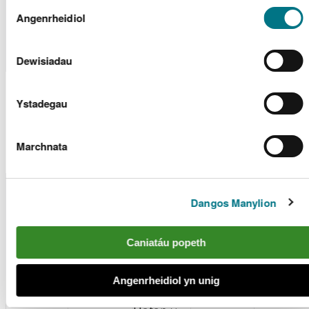
Plc
Dewis
Gellir
darllen mwy am ein cwcis
cyn i chi ddewis.
Angenrheidiol
Caniatâd
Aberystwyth
The Marine
Band
DML1907
Marina Dredging
Group
2
Dewisiadau
Ceisiadau Trwyddedau
Ystadegau
Morol a Benderfynwyd
arnynt
Marchnata
Enw
Deilydd y
Rhif y
Lleoliad y
Math o
Dangos Manylion
Penderfy
Drwydded
Safle
Gais
Drwydded
Caniatáu popeth
Gwynedd
Barmouth
BUML1870
County
Sand
Band 1
Cyhoedd
Council
Shift 2019
Angenrheidiol yn unig