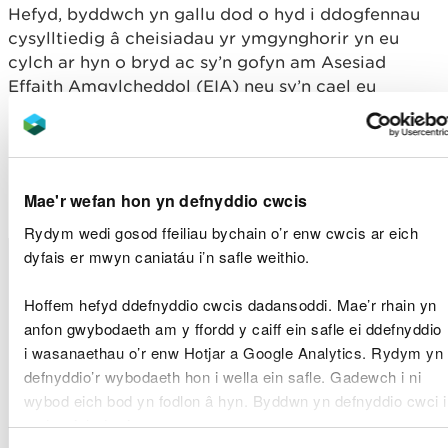
Hefyd, byddwch yn gallu dod o hyd i ddogfennau
cysylltiedig â cheisiadau yr ymgynghorir yn eu
cylch ar hyn o bryd ac sy’n gofyn am Asesiad
Effaith Amgylcheddol (EIA) neu sy’n cael eu
hystyried o ddiddordeb cyhoeddus sylweddol
yma
Ceisiadau am Drwyddedau
Morol a Dderbyniwyd
Mae'r wefan hon yn defnyddio cwcis
Rydym wedi gosod ffeiliau bychain o’r enw cwcis ar eich
Math
dyfais er mwyn caniatáu i’n safle weithio.
Rhif y
Enw Ymgeisydd
Lleoliad y Safle
o
Drwydded
Gais
Hoffem hefyd ddefnyddio cwcis dadansoddi. Mae’r rhain yn
Pwllheli Harbour
Maritime,
Band
anfon gwybodaeth am y ffordd y caiff ein safle ei ddefnyddio
CML1909
Crib Groyne
Cyngor
2
i wasanaethau o’r enw Hotjar a Google Analytics. Rydym yn
Modifications
Gwynedd
defnyddio’r wybodaeth hon i wella ein safle. Gadewch i ni
wybod eich bod yn fodlon â hyn. Byddwn yn defnyddio cwci i
Morgan Sindall
Band
gadw eich dewis.
CML1908
Manorbier Outfall
(Infrastructure)
2