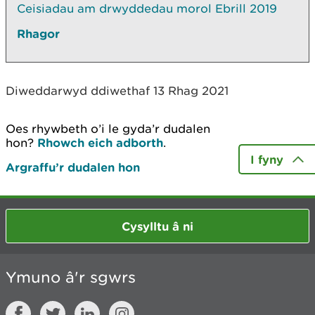
Ceisiadau am drwyddedau morol Ebrill 2019
Rhagor
Diweddarwyd ddiwethaf 13 Rhag 2021
Oes rhywbeth o’i le gyda’r dudalen
hon?
Rhowch eich adborth
.
I fyny
Argraffu’r dudalen hon
Cysylltu â ni
Ymuno â'r sgwrs