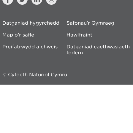
Datganiad hygyrchedd
Safonau'r Gymraeg
Map o'r safle
Hawlfraint
Preifatrwydd a chwcis
Datganiad caethwasiaeth
fodern
© Cyfoeth Naturiol Cymru