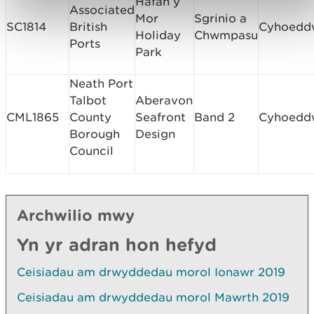
Hafan y
Associated
Mor
Sgrinio a
SC1814
British
Cyhoedd
Holiday
Chwmpasu
Ports
Park
Neath Port
Talbot
Aberavon
CML1865
County
Seafront
Band 2
Cyhoedd
Borough
Design
Council
Archwilio mwy
Yn yr adran hon hefyd
Ceisiadau am drwyddedau morol Ionawr 2019
Ceisiadau am drwyddedau morol Mawrth 2019