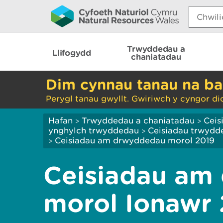
Search:
Trwyddedau a
Llifogydd
chaniatadau
Dim cynnau tanau na ba
Perygl tanau gwyllt. Gwiriwch y cyngor di
Hafan
Trwyddedau a chaniatadau
Ceis
>
>
ynghylch trwyddedau
Ceisiadau trwydd
>
Ceisiadau am drwyddedau morol 2019
>
Ceisiadau am
morol Ionawr