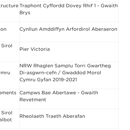
tructure
Traphont Cyffordd Dovey Rhif 1 - Gwaith
Brys
ion
Cynllun Amddiffyn Arfordirol Aberaeron
Sirol
Pier Victoria
NRW Rhaglen Samplu Torri Gwartheg
ymru
Di-asgwrn-cefn / Gwaddod Morol
Cymru Gyfan 2019-2021
pments
Campws Bae Abertawe - Gwaith
Revetment
Sirol
Rheolaeth Traeth Aberafan
albot