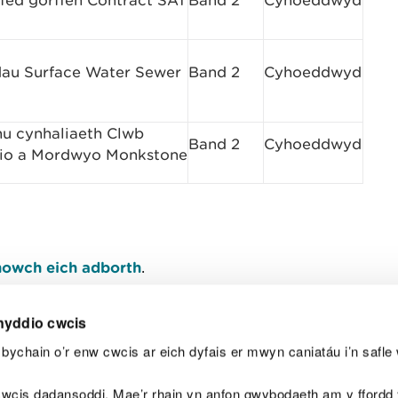
hfed gorffen Contract SA1
Band 2
Cyhoeddwyd
dau Surface Water Sewer
Band 2
Cyhoeddwyd
hu cynhaliaeth Clwb
Band 2
Cyhoeddwyd
io a Mordwyo Monkstone
owch eich adborth
.
nyddio cwcis
bychain o’r enw cwcis ar eich dyfais er mwyn caniatáu i’n safle 
Y
wcis dadansoddi. Mae’r rhain yn anfon gwybodaeth am y ffordd y