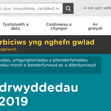
A oes gan saf
Tystiolaeth a
Canllawiau a
Ar
data
chyngor
grwydr
rbiciws yng nghefn gwlad
ogelwch.
iadau, ymgynghoriadau a phenderfyniadau
edau morol a benderfynwyd ac a dderbyniwyd
 drwyddedau
 2019