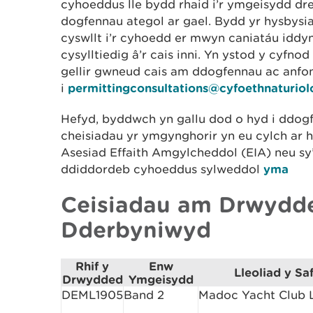
cyhoeddus lle bydd rhaid i’r ymgeisydd dre
dogfennau ategol ar gael. Bydd yr hysbysi
cyswllt i’r cyhoedd er mwyn caniatáu iddy
cysylltiedig â’r cais inni. Yn ystod y cyfn
gellir gwneud cais am ddogfennau ac anfo
i
permittingconsultations@cyfoethnaturio
Hefyd, byddwch yn gallu dod o hyd i ddogf
cheisiadau yr ymgynghorir yn eu cylch ar 
Asesiad Effaith Amgylcheddol (EIA) neu sy’
ddiddordeb cyhoeddus sylweddol
yma
Ceisiadau am Drwydd
Dderbyniwyd
Rhif y
Enw
Lleoliad y Saf
Drwydded
Ymgeisydd
DEML1905
Band 2
Madoc Yacht Club 