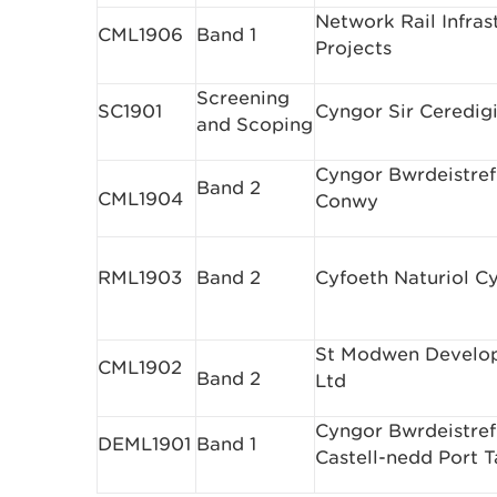
Network Rail Infras
CML1906
Band 1
Projects
Screening
SC1901
Cyngor Sir Ceredig
and Scoping
Cyngor Bwrdeistref 
Band 2
CML1904
Conwy
RML1903
Band 2
Cyfoeth Naturiol C
St Modwen Develo
CML1902
Band 2
Ltd
Cyngor Bwrdeistref 
DEML1901
Band 1
Castell-nedd Port T