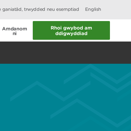
le ganiatâd, trwydded neu esemptiad
English
Rhoi gwybod am
Amdanom
ni
ddigwyddiad