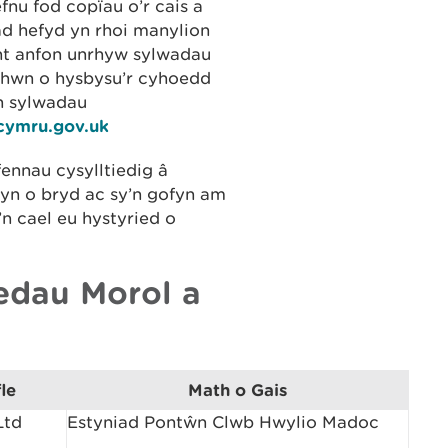
fnu fod copïau o’r cais a
ad hefyd yn rhoi manylion
nt anfon unrhyw sylwadau
od hwn o hysbysu’r cyhoedd
n sylwadau
lcymru.gov.uk
ennau cysylltiedig â
hyn o bryd ac sy’n gofyn am
n cael eu hystyried o
edau Morol a
le
Math o Gais
Ltd
Estyniad Pontŵn Clwb Hwylio Madoc