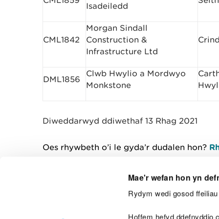
CML1859
Seit
Isadeiledd
Morgan Sindall
CML1842
Construction &
Crin
Infrastructure Ltd
Clwb Hwylio a Mordwyo
Cart
DML1856
Monkstone
Hwyl
Diweddarwyd ddiwethaf 13 Rhag 2021
Oes rhywbeth o’i le gyda’r dudalen hon?
Rh
Mae'r wefan hon yn def
Rydym wedi gosod ffeiliau 
Cysylltu â ni
Hoffem hefyd ddefnyddio c