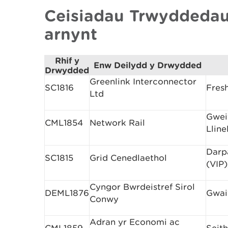
Ceisiadau Trwyddedau
arnynt
Rhif y
Enw Deilydd y Drwydded
Drwydded
Greenlink Interconnector
SC1816
Fres
Ltd
Gwei
CML1854
Network Rail
Llin
Darp
SC1815
Grid Cenedlaethol
(VIP)
Cyngor Bwrdeistref Sirol
DEML1876
Gwait
Conwy
Adran yr Economi ac