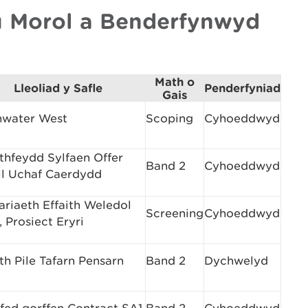
 Morol a Benderfynwyd
Math o
Lleoliad y Safle
Penderfyniad
Gais
hwater West
Scoping
Cyhoeddwyd
thfeydd Sylfaen Offer
Band 2
Cyhoeddwyd
ell Uchaf Caerdydd
ariaeth Effaith Weledol
Screening
Cyhoeddwyd
, Prosiect Eryri
h Pile Tafarn Pensarn
Band 2
Dychwelyd