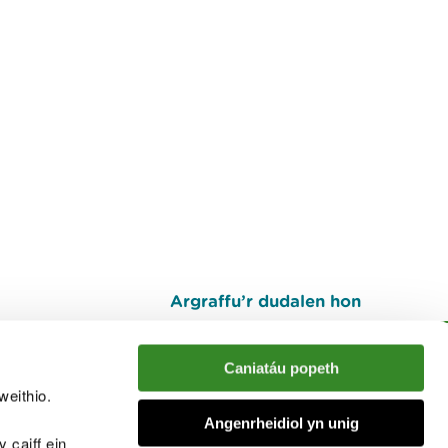
Argraffu’r dudalen hon
I fyny
Caniatáu popeth
weithio.
muno â'r sgwrs
Angenrheidiol yn unig
 caiff ein