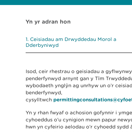
Yn yr adran hon
Ceisiadau am Drwyddedau Morol a
Dderbyniwyd
Isod, ceir rhestrau o geisiadau a gyflwynw
penderfynwyd arnynt gan y Tîm Trwyddedu 
wybodaeth ynglŷn ag unrhyw un o’r ceisia
benderfynwyd,
cysylltwch
permittingconsultations@cyfoe
Yn y rhan fwyaf o achosion gofynnir i ymge
cyhoeddus o’u cynigion mewn papur newydd
hwn yn cyfeirio aelodau o’r cyhoedd sydd 