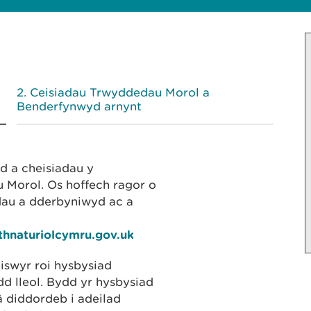
Ceisiadau Trwyddedau Morol a
Benderfynwyd arnynt
yd a cheisiadau y
Morol. Os hoffech ragor o
dau a dderbyniwyd ac a
thnaturiolcymru.gov.uk
iswyr roi hysbysiad
 lleol. Bydd yr hysbysiad
â diddordeb i adeilad