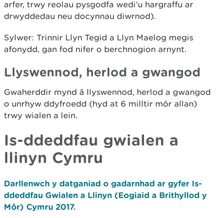
arfer, trwy reolau pysgodfa wedi’u hargraffu ar
drwyddedau neu docynnau diwrnod).
Sylwer: Trinnir Llyn Tegid a Llyn Maelog megis
afonydd, gan fod nifer o berchnogion arnynt.
Llyswennod, herlod a gwangod
Gwaherddir mynd â llyswennod, herlod a gwangod
o unrhyw ddyfroedd (hyd at 6 milltir môr allan)
trwy wialen a lein.
Is-ddeddfau gwialen a
llinyn Cymru
Darllenwch y datganiad o gadarnhad ar gyfer Is-
ddeddfau Gwialen a Llinyn (Eogiaid a Brithyllod y
Môr) Cymru 2017.