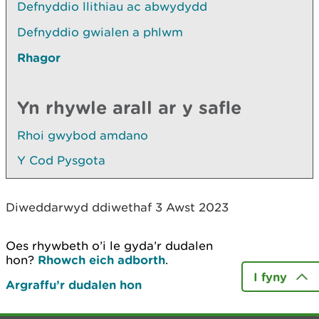
Defnyddio llithiau ac abwydydd
Defnyddio gwialen a phlwm
Rhagor
Yn rhywle arall ar y safle
Rhoi gwybod amdano
Y Cod Pysgota
Diweddarwyd ddiwethaf 3 Awst 2023
Oes rhywbeth o’i le gyda’r dudalen
hon?
Rhowch eich adborth
.
I fyny
Argraffu’r dudalen hon