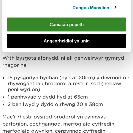
gwangod (is-ddeddfau
Dangos Manylion
gwialen a lein
Caniatáu popeth
cenedlaethol)
Angenrheidiol yn unig
Afonydd
Wrth bysgota afonydd, ni all genweirwyr gymryd
rhagor na:
15 pysgodyn bychan (hyd at 20cm) y diwrnod o’r
rhywogaethau brodorol a restrir isod (heblaw
penllwydion)
1 penhwyad y dydd hyd at 65cm
2 benllwyd y dydd o rhwng 30 a 38cm
Mae’r rhestr pysgod brodorol yn cynnwys
barfogion, cochgangod, merfogiaid cyffredin,
merfogiaid gwynion, cerpynnod cyffredin,