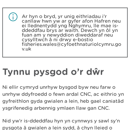
Ar hyn o bryd, yr unig eithriadau i'r
canllaw hwn yw ar gyfer afon Hafren neu
ei llednentydd yng Nghymru, lle mae is-
ddeddfau brys ar waith. Dewch yn ôl yn
fuan am y newyddion diweddaraf neu
cysylltwch â ni drwy e-bostio
fisheries.wales@cyfoethnaturiolcymru.go
v.uk
Tynnu pysgod o’r dŵr
Ni ellir cymryd unrhyw bysgod byw neu farw o
unrhyw ddyfroedd o fewn ardal CNC, ac eithrio yn
gyfreithlon gyda gwialen a lein, heb gael caniatâd
ysgrifenedig arbennig ymlaen llaw gan CNC.
Nid yw’r is-ddeddfau hyn yn cynnwys y sawl sy’n
pysgota â gwialen a lein sydd, â chyn lleied o