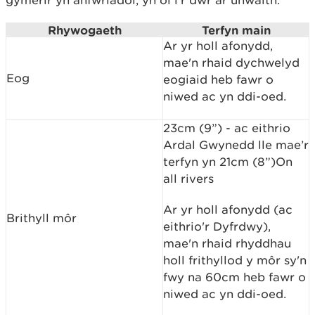
gymerir yn anfwriadol, yn ôl i’r dŵr ar unwaith.
Rhywogaeth
Terfyn main
Ar yr holl afonydd,
mae'n rhaid dychwelyd
Eog
eogiaid heb fawr o
niwed ac yn ddi-oed.
23cm (9”) - ac eithrio
Ardal Gwynedd lle mae’r
terfyn yn 21cm (8”)On
all rivers
Ar yr holl afonydd (ac
Brithyll môr
eithrio'r Dyfrdwy),
mae'n rhaid rhyddhau
holl frithyllod y môr sy'n
fwy na 60cm heb fawr o
niwed ac yn ddi-oed.