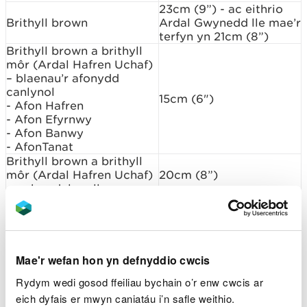
23cm (9”) - ac eithrio
Brithyll brown
Ardal Gwynedd lle mae’r
terfyn yn 21cm (8”)
Brithyll brown a brithyll
môr (Ardal Hafren Uchaf)
– blaenau’r afonydd
canlynol
15cm (6")
- Afon Hafren
- Afon Efyrnwy
- Afon Banwy
- AfonTanat
Brithyll brown a brithyll
môr (Ardal Hafren Uchaf)
20cm (8”)
– pob ardal arall
Dim terfyn maint (gall
pysgodfeydd unigol
Brithyll yr enfys
osod terfyn yn eu
rheolau)
Pysgod bras
Mae'r wefan hon yn defnyddio cwcis
Rydym wedi gosod ffeiliau bychain o’r enw cwcis ar
Diffiniad o rannau uchaf
eich dyfais er mwyn caniatáu i’n safle weithio.