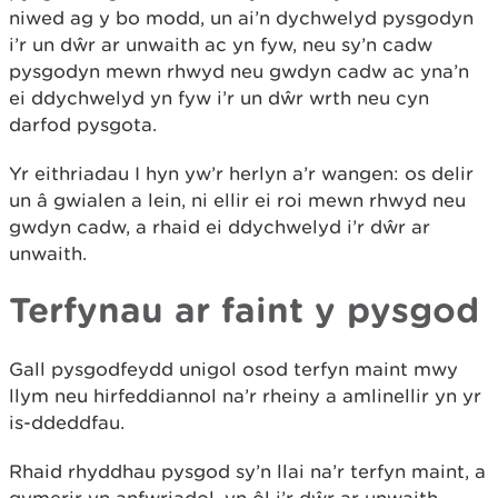
niwed ag y bo modd, un ai’n dychwelyd pysgodyn
i’r un dŵr ar unwaith ac yn fyw, neu sy’n cadw
pysgodyn mewn rhwyd neu gwdyn cadw ac yna’n
ei ddychwelyd yn fyw i’r un dŵr wrth neu cyn
darfod pysgota.
Yr eithriadau I hyn yw’r herlyn a’r wangen: os delir
un â gwialen a lein, ni ellir ei roi mewn rhwyd neu
gwdyn cadw, a rhaid ei ddychwelyd i’r dŵr ar
unwaith.
Terfynau ar faint y pysgod
Gall pysgodfeydd unigol osod terfyn maint mwy
llym neu hirfeddiannol na’r rheiny a amlinellir yn yr
is-ddeddfau.
Rhaid rhyddhau pysgod sy’n llai na’r terfyn maint, a