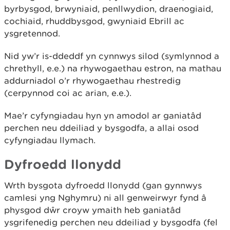
byrbysgod, brwyniaid, penllwydion, draenogiaid,
cochiaid, rhuddbysgod, gwyniaid Ebrill ac
ysgretennod.
Nid yw’r is-ddeddf yn cynnwys silod (symlynnod a
chrethyll, e.e.) na rhywogaethau estron, na mathau
addurniadol o’r rhywogaethau rhestredig
(cerpynnod coi ac arian, e.e.).
Mae’r cyfyngiadau hyn yn amodol ar ganiatâd
perchen neu ddeiliad y bysgodfa, a allai osod
cyfyngiadau llymach.
Dyfroedd llonydd
Wrth bysgota dyfroedd llonydd (gan gynnwys
camlesi yng Nghymru) ni all genweirwyr fynd â
physgod dŵr croyw ymaith heb ganiatâd
ysgrifenedig perchen neu ddeiliad y bysgodfa (fel