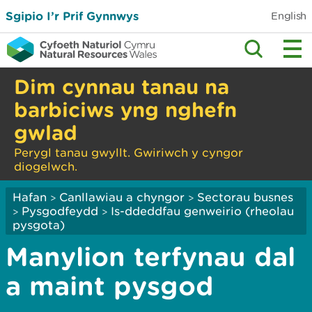
Sgipio I’r Prif Gynnwys
English
Dim cynnau tanau na
barbiciws yng nghefn
gwlad
Perygl tanau gwyllt. Gwiriwch y cyngor
diogelwch.
Hafan
Canllawiau a chyngor
Sectorau busnes
>
>
Pysgodfeydd
Is-ddeddfau genweirio (rheolau
>
>
pysgota)
Manylion terfynau dal
a maint pysgod