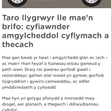
Taro llygrwyr lle mae'n
brifo: cyfiawnder
amgylcheddol cyflymach a
thecach
Mae gan bawb yr hawl i amgylchedd glân ac iach –
ac mae’r rhan fwyaf o fusnesau eisiau gwneud y
peth iawn. Drwy roi pwerau gorfodi gwell i
reoleiddwyr, gallwn atal niwed yn gynnar, gorfodi
llygryddion i gywiro camweddau, ac adfer
ymddiriedaeth y cyhoedd.
Mae hyn yn golygu afonydd a moroedd mwy
diogel, aer glanach, a thegwch i ddiwydiannau
cyfrifol.