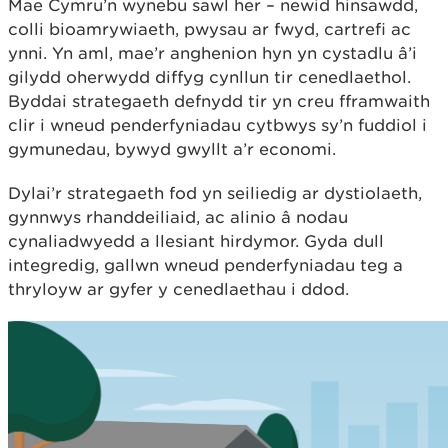
Mae Cymru’n wynebu sawl her – newid hinsawdd,
colli bioamrywiaeth, pwysau ar fwyd, cartrefi ac
ynni. Yn aml, mae’r anghenion hyn yn cystadlu â’i
gilydd oherwydd diffyg cynllun tir cenedlaethol.
Byddai strategaeth defnydd tir yn creu fframwaith
clir i wneud penderfyniadau cytbwys sy’n fuddiol i
gymunedau, bywyd gwyllt a’r economi.
Dylai’r strategaeth fod yn seiliedig ar dystiolaeth,
gynnwys rhanddeiliaid, ac alinio â nodau
cynaliadwyedd a llesiant hirdymor. Gyda dull
integredig, gallwn wneud penderfyniadau teg a
thryloyw ar gyfer y cenedlaethau i ddod.