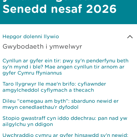
Senedd nesaf 2026
Hepgor dolenni llywio
Gwybodaeth i ymwelwyr
Cynllun ar gyfer ein tir: pwy sy'n penderfynu beth
sy'n mynd i ble? Mae angen cynllun tir arnom ar
gyfer Cymru ffyniannus
Taro llygrwyr lle mae'n brifo: cyfiawnder
amgylcheddol cyflymach a thecach
Dileu “cemegau am byth”: sbarduno newid er
mwyn cenedlaethau’r dyfodol
Stopio gwastraff cyn iddo ddechrau: pan nad yw
ailgylchu yn ddigon
Uwchraddio cymru ar gyfer hinsawdd sy'n newid: