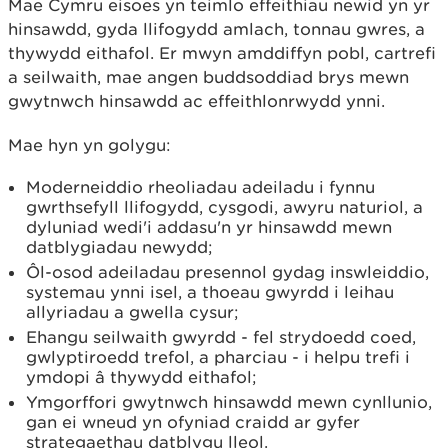
Mae Cymru eisoes yn teimlo effeithiau newid yn yr
hinsawdd, gyda llifogydd amlach, tonnau gwres, a
thywydd eithafol. Er mwyn amddiffyn pobl, cartrefi
a seilwaith, mae angen buddsoddiad brys mewn
gwytnwch hinsawdd ac effeithlonrwydd ynni.
Mae hyn yn golygu:
Moderneiddio rheoliadau adeiladu i fynnu
gwrthsefyll llifogydd, cysgodi, awyru naturiol, a
dyluniad wedi'i addasu'n yr hinsawdd mewn
datblygiadau newydd;
Ôl-osod adeiladau presennol gydag inswleiddio,
systemau ynni isel, a thoeau gwyrdd i leihau
allyriadau a gwella cysur;
Ehangu seilwaith gwyrdd - fel strydoedd coed,
gwlyptiroedd trefol, a pharciau - i helpu trefi i
ymdopi â thywydd eithafol;
Ymgorffori gwytnwch hinsawdd mewn cynllunio,
gan ei wneud yn ofyniad craidd ar gyfer
strategaethau datblygu lleol.