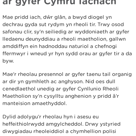
ar gyfer Cymru Iachach
Mae pridd iach, dŵr glân, a bwyd diogel yn
dechrau gyda sut rydym yn rheoli tir. Trwy osod
safonau clir, sy'n seiliedig ar wyddoniaeth ar gyfer
lledaenu deunyddiau a rheoli maetholion, gallwn
amddiffyn ein hadnoddau naturiol a chefnogi
ffermwyr i wneud yr hyn sydd orau ar gyfer tir a da
byw.
Mae'r rheolau presennol ar gyfer taenu tail organig
ar dir yn gymhleth ac anghyson. Nid oes dull
cenedlaethol unedig ar gyfer Cynllunio Rheoli
Maetholion sy’n cysylltu anghenion y pridd â’r
manteision amaethyddol.
Dylid adolygu’r rheolau hyn i asesu eu
heffeithiolrwydd amgylcheddol. Drwy ystyried
diwygiadau rheoleiddiol a chymhellion polisi