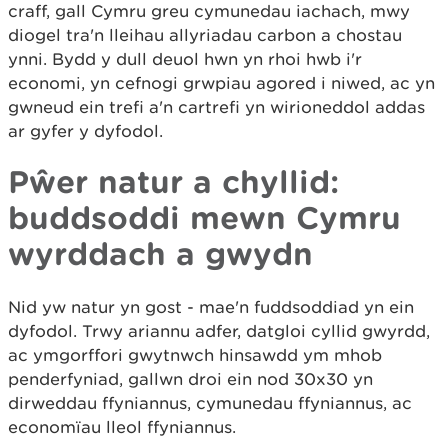
craff, gall Cymru greu cymunedau iachach, mwy
diogel tra'n lleihau allyriadau carbon a chostau
ynni. Bydd y dull deuol hwn yn rhoi hwb i'r
economi, yn cefnogi grwpiau agored i niwed, ac yn
gwneud ein trefi a'n cartrefi yn wirioneddol addas
ar gyfer y dyfodol.
Pŵer natur a chyllid:
buddsoddi mewn Cymru
wyrddach a gwydn
Nid yw natur yn gost - mae'n fuddsoddiad yn ein
dyfodol. Trwy ariannu adfer, datgloi cyllid gwyrdd,
ac ymgorffori gwytnwch hinsawdd ym mhob
penderfyniad, gallwn droi ein nod 30x30 yn
dirweddau ffyniannus, cymunedau ffyniannus, ac
economïau lleol ffyniannus.