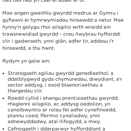
Mae angen gweithlu gwyrdd medrus ar Gymru i
gyflawni ei hymrwymiadau hinsawdd a natur. Mae
hynny'n golygu rhoi ailsgilio wrth wraidd ein
trawsnewidiad gwyrdd - creu llwybrau hyfforddi
clir i gadwraeth, ynni glân, adfer tir, addasu i'r
hinsawdd, a thu hwnt.
Rydym yn galw am:
Strategaeth sgiliau gwyrdd genedlaethol, a
ddatblygwyd gyda chymunedau, diwydiant, a'r
sector addysg, i osod blaenoriaethau a
thargedau clir.
Roedd cyllid i ehangu prentisiaethau gwyrdd,
rhaglenni ailsgilio, ac addysg oedolion, yn
canolbwyntio ar rolau fel adfer cynefinoedd,
plannu coed, ffermio cynaliadwy, ynni
adnewyddadwy, atal llifogydd, a mwy.
Cefnogaeth i ddarparwyr hyfforddiant a