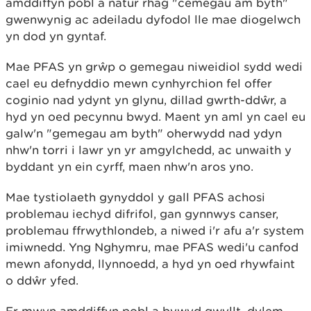
amddiffyn pobl a natur rhag "cemegau am byth"
gwenwynig ac adeiladu dyfodol lle mae diogelwch
yn dod yn gyntaf.
Mae PFAS yn grŵp o gemegau niweidiol sydd wedi
cael eu defnyddio mewn cynhyrchion fel offer
coginio nad ydynt yn glynu, dillad gwrth-ddŵr, a
hyd yn oed pecynnu bwyd. Maent yn aml yn cael eu
galw'n "gemegau am byth" oherwydd nad ydyn
nhw'n torri i lawr yn yr amgylchedd, ac unwaith y
byddant yn ein cyrff, maen nhw'n aros yno.
Mae tystiolaeth gynyddol y gall PFAS achosi
problemau iechyd difrifol, gan gynnwys canser,
problemau ffrwythlondeb, a niwed i'r afu a'r system
imiwnedd. Yng Nghymru, mae PFAS wedi'u canfod
mewn afonydd, llynnoedd, a hyd yn oed rhywfaint
o ddŵr yfed.