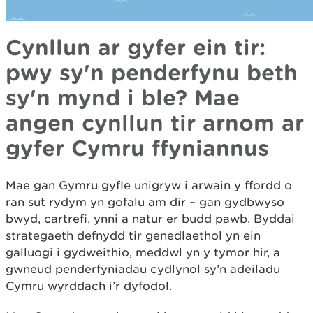
Cynllun ar gyfer ein tir:
pwy sy'n penderfynu beth
sy'n mynd i ble? Mae
angen cynllun tir arnom ar
gyfer Cymru ffyniannus
Mae gan Gymru gyfle unigryw i arwain y ffordd o
ran sut rydym yn gofalu am dir – gan gydbwyso
bwyd, cartrefi, ynni a natur er budd pawb. Byddai
strategaeth defnydd tir genedlaethol yn ein
galluogi i gydweithio, meddwl yn y tymor hir, a
gwneud penderfyniadau cydlynol sy’n adeiladu
Cymru wyrddach i’r dyfodol.