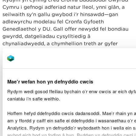
Cymru i gefnogi adferiad natur lleol, ynni glân, a
seilwaith sy'n gallu gwybod i'r hinsawdd—gan
adlewyrchu modelau fel Cronfa Gyfoeth
Genedlaethol y DU. Gall offer newydd fel bondiau
gwyrdd, datgeliadau cysylltiedig â
chynaliadwyedd, a chymhellion treth ar gyfer
arloesi gwyrdd ddenu buddsoddiad preifat a de-
risg o brosiectau natur a hinsawdd. Gall
partneriaethau cyhoeddus-preifat chwarae rhan
allweddol wrth raddio'r ymdrechion hyn, fel y
dangosir gan fentrau fel Great British Energy.
Mae'r wefan hon yn defnyddio cwcis
Rydym wedi gosod ffeiliau bychain o’r enw cwcis ar eich dy
Bydd dull cysylltiedig ac wedi'i ariannu'n dda:
caniatáu i’n safle weithio.
Cyflawni'r addewid 30x30 trwy amddiffyn ac
adfer ecosystemau allweddol;
Hoffem hefyd ddefnyddio cwcis dadansoddi. Mae’r rhain yn
Adeiladu gwytnwch hinsawdd mewn cymunedau,
am y ffordd y caiff ein safle ei ddefnyddio i wasanaethau o’r
seilwaith a defnydd tir;
Analytics. Rydym yn defnyddio’r wybodaeth hon i wella ein s
Creu swyddi gwyrdd a thwf economaidd trwy
wybod eich bod yn fodlon â hyn. Byddwn yn defnyddio cwci 