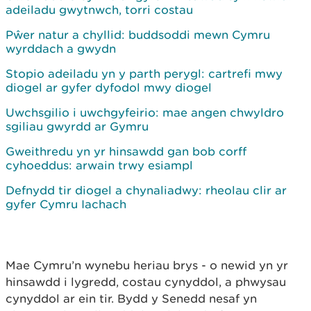
adeiladu gwytnwch, torri costau
Pŵer natur a chyllid: buddsoddi mewn Cymru
wyrddach a gwydn
Stopio adeiladu yn y parth perygl: cartrefi mwy
diogel ar gyfer dyfodol mwy diogel
Uwchsgilio i uwchgyfeirio: mae angen chwyldro
sgiliau gwyrdd ar Gymru
Gweithredu yn yr hinsawdd gan bob corff
cyhoeddus: arwain trwy esiampl
Defnydd tir diogel a chynaliadwy: rheolau clir ar
gyfer Cymru Iachach
Mae Cymru’n wynebu heriau brys - o newid yn yr
hinsawdd i lygredd, costau cynyddol, a phwysau
cynyddol ar ein tir. Bydd y Senedd nesaf yn