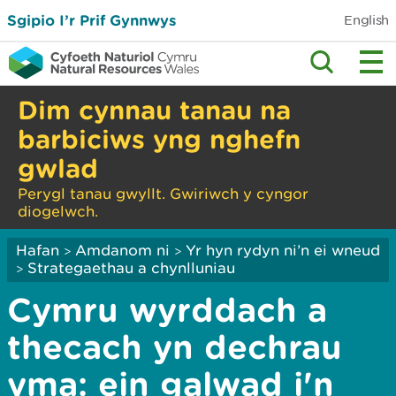
Sgipio I’r Prif Gynnwys
English
Dim cynnau tanau na
barbiciws yng nghefn
gwlad
Perygl tanau gwyllt. Gwiriwch y cyngor
diogelwch.
Hafan
Amdanom ni
Yr hyn rydyn ni’n ei wneud
>
>
Strategaethau a chynlluniau
>
Cymru wyrddach a
thecach yn dechrau
yma: ein galwad i'n