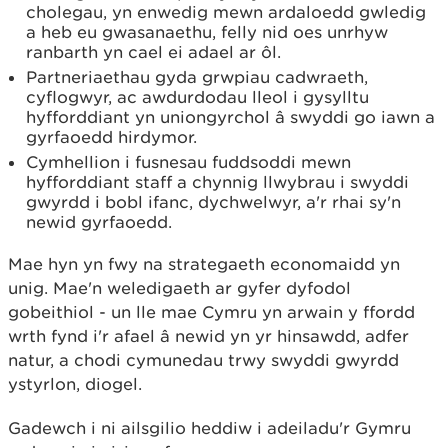
cholegau, yn enwedig mewn ardaloedd gwledig
a heb eu gwasanaethu, felly nid oes unrhyw
ranbarth yn cael ei adael ar ôl.
Partneriaethau gyda grwpiau cadwraeth,
cyflogwyr, ac awdurdodau lleol i gysylltu
hyfforddiant yn uniongyrchol â swyddi go iawn a
gyrfaoedd hirdymor.
Cymhellion i fusnesau fuddsoddi mewn
hyfforddiant staff a chynnig llwybrau i swyddi
gwyrdd i bobl ifanc, dychwelwyr, a'r rhai sy'n
newid gyrfaoedd.
Mae hyn yn fwy na strategaeth economaidd yn
unig. Mae'n weledigaeth ar gyfer dyfodol
gobeithiol - un lle mae Cymru yn arwain y ffordd
wrth fynd i'r afael â newid yn yr hinsawdd, adfer
natur, a chodi cymunedau trwy swyddi gwyrdd
ystyrlon, diogel.
Gadewch i ni ailsgilio heddiw i adeiladu'r Gymru