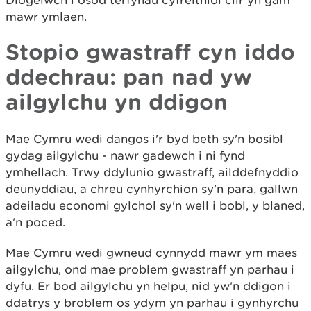
Diogelwch i osod terfynau cyfreithiol clir yn gam
mawr ymlaen.
Stopio gwastraff cyn iddo
ddechrau: pan nad yw
ailgylchu yn ddigon
Mae Cymru wedi dangos i'r byd beth sy'n bosibl
gydag ailgylchu - nawr gadewch i ni fynd
ymhellach. Trwy ddylunio gwastraff, ailddefnyddio
deunyddiau, a chreu cynhyrchion sy'n para, gallwn
adeiladu economi gylchol sy'n well i bobl, y blaned,
a'n poced.
Mae Cymru wedi gwneud cynnydd mawr ym maes
ailgylchu, ond mae problem gwastraff yn parhau i
dyfu. Er bod ailgylchu yn helpu, nid yw'n ddigon i
ddatrys y broblem os ydym yn parhau i gynhyrchu