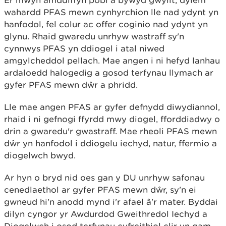
Er mwyn amddiffyn pobl a bywyd gwyllt, dylem
wahardd PFAS mewn cynhyrchion lle nad ydynt yn
hanfodol, fel colur ac offer coginio nad ydynt yn
glynu. Rhaid gwaredu unrhyw wastraff sy'n
cynnwys PFAS yn ddiogel i atal niwed
amgylcheddol pellach. Mae angen i ni hefyd lanhau
ardaloedd halogedig a gosod terfynau llymach ar
gyfer PFAS mewn dŵr a phridd.
Lle mae angen PFAS ar gyfer defnydd diwydiannol,
rhaid i ni gefnogi ffyrdd mwy diogel, fforddiadwy o
drin a gwaredu'r gwastraff. Mae rheoli PFAS mewn
dŵr yn hanfodol i ddiogelu iechyd, natur, ffermio a
diogelwch bwyd.
Ar hyn o bryd nid oes gan y DU unrhyw safonau
cenedlaethol ar gyfer PFAS mewn dŵr, sy'n ei
gwneud hi'n anodd mynd i'r afael â'r mater. Byddai
dilyn cyngor yr Awdurdod Gweithredol Iechyd a