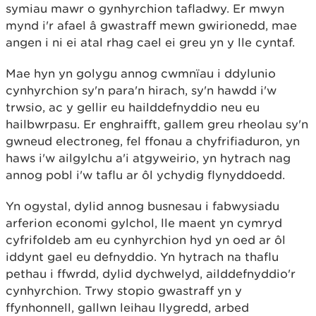
symiau mawr o gynhyrchion tafladwy. Er mwyn
mynd i'r afael â gwastraff mewn gwirionedd, mae
angen i ni ei atal rhag cael ei greu yn y lle cyntaf.
Mae hyn yn golygu annog cwmnïau i ddylunio
cynhyrchion sy'n para'n hirach, sy'n hawdd i'w
trwsio, ac y gellir eu hailddefnyddio neu eu
hailbwrpasu. Er enghraifft, gallem greu rheolau sy'n
gwneud electroneg, fel ffonau a chyfrifiaduron, yn
haws i'w ailgylchu a'i atgyweirio, yn hytrach nag
annog pobl i'w taflu ar ôl ychydig flynyddoedd.
Yn ogystal, dylid annog busnesau i fabwysiadu
arferion economi gylchol, lle maent yn cymryd
cyfrifoldeb am eu cynhyrchion hyd yn oed ar ôl
iddynt gael eu defnyddio. Yn hytrach na thaflu
pethau i ffwrdd, dylid dychwelyd, ailddefnyddio'r
cynhyrchion. Trwy stopio gwastraff yn y
ffynhonnell, gallwn leihau llygredd, arbed