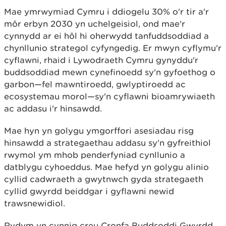
Mae ymrwymiad Cymru i ddiogelu 30% o'r tir a'r
môr erbyn 2030 yn uchelgeisiol, ond mae'r
cynnydd ar ei hôl hi oherwydd tanfuddsoddiad a
chynllunio strategol cyfyngedig. Er mwyn cyflymu'r
cyflawni, rhaid i Lywodraeth Cymru gynyddu'r
buddsoddiad mewn cynefinoedd sy'n gyfoethog o
garbon—fel mawntiroedd, gwlyptiroedd ac
ecosystemau morol—sy'n cyflawni bioamrywiaeth
ac addasu i'r hinsawdd.
Mae hyn yn golygu ymgorffori asesiadau risg
hinsawdd a strategaethau addasu sy'n gyfreithiol
rwymol ym mhob penderfyniad cynllunio a
datblygu cyhoeddus. Mae hefyd yn golygu alinio
cyllid cadwraeth a gwytnwch gyda strategaeth
cyllid gwyrdd beiddgar i gyflawni newid
trawsnewidiol.
Rydym yn cynnig creu Cronfa Buddsoddi Gwyrdd