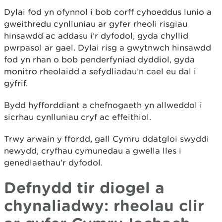
Dylai fod yn ofynnol i bob corff cyhoeddus lunio a
gweithredu cynlluniau ar gyfer rheoli risgiau
hinsawdd ac addasu i’r dyfodol, gyda chyllid
pwrpasol ar gael. Dylai risg a gwytnwch hinsawdd
fod yn rhan o bob penderfyniad dyddiol, gyda
monitro rheolaidd a sefydliadau’n cael eu dal i
gyfrif.
Bydd hyfforddiant a chefnogaeth yn allweddol i
sicrhau cynlluniau cryf ac effeithiol.
Trwy arwain y ffordd, gall Cymru ddatgloi swyddi
newydd, cryfhau cymunedau a gwella lles i
genedlaethau’r dyfodol.
Defnydd tir diogel a
chynaliadwy: rheolau clir