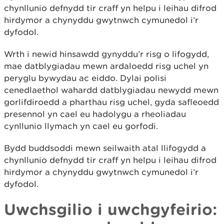
chynllunio defnydd tir craff yn helpu i leihau difrod
hirdymor a chynyddu gwytnwch cymunedol i’r
dyfodol.
Wrth i newid hinsawdd gynyddu’r risg o lifogydd,
mae datblygiadau mewn ardaloedd risg uchel yn
peryglu bywydau ac eiddo. Dylai polisi
cenedlaethol wahardd datblygiadau newydd mewn
gorlifdiroedd a pharthau risg uchel, gyda safleoedd
presennol yn cael eu hadolygu a rheoliadau
cynllunio llymach yn cael eu gorfodi.
Bydd buddsoddi mewn seilwaith atal llifogydd a
chynllunio defnydd tir craff yn helpu i leihau difrod
hirdymor a chynyddu gwytnwch cymunedol i’r
dyfodol.
Uwchsgilio i uwchgyfeirio: