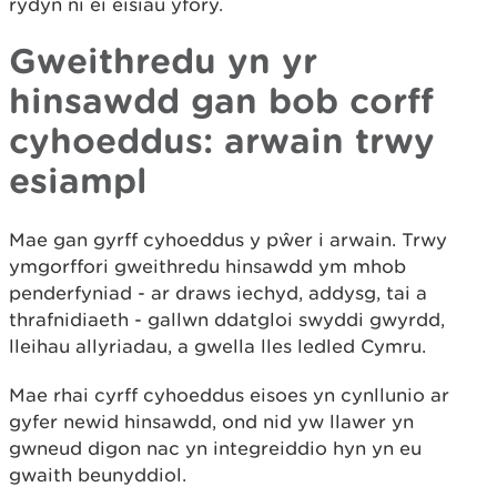
rydyn ni ei eisiau yfory.
Gweithredu yn yr
hinsawdd gan bob corff
cyhoeddus: arwain trwy
esiampl
Mae gan gyrff cyhoeddus y pŵer i arwain. Trwy
ymgorffori gweithredu hinsawdd ym mhob
penderfyniad - ar draws iechyd, addysg, tai a
thrafnidiaeth - gallwn ddatgloi swyddi gwyrdd,
lleihau allyriadau, a gwella lles ledled Cymru.
Mae rhai cyrff cyhoeddus eisoes yn cynllunio ar
gyfer newid hinsawdd, ond nid yw llawer yn
gwneud digon nac yn integreiddio hyn yn eu
gwaith beunyddiol.