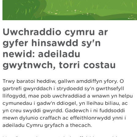
Uwchraddio cymru ar
gyfer hinsawdd sy'n
newid: adeiladu
gwytnwch, torri costau
Trwy baratoi heddiw, gallwn amddiffyn yfory. O
gartrefi gwyrddach i strydoedd sy'n gwrthsefyll
llifogydd, mae pob uwchraddiad a wnawn yn helpu
cymunedau i gadw'n ddiogel, yn lleihau biliau, ac
yn creu swyddi gwyrdd. Gadewch i ni fuddsoddi
mewn dylunio craffach ac effeithlonrwydd ynni i
adeiladu Cymru gryfach a thecach.