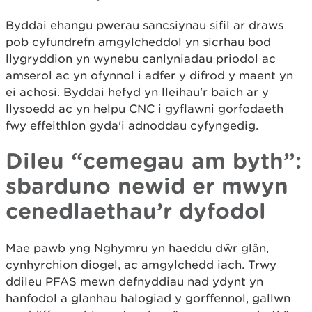
Byddai ehangu pwerau sancsiynau sifil ar draws
pob cyfundrefn amgylcheddol yn sicrhau bod
llygryddion yn wynebu canlyniadau priodol ac
amserol ac yn ofynnol i adfer y difrod y maent yn
ei achosi. Byddai hefyd yn lleihau'r baich ar y
llysoedd ac yn helpu CNC i gyflawni gorfodaeth
fwy effeithlon gyda'i adnoddau cyfyngedig.
Dileu “cemegau am byth”:
sbarduno newid er mwyn
cenedlaethau’r dyfodol
Mae pawb yng Nghymru yn haeddu dŵr glân,
cynhyrchion diogel, ac amgylchedd iach. Trwy
ddileu PFAS mewn defnyddiau nad ydynt yn
hanfodol a glanhau halogiad y gorffennol, gallwn