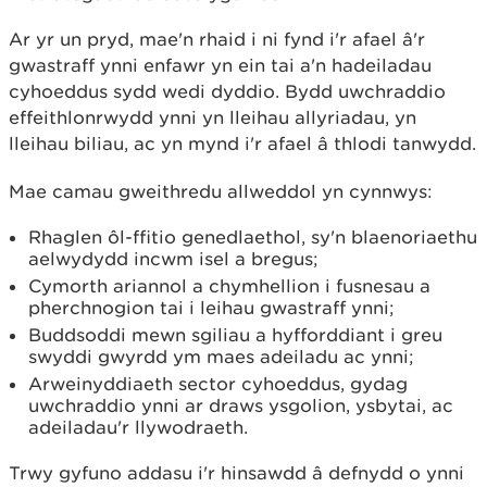
Ar yr un pryd, mae'n rhaid i ni fynd i'r afael â'r
gwastraff ynni enfawr yn ein tai a'n hadeiladau
cyhoeddus sydd wedi dyddio. Bydd uwchraddio
effeithlonrwydd ynni yn lleihau allyriadau, yn
lleihau biliau, ac yn mynd i'r afael â thlodi tanwydd.
Mae camau gweithredu allweddol yn cynnwys:
Rhaglen ôl-ffitio genedlaethol, sy'n blaenoriaethu
aelwydydd incwm isel a bregus;
Cymorth ariannol a chymhellion i fusnesau a
pherchnogion tai i leihau gwastraff ynni;
Buddsoddi mewn sgiliau a hyfforddiant i greu
swyddi gwyrdd ym maes adeiladu ac ynni;
Arweinyddiaeth sector cyhoeddus, gydag
uwchraddio ynni ar draws ysgolion, ysbytai, ac
adeiladau'r llywodraeth.
Trwy gyfuno addasu i'r hinsawdd â defnydd o ynni