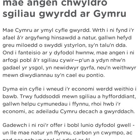
mae angen chwyldro
sgiliau gwyrdd ar Gymru
Mae Cymru ar ymyl cyfle gwyrdd. Wrth i ni fynd i'r
afael â'r argyfwng hinsawdd a natur, gallwn hefyd
greu miloedd o swyddi ystyrlon, sy'n talu'n dda.
Ond i fanteisio ar y dyfodol hwnnw, mae angen i ni
arfogi pobl â'r sgiliau cywir—p'un a ydyn nhw'n
gadael yr ysgol, yn newidwyr gyrfa, neu'n weithwyr
mewn diwydiannau sy'n cael eu pontio.
Dyma ein cyfle i wneud i'r economi werdd weithio i
bawb. Trwy fuddsoddi mewn sgiliau a hyfforddiant,
gallwn helpu cymunedau i ffynnu, rhoi hwb i'r
economi, ac adeiladu Cymru decach a gwyrddach.
Gadewch i ni roi'r offer i bobl lunio dyfodol gwell -
un lle mae natur yn ffynnu, carbon yn cwympo, ac
nad oes neb yn cael ei adael ar ôl.