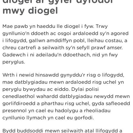
mwy diogel
Mae pawb yn haeddu lle diogel i fyw. Trwy
gynllunio'n ddoeth ac osgoi ardaloedd sy'n agored
i lifogydd, gallwn amddiffyn pobl, lleihau costau, a
chreu cartrefi a seilwaith sy'n sefyll prawf amser.
Gadewch i ni adeiladu'n ddoethach, nid yn fwy
peryglus.
Wrth i newid hinsawdd gynyddu’r risg o lifogydd,
mae datblygiadau mewn ardaloedd risg uchel yn
peryglu bywydau ac eiddo. Dylai polisi
cenedlaethol wahardd datblygiadau newydd mewn
gorlifdiroedd a pharthau risg uchel, gyda safleoedd
presennol yn cael eu hadolygu a rheoliadau
cynllunio llymach yn cael eu gorfodi.
Bydd buddsoddi mewn seilwaith atal llifogydd a