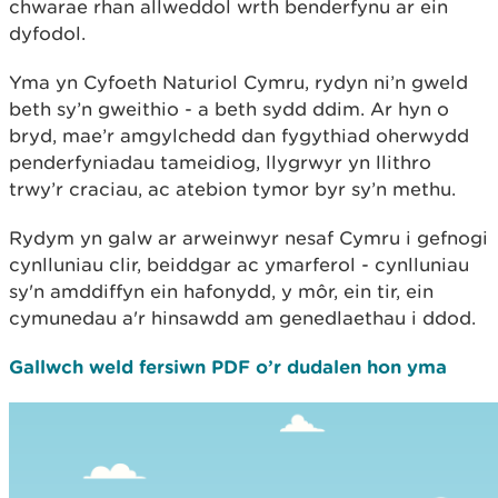
chwarae rhan allweddol wrth benderfynu ar ein
dyfodol.
Yma yn Cyfoeth Naturiol Cymru, rydyn ni’n gweld
beth sy’n gweithio - a beth sydd ddim. Ar hyn o
bryd, mae’r amgylchedd dan fygythiad oherwydd
penderfyniadau tameidiog, llygrwyr yn llithro
trwy’r craciau, ac atebion tymor byr sy’n methu.
Rydym yn galw ar arweinwyr nesaf Cymru i gefnogi
cynlluniau clir, beiddgar ac ymarferol - cynlluniau
sy'n amddiffyn ein hafonydd, y môr, ein tir, ein
cymunedau a'r hinsawdd am genedlaethau i ddod.
Gallwch weld fersiwn PDF o’r dudalen hon yma