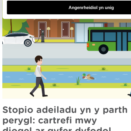
Angenrheidiol yn unig
Stopio adeiladu yn y parth
perygl: cartrefi mwy
diogel ar gyfer dyfodol