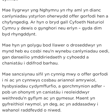
Mae llygrwyr yng Nghymru yn rhy aml yn dianc
canlyniadau ystyrlon oherwydd offer gorfodi hen a
chyfyngedig. Ar hyn o bryd gall Cyfoeth Naturiol
Cymru y dewis o gynghori neu erlyn – gyda dim
byd rhyngddynt.
Mae hyn yn golygu bod llawer o droseddwyr yn
mynd heb eu cosbi neu'n wynebu canlyniadau oedi,
gan danseilio ymddiriedaeth y cyhoedd a
chaniatáu i ddifrod barhau.
Mae sancsiynau sifil yn cynnig mwy o offer gorfodi
i ni ac yn cynnwys cosbau ariannol amrywiol,
hysbysiadau cydymffurfio, a gorchmynion adfer -
pob un ohonynt yn caniatáu i reoleiddwyr
weithredu'n gyflym ac yn gymesur. Maent yn
gyfreithiol rwymol, yn deg, ac yn addasadwy i
wahanol raddfeydd o niwed.