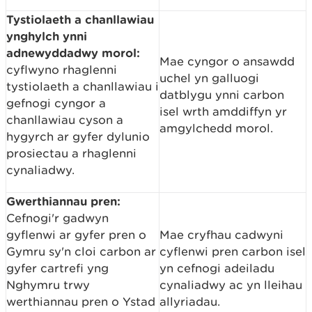
Tystiolaeth a chanllawiau
ynghylch ynni
adnewyddadwy morol:
Mae cyngor o ansawdd
cyflwyno rhaglenni
uchel yn galluogi
tystiolaeth a chanllawiau i
datblygu ynni carbon
gefnogi cyngor a
isel wrth amddiffyn yr
chanllawiau cyson a
amgylchedd morol.
hygyrch ar gyfer dylunio
prosiectau a rhaglenni
cynaliadwy.
Gwerthiannau pren:
Cefnogi'r gadwyn
gyflenwi ar gyfer pren o
Mae cryfhau cadwyni
Gymru sy'n cloi carbon ar
cyflenwi pren carbon isel
gyfer cartrefi yng
yn cefnogi adeiladu
Nghymru trwy
cynaliadwy ac yn lleihau
werthiannau pren o Ystad
allyriadau.