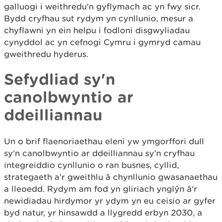
galluogi i weithredu'n gyflymach ac yn fwy sicr.
Bydd cryfhau sut rydym yn cynllunio, mesur a
chyflawni yn ein helpu i fodloni disgwyliadau
cynyddol ac yn cefnogi Cymru i gymryd camau
gweithredu hyderus.
Sefydliad sy'n
canolbwyntio ar
ddeilliannau
Un o brif flaenoriaethau eleni yw ymgorffori dull
sy'n canolbwyntio ar ddeilliannau sy’n cryfhau
integreiddio cynllunio o ran busnes, cyllid,
strategaeth a’r gweithlu â chynllunio gwasanaethau
a lleoedd. Rydym am fod yn gliriach ynglŷn â'r
newidiadau hirdymor yr ydym yn eu ceisio ar gyfer
byd natur, yr hinsawdd a llygredd erbyn 2030, a