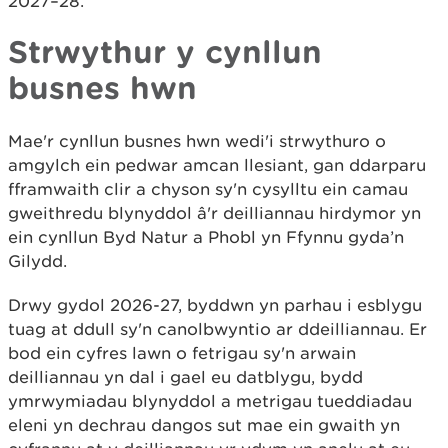
2027–28.
Strwythur y cynllun
busnes hwn
Mae'r cynllun busnes hwn wedi'i strwythuro o
amgylch ein pedwar amcan llesiant, gan ddarparu
fframwaith clir a chyson sy'n cysylltu ein camau
gweithredu blynyddol â'r deilliannau hirdymor yn
ein cynllun Byd Natur a Phobl yn Ffynnu gyda’n
Gilydd.
Drwy gydol 2026-27, byddwn yn parhau i esblygu
tuag at ddull sy'n canolbwyntio ar ddeilliannau. Er
bod ein cyfres lawn o fetrigau sy'n arwain
deilliannau yn dal i gael eu datblygu, bydd
ymrwymiadau blynyddol a metrigau tueddiadau
eleni yn dechrau dangos sut mae ein gwaith yn