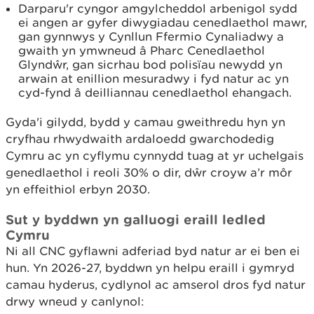
Darparu'r cyngor amgylcheddol arbenigol sydd
ei angen ar gyfer diwygiadau cenedlaethol mawr,
gan gynnwys y Cynllun Ffermio Cynaliadwy a
gwaith yn ymwneud â Pharc Cenedlaethol
Glyndŵr, gan sicrhau bod polisïau newydd yn
arwain at enillion mesuradwy i fyd natur ac yn
cyd-fynd â deilliannau cenedlaethol ehangach.
Gyda'i gilydd, bydd y camau gweithredu hyn yn
cryfhau rhwydwaith ardaloedd gwarchodedig
Cymru ac yn cyflymu cynnydd tuag at yr uchelgais
genedlaethol i reoli 30% o dir, dŵr croyw a’r môr
yn effeithiol erbyn 2030.
Sut y byddwn yn galluogi eraill ledled
Cymru
Ni all CNC gyflawni adferiad byd natur ar ei ben ei
hun. Yn 2026-27, byddwn yn helpu eraill i gymryd
camau hyderus, cydlynol ac amserol dros fyd natur
drwy wneud y canlynol: