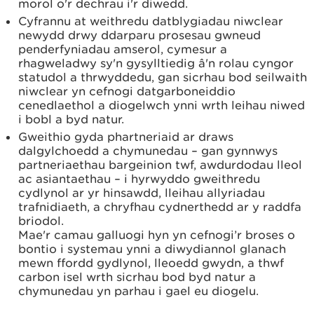
morol o'r dechrau i'r diwedd.
Cyfrannu at weithredu datblygiadau niwclear
newydd drwy ddarparu prosesau gwneud
penderfyniadau amserol, cymesur a
rhagweladwy sy'n gysylltiedig â'n rolau cyngor
statudol a thrwyddedu, gan sicrhau bod seilwaith
niwclear yn cefnogi datgarboneiddio
cenedlaethol a diogelwch ynni wrth leihau niwed
i bobl a byd natur.
Gweithio gyda phartneriaid ar draws
dalgylchoedd a chymunedau – gan gynnwys
partneriaethau bargeinion twf, awdurdodau lleol
ac asiantaethau – i hyrwyddo gweithredu
cydlynol ar yr hinsawdd, lleihau allyriadau
trafnidiaeth, a chryfhau cydnerthedd ar y raddfa
briodol.
Mae'r camau galluogi hyn yn cefnogi’r broses o
bontio i systemau ynni a diwydiannol glanach
mewn ffordd gydlynol, lleoedd gwydn, a thwf
carbon isel wrth sicrhau bod byd natur a
chymunedau yn parhau i gael eu diogelu.