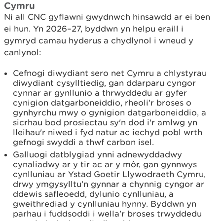
Cymru
Ni all CNC gyflawni gwydnwch hinsawdd ar ei ben
ei hun. Yn 2026–27, byddwn yn helpu eraill i
gymryd camau hyderus a chydlynol i wneud y
canlynol:
Cefnogi diwydiant sero net Cymru a chlystyrau
diwydiant cysylltiedig, gan ddarparu cyngor
cynnar ar gynllunio a thrwyddedu ar gyfer
cynigion datgarboneiddio, rheoli'r broses o
gynhyrchu mwy o gynigion datgarboneiddio, a
sicrhau bod prosiectau sy'n dod i'r amlwg yn
lleihau'r niwed i fyd natur ac iechyd pobl wrth
gefnogi swyddi a thwf carbon isel.
Galluogi datblygiad ynni adnewyddadwy
cynaliadwy ar y tir ac ar y môr, gan gynnwys
cynlluniau ar Ystad Goetir Llywodraeth Cymru,
drwy ymgysylltu’n gynnar a chynnig cyngor ar
ddewis safleoedd, dylunio cynlluniau, a
gweithrediad y cynlluniau hynny. Byddwn yn
parhau i fuddsoddi i wella'r broses trwyddedu