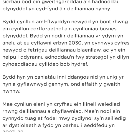
sicrhau bod ein gweithgareddau a'n hadnoddau
blynyddol yn cyd-fynd â'r deilliannau hynny.
Bydd cynllun aml-flwyddyn newydd yn bont rhwng
ein cynllun corfforaethol a'n cynlluniau busnes
blynyddol. Bydd yn nodi'r deilliannau yr ydym yn
anelu at eu cyflawni erbyn 2030, yn cynnwys cyfres
newydd o fetrigau deilliannau blaenllaw, ac yn ein
helpu i ddyrannu adnoddau'n fwy strategol yn dilyn
cyhoeddiadau cyllideb bob hydref.
Bydd hyn yn caniatáu inni ddangos nid yn unig yr
hyn a gyflawnwyd gennym, ond effaith y gwaith
hwnnw.
Mae cynllun eleni yn cryfhau ein llinell welediad
rhwng deilliannau a chyflawniad. Mae'n nodi ein
cynnydd tuag at fodel mwy cydlynol sy'n seiliedig
ar dystiolaeth a fydd yn parhau i aeddfedu yn