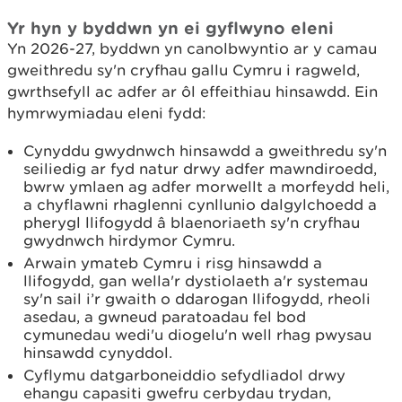
Yr hyn y byddwn yn ei gyflwyno eleni
Yn 2026-27, byddwn yn canolbwyntio ar y camau
gweithredu sy'n cryfhau gallu Cymru i ragweld,
gwrthsefyll ac adfer ar ôl effeithiau hinsawdd. Ein
hymrwymiadau eleni fydd:
Cynyddu gwydnwch hinsawdd a gweithredu sy'n
seiliedig ar fyd natur drwy adfer mawndiroedd,
bwrw ymlaen ag adfer morwellt a morfeydd heli,
a chyflawni rhaglenni cynllunio dalgylchoedd a
pherygl llifogydd â blaenoriaeth sy'n cryfhau
gwydnwch hirdymor Cymru.
Arwain ymateb Cymru i risg hinsawdd a
llifogydd, gan wella'r dystiolaeth a'r systemau
sy'n sail i’r gwaith o ddarogan llifogydd, rheoli
asedau, a gwneud paratoadau fel bod
cymunedau wedi'u diogelu'n well rhag pwysau
hinsawdd cynyddol.
Cyflymu datgarboneiddio sefydliadol drwy
ehangu capasiti gwefru cerbydau trydan,