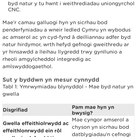
byd natur y tu hwnt i weithrediadau uniongyrchol
CNC.
Mae'r camau galluogi hyn yn sicrhau bod
penderfyniadau a wneir ledled Cymru yn wybodus
ac amserol ac yn cyd-fynd â deilliannau adfer byd
natur hirdymor, wrth hefyd gefnogi gweithredu ar
yr hinsawdd a lleihau llygredd trwy gynllunio a
rheoli amgylcheddol integredig ac
amlswyddogaethol.
Sut y byddwn yn mesur cynnydd
Tabl 1: Ymrwymiadau blynyddol - Mae byd natur yn
gwella
Pam mae hyn yn
Disgrifiad
bwysig?
Mae cyngor amserol a
Gwella effeithiolrwydd ac
chyson yn sicrhau bod
effeithlonrwydd ein rôl
datblygiadau’n cefnogi