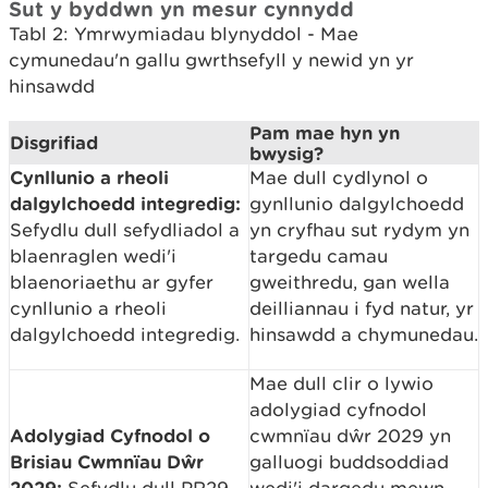
Sut y byddwn yn mesur cynnydd
Tabl 2: Ymrwymiadau blynyddol - Mae
cymunedau'n gallu gwrthsefyll y newid yn yr
hinsawdd
Pam mae hyn yn
Disgrifiad
bwysig?
Cynllunio a rheoli
Mae dull cydlynol o
dalgylchoedd integredig:
gynllunio dalgylchoedd
Sefydlu dull sefydliadol a
yn cryfhau sut rydym yn
blaenraglen wedi'i
targedu camau
blaenoriaethu ar gyfer
gweithredu, gan wella
cynllunio a rheoli
deilliannau i fyd natur, yr
dalgylchoedd integredig.
hinsawdd a chymunedau.
Mae dull clir o lywio
adolygiad cyfnodol
Adolygiad Cyfnodol o
cwmnïau dŵr 2029 yn
Brisiau Cwmnïau Dŵr
galluogi buddsoddiad
2029: