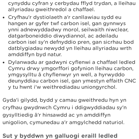
cynyddu cyfran y cerbydau fflyd trydan, a lleihau
allyriadau gweithredol a chaffael.
Cryfhau'r dystiolaeth a'r canllawiau sydd eu
hangen ar gyfer twf carbon isel, gan gynnwys
ynni adnewyddadwy morol, seilwaith niwclear,
datgarboneiddio diwydiannol, ac adeiladu
carbon isel sy'n defnyddio pren, gan sicrhau bod
datblygiadau newydd yn lleihau allyriadau wrth
amddiffyn byd natur.
Dylanwadu ar gadwyni cyflenwi a chaffael ledled
Cymru drwy ymgorffori gofynion lleihau carbon,
ymgysylltu â chyflenwyr yn well, a hyrwyddo
deunyddiau carbon isel, gan ymestyn effaith CNC
y tu hwnt i'w weithrediadau uniongyrchol.
Gyda'i gilydd, bydd y camau gweithredu hyn yn
cryfhau gwydnwch Cymru i ddigwyddiadau sy'n
gysylltiedig â'r hinsawdd ac yn amddiffyn
unigolion, cymunedau a'r amgylchedd naturiol.
Sut y byddwn yn galluogi eraill ledled