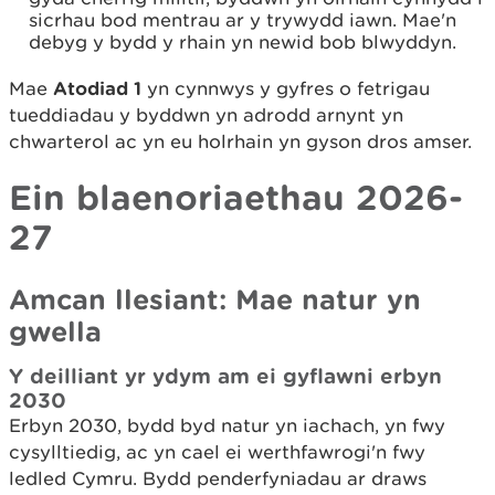
sicrhau bod mentrau ar y trywydd iawn. Mae'n
debyg y bydd y rhain yn newid bob blwyddyn.
Mae
Atodiad 1
yn cynnwys y gyfres o fetrigau
tueddiadau y byddwn yn adrodd arnynt yn
chwarterol ac yn eu holrhain yn gyson dros amser.
Ein blaenoriaethau 2026-
27
Amcan llesiant: Mae natur yn
gwella
Y deilliant yr ydym am ei gyflawni erbyn
2030
Erbyn 2030, bydd byd natur yn iachach, yn fwy
cysylltiedig, ac yn cael ei werthfawrogi'n fwy
ledled Cymru. Bydd penderfyniadau ar draws