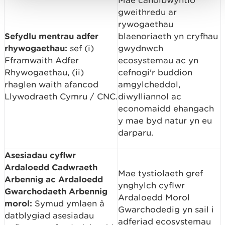
Mae canolbwyntio
gweithredu ar
rywogaethau
Sefydlu mentrau adfer
blaenoriaeth yn cryfhau
rhywogaethau:
sef (i)
gwydnwch
Fframwaith Adfer
ecosystemau ac yn
Rhywogaethau, (ii)
cefnogi'r buddion
rhaglen waith afancod
amgylcheddol,
Llywodraeth Cymru / CNC.
diwylliannol ac
economaidd ehangach
y mae byd natur yn eu
darparu.
Asesiadau cyflwr
Ardaloedd Cadwraeth
Mae tystiolaeth gref
Arbennig ac Ardaloedd
ynghylch cyflwr
Gwarchodaeth Arbennig
Ardaloedd Morol
morol:
Symud ymlaen â
Gwarchodedig yn sail i
datblygiad asesiadau
adferiad ecosystemau