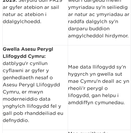
Sefydlu dull PR29
wedi'i dargedu mewn
ar gyfer atebion ar sail
ymyriadau sy'n seiliedig
natur ac atebion i
ar natur ac ymyriadau ar
ddalgylchoedd.
raddfa dalgylch sy'n
darparu buddion
amgylcheddol hirdymor.
Gwella Asesu Perygl
Llifogydd Cymru:
datblygu'r cynllun
Mae data llifogydd sy’n
cyflawni ar gyfer y
hygyrch yn gwella sut
genhedlaeth nesaf o
mae Cymru'n deall ac yn
Asesu Perygl Llifogydd
rheoli’r perygl o
Cymru, er mwyn
lifogydd, gan helpu i
moderneiddio data
amddiffyn cymunedau.
ynghylch llifogydd fel y
gall pob rhanddeiliad eu
defnyddio.