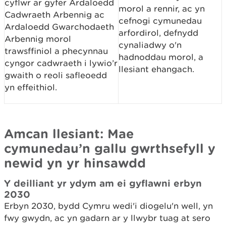
cyflwr ar gyfer Ardaloedd
morol a rennir, ac yn
Cadwraeth Arbennig ac
cefnogi cymunedau
Ardaloedd Gwarchodaeth
arfordirol, defnydd
Arbennig morol
cynaliadwy o'n
trawsffiniol a phecynnau
hadnoddau morol, a
cyngor cadwraeth i lywio’r
llesiant ehangach.
gwaith o reoli safleoedd
yn effeithiol.
Amcan llesiant: Mae
cymunedau’n gallu gwrthsefyll y
newid yn yr hinsawdd
Y deilliant yr ydym am ei gyflawni erbyn
2030
Erbyn 2030, bydd Cymru wedi'i diogelu'n well, yn
fwy gwydn, ac yn gadarn ar y llwybr tuag at sero