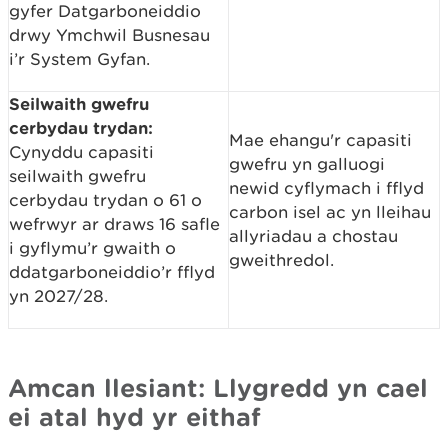
gyfer Datgarboneiddio
drwy Ymchwil Busnesau
i’r System Gyfan.
Seilwaith gwefru
cerbydau trydan:
Mae ehangu'r capasiti
Cynyddu capasiti
gwefru yn galluogi
seilwaith gwefru
newid cyflymach i fflyd
cerbydau trydan o 61 o
carbon isel ac yn lleihau
wefrwyr ar draws 16 safle
allyriadau a chostau
i gyflymu’r gwaith o
gweithredol.
ddatgarboneiddio’r fflyd
yn 2027/28.
Amcan llesiant: Llygredd yn cael
ei atal hyd yr eithaf