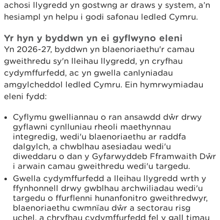
achosi llygredd yn gostwng ar draws y system, a’n
hesiampl yn helpu i godi safonau ledled Cymru.
Yr hyn y byddwn yn ei gyflwyno eleni
Yn 2026-27, byddwn yn blaenoriaethu'r camau
gweithredu sy'n lleihau llygredd, yn cryfhau
cydymffurfedd, ac yn gwella canlyniadau
amgylcheddol ledled Cymru. Ein hymrwymiadau
eleni fydd:
Cyflymu gwelliannau o ran ansawdd dŵr drwy
gyflawni cynlluniau rheoli maethynnau
integredig, wedi'u blaenoriaethu ar raddfa
dalgylch, a chwblhau asesiadau wedi'u
diweddaru o dan y Gyfarwyddeb Fframwaith Dŵr
i arwain camau gweithredu wedi'u targedu.
Gwella cydymffurfedd a lleihau llygredd wrth y
ffynhonnell drwy gwblhau archwiliadau wedi'u
targedu o ffurflenni hunanfonitro gweithredwyr,
blaenoriaethu cwmnïau dŵr a sectorau risg
uchel, a chryfhau cydymffurfedd fel y gall timau