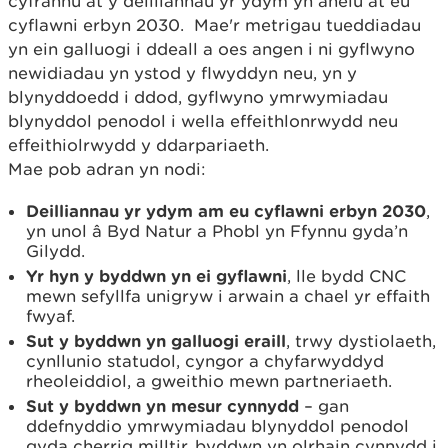
cyfrannu at y deilliannau yr ydym yn anelu at eu
cyflawni erbyn 2030. Mae'r metrigau tueddiadau
yn ein galluogi i ddeall a oes angen i ni gyflwyno
newidiadau yn ystod y flwyddyn neu, yn y
blynyddoedd i ddod, gyflwyno ymrwymiadau
blynyddol penodol i wella effeithlonrwydd neu
effeithiolrwydd y ddarpariaeth.
Mae pob adran yn nodi:
Deilliannau yr ydym am eu cyflawni erbyn 2030
,
yn unol â Byd Natur a Phobl yn Ffynnu gyda’n
Gilydd.
Yr hyn y byddwn yn ei gyflawni
, lle bydd CNC
mewn sefyllfa unigryw i arwain a chael yr effaith
fwyaf.
Sut y byddwn yn galluogi eraill
, trwy dystiolaeth,
cynllunio statudol, cyngor a chyfarwyddyd
rheoleiddiol, a gweithio mewn partneriaeth.
Sut y byddwn yn mesur cynnydd
– gan
ddefnyddio ymrwymiadau blynyddol penodol
gyda cherrig milltir, byddwn yn olrhain cynnydd i