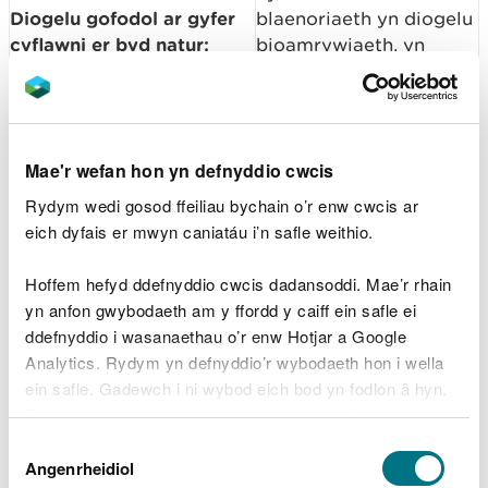
Diogelu gofodol ar gyfer
blaenoriaeth yn diogelu
cyflawni er byd natur:
bioamrywiaeth, yn
rhaglen wedi'i sefydlu a
cefnogi ecosystemau
gweithrediad wedi
gwydn, ac yn cefnogi
dechrau.
buddion cymdeithasol,
diwylliannol ac
Mae'r wefan hon yn defnyddio cwcis
economaidd hirdymor i
Gymru.
Rydym wedi gosod ffeiliau bychain o’r enw cwcis ar
eich dyfais er mwyn caniatáu i’n safle weithio.
Cyngor ar Barc
Cenedlaethol Glyndŵr:
Mae cyngor cadarn yn
Hoffem hefyd ddefnyddio cwcis dadansoddi. Mae’r rhain
Rhoi cyngor arbenigol i
sicrhau bod unrhyw
yn anfon gwybodaeth am y ffordd y caiff ein safle ei
Lywodraeth Cymru,
ddynodiad yn darparu
ddefnyddio i wasanaethau o’r enw Hotjar a Google
cymryd rhan mewn
buddion amgylcheddol
Analytics. Rydym yn defnyddio’r wybodaeth hon i wella
ymchwiliad cyhoeddus
parhaol wrth gefnogi
ein safle. Gadewch i ni wybod eich bod yn fodlon â hyn.
lleol posibl, a/neu gefnogi
cymunedau lleol,
Byddwn yn defnyddio cwci i gadw eich dewis.
camau gweithredu
defnydd tir cynaliadwy,
Dewis
perthnasol eraill mewn
a chyfleoedd
Gellir
darllen mwy am ein cwcis
cyn i chi ddewis.
Angenrheidiol
Caniatâd
perthynas â gorchymyn
economaidd