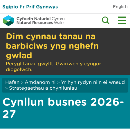
Sgipio I’r Prif Gynnwys
English
Dim cynnau tanau na
barbiciws yng nghefn
gwlad
Perygl tanau gwyllt. Gwiriwch y cyngor
diogelwch.
Hafan
Amdanom ni
Yr hyn rydyn ni’n ei wneud
>
>
Strategaethau a chynlluniau
>
Cynllun busnes 2026-
27