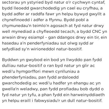
sectorau yn ystyried byd natur o'r cychwyn cyntaf,
bydd lleoedd gwarchodedig yn cael eu cryfhau, a
bydd adfer ar raddfa fawr yn helpu bywyd gwyllt a
chynefinoedd i adfer a ffynnu. Bydd pobl a
chymunedau’n teimlo’n agosach at fyd natur drwy
well mynediad a chyfleoedd tecach, a bydd CNC yn
arwain drwy esiampl - gan ddangos drwy ein tir, ein
hasedau a’n penderfyniadau sut olwg sydd ar
sefydliad sy’n wirioneddol natur-bositif.
Byddwn yn gwybod ein bod yn llwyddo pan fydd
dulliau natur-bositif o ran byd natur yn glir ac
wedi'u hymgorffori mewn cynlluniau a
phenderfyniadau, pan fydd ardaloedd
gwarchodedig ac wedi'u hadfer yn ehangu ac yn
gwella'n weladwy, pan fydd profiadau bob dydd o
fyd natur yn tyfu, a phan fydd ein harweinyddiaeth
yn helpu eraill i fabwysiadu'r un dull natur-bositif.