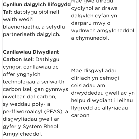
Mae gweithredu
Cynllun dalgylch llifogydd
cydlynol ar draws
Taf:
datblygu piblinell
dalgylch cyfan yn
waith wedi'i
darparu mwy o
blaenoriaethu, a sefydlu
wydnwch amgylcheddol
partneriaeth dalgylch.
a chymunedol.
Canllawiau Diwydiant
Carbon Isel:
Datblygu
cyngor, canllawiau ac
Mae disgwyliadau
offer ynghylch
cliriach yn cefnogi
technolegau a seilwaith
ceisiadau am
carbon isel, gan gynnwys
drwyddedau gwell ac yn
niwclear, dal carbon,
helpu diwydiant i leihau
sylweddau poly- a
llygredd ac allyriadau
perfflworoalcyl (PFAS), a
carbon.
disgwyliadau gwell ar
gyfer y System Rheoli
Amgylcheddol.