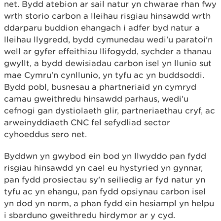
net. Bydd atebion ar sail natur yn chwarae rhan fwy
wrth storio carbon a lleihau risgiau hinsawdd wrth
ddarparu buddion ehangach i adfer byd natur a
lleihau llygredd, bydd cymunedau wedi'u paratoi'n
well ar gyfer effeithiau llifogydd, sychder a thanau
gwyllt, a bydd dewisiadau carbon isel yn llunio sut
mae Cymru'n cynllunio, yn tyfu ac yn buddsoddi.
Bydd pobl, busnesau a phartneriaid yn cymryd
camau gweithredu hinsawdd parhaus, wedi'u
cefnogi gan dystiolaeth glir, partneriaethau cryf, ac
arweinyddiaeth CNC fel sefydliad sector
cyhoeddus sero net.
Byddwn yn gwybod ein bod yn llwyddo pan fydd
risgiau hinsawdd yn cael eu hystyried yn gynnar,
pan fydd prosiectau sy'n seiliedig ar fyd natur yn
tyfu ac yn ehangu, pan fydd opsiynau carbon isel
yn dod yn norm, a phan fydd ein hesiampl yn helpu
i sbarduno gweithredu hirdymor ar y cyd.