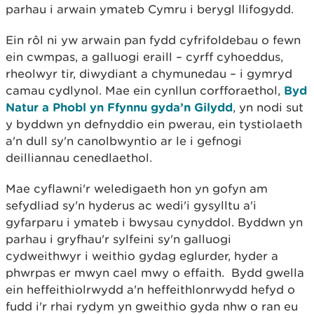
parhau i arwain ymateb Cymru i berygl llifogydd.
Ein rôl ni yw arwain pan fydd cyfrifoldebau o fewn
ein cwmpas, a galluogi eraill – cyrff cyhoeddus,
rheolwyr tir, diwydiant a chymunedau – i gymryd
camau cydlynol. Mae ein cynllun corfforaethol,
Byd
Natur a Phobl yn Ffynnu gyda’n Gilydd
, yn nodi sut
y byddwn yn defnyddio ein pwerau, ein tystiolaeth
a'n dull sy'n canolbwyntio ar le i gefnogi
deilliannau cenedlaethol.
Mae cyflawni'r weledigaeth hon yn gofyn am
sefydliad sy'n hyderus ac wedi'i gysylltu a'i
gyfarparu i ymateb i bwysau cynyddol. Byddwn yn
parhau i gryfhau'r sylfeini sy'n galluogi
cydweithwyr i weithio gydag eglurder, hyder a
phwrpas er mwyn cael mwy o effaith. Bydd gwella
ein heffeithiolrwydd a'n heffeithlonrwydd hefyd o
fudd i'r rhai rydym yn gweithio gyda nhw o ran eu