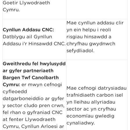
Goetir Llywodraeth
Cymru.
Mae cynllun addasu clir
Cynllun Addasu CNC:
yn ein helpu i reoli
Datblygu ail Gynllun
risgiau hinsawdd a
Addasu i'r Hinsawdd CNC.
chryfhau gwydnwch
sefydliadol.
Gweithredu fel hwylusydd
ar gyfer partneriaeth
Bargen Twf Canolbarth
Cymru:
er mwyn cefnogi
Mae cefnogi datrysiadau
cyfleoedd
trafnidiaeth carbon isel
datgarboneiddio ar gyfer
yn lleihau allyriadau
y sector cludo pren crwn,
sector ac yn cryfhau
fel rhan o gyfraniad CNC
economïau gwledig
at fenter Llywodraeth
cynaliadwy.
Cymru, Cynllun Arloesi ar