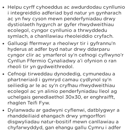
Helpu cyrff cyhoeddus ac awdurdodau cynllunio
i integreiddio adferiad byd natur yn gynharach
ac yn fwy cyson mewn penderfyniadau drwy
dystiolaeth hygyrch ar gyfer rhwydweithiau
ecolegol, cyngor cynllunio a thrwyddedu
symlach, a chanllawiau rheoleiddio cryfach.
Galluogi ffermwyr a rheolwyr tir i gyfrannu’n
hyderus at adfer byd natur drwy ddarparu
cyngor clir ac ymarferol sy’n cefnogi cyflwyno’r
Cynllun Ffermio Cynaliadwy a’i ofynion o ran
rheoli tir yn gydweithredol.
Cefnogi tirweddau dynodedig, cymunedau a
phartneriaid i gymryd camau cydlynol sy'n
seiliedig ar le ac sy'n cryfhau rhwydweithiau
ecolegol ac yn alinio penderfyniadau lleol ag
uchelgais genedlaethol 30x30, er enghraifft,
rhaglen Teifi Fyw.
Dylanwadu ar gadwyni cyflenwi, datblygwyr a
rhanddeiliaid ehangach drwy ymgorffori
disgwyliadau natur-bositif mewn canllawiau a
chyfarwyddyd, gan ehangu gallu Cymru i adfer