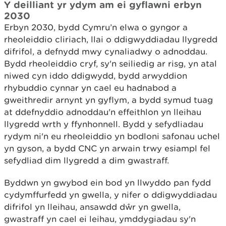
Y deilliant yr ydym am ei gyflawni erbyn
2030
Erbyn 2030, bydd Cymru’n elwa o gyngor a
rheoleiddio cliriach, llai o ddigwyddiadau llygredd
difrifol, a defnydd mwy cynaliadwy o adnoddau.
Bydd rheoleiddio cryf, sy'n seiliedig ar risg, yn atal
niwed cyn iddo ddigwydd, bydd arwyddion
rhybuddio cynnar yn cael eu hadnabod a
gweithredir arnynt yn gyflym, a bydd symud tuag
at ddefnyddio adnoddau'n effeithlon yn lleihau
llygredd wrth y ffynhonnell. Bydd y sefydliadau
rydym ni'n eu rheoleiddio yn bodloni safonau uchel
yn gyson, a bydd CNC yn arwain trwy esiampl fel
sefydliad dim llygredd a dim gwastraff.
Byddwn yn gwybod ein bod yn llwyddo pan fydd
cydymffurfedd yn gwella, y nifer o ddigwyddiadau
difrifol yn lleihau, ansawdd dŵr yn gwella,
gwastraff yn cael ei leihau, ymddygiadau sy'n