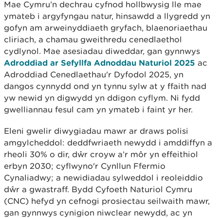
Mae Cymru’n dechrau cyfnod hollbwysig lle mae
ymateb i argyfyngau natur, hinsawdd a llygredd yn
gofyn am arweinyddiaeth gryfach, blaenoriaethau
cliriach, a chamau gweithredu cenedlaethol
cydlynol. Mae asesiadau diweddar, gan gynnwys
Adroddiad ar Sefyllfa Adnoddau Naturiol 2025
ac
Adroddiad Cenedlaethau'r Dyfodol 2025, yn
dangos cynnydd ond yn tynnu sylw at y ffaith nad
yw newid yn digwydd yn ddigon cyflym. Ni fydd
gwelliannau fesul cam yn ymateb i faint yr her.
Eleni gwelir diwygiadau mawr ar draws polisi
amgylcheddol: deddfwriaeth newydd i amddiffyn a
rheoli 30% o dir, dŵr croyw a’r môr yn effeithiol
erbyn 2030; cyflwyno'r Cynllun Ffermio
Cynaliadwy; a newidiadau sylweddol i reoleiddio
dŵr a gwastraff. Bydd Cyfoeth Naturiol Cymru
(CNC) hefyd yn cefnogi prosiectau seilwaith mawr,
gan gynnwys cynigion niwclear newydd, ac yn