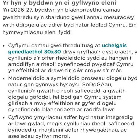
Yr hyn y byddwn yn ei gyflwyno eleni
Yn 2026-27, byddwn yn blaenoriaethu camau
gweithredu sy'n sbarduno gwelliannau mesuradwy
wrth ddiogelu ac adfer byd natur ledled Cymru. Ein
hymrwymiadau eleni fydd:
Cyflymu camau gweithredu tuag at
uchelgais
genedlaethol 30x30
drwy gryfhau'r dystiolaeth, y
cynllunio a'r offer rheoleiddio sydd eu hangen i
amddiffyn a rheoli cynefinoedd pwysicaf Cymru
yn effeithiol ar draws tir, dŵr croyw a’r môr.
Moderneiddio a symleiddio prosesau diogelu byd
natur, gan gynnwys hysbysu SoDdGAau,
cynllunio’r gwaith o reoli safleoedd, a gwaith
diogelu gofodol, fel bod gan Gymru system
gliriach a mwy effeithlon ar gyfer diogelu
cynefinoedd blaenoriaeth ar raddfa fawr.
Cyflwyno ymyriadau adfer byd natur integredig
ar lawr gwlad, megis cynlluniau rheoli safleoedd
dynodedig, rhaglenni adfer rhywogaethau, ac
asesiadau cyflwr morol.