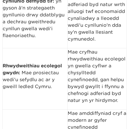
cynllunio defnydd tir:
yn
adferiad byd natur wrth
gyson â'n strategaeth
alluogi twf economaidd
gynllunio drwy ddatblygu
cynaliadwy a lleoedd
a dechrau gweithredu
wedi'u cynllunio'n dda
cynllun gwella wedi'i
sy'n gwella llesiant
flaenoriaethu.
cymunedol.
Mae cryfhau
rhwydweithiau ecolegol
Rhwydweithiau ecolegol
yn gwella cyflwr a
gwydn:
Mae prosiectau
chysylltedd
wedi'u sefydlu ac ar y
cynefinoedd, gan helpu
gweill ledled Cymru.
bywyd gwyllt i ffynnu a
chefnogi adferiad byd
natur yn yr hirdymor.
Mae amddiffyniad cryf a
modern ar gyfer
cynefinoedd