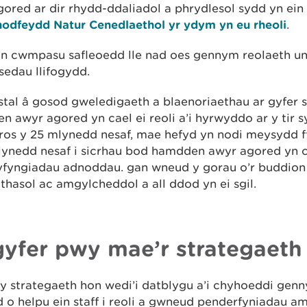
ored ar dir rhydd-ddaliadol a phrydlesol sydd yn ein g
odfeydd Natur Cenedlaethol yr ydym yn eu rheoli
.
’n cwmpasu safleoedd lle nad oes gennym reolaeth un
sedau llifogydd.
tal â gosod gweledigaeth a blaenoriaethau ar gyfer 
 awyr agored yn cael ei reoli a’i hyrwyddo ar y tir s
dros y 25 mlynedd nesaf, mae hefyd yn nodi meysydd f
ynedd nesaf i sicrhau bod hamdden awyr agored yn ca
yfyngiadau adnoddau. gan wneud y gorau o’r buddion
hasol ac amgylcheddol a all ddod yn ei sgil.
gyfer pwy mae’r strategaeth
y strategaeth hon wedi’i datblygu a’i chyhoeddi genn
d o helpu ein staff i reoli a gwneud penderfyniadau 