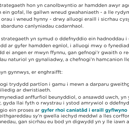
strategaeth hon yn canolbwyntio ar hamdden awyr agor
 ein gofal, lle gallwn wneud gwahaniaeth - a lle rydy
a orau i wneud hynny - drwy alluogi eraill i sicrhau cysy
a sbarduno canlyniadau cadarnhaol.
 strategaeth yn symud o ddefnyddio ein hadnoddau i
dd ar gyfer hamdden egnïol, i alluogi mwy o fynediad 
dd ei angen er mwyn ffynnu, gan gefnogi’r gwaith o re
u naturiol yn gynaliadwy, a chefnogi’n hamcanion lle
hyn gynnwys, er enghraifft:
uogi trydydd partïon i gamu i mewn a darparu gweit
iliedig ar dwristiaeth.
 mynediad anffurfiol beunyddiol, o ansawdd uwch, yn
, gyda llai fyth o rwystrau i ystod amrywiol o ddefny
gio ein proses ar
gyfer rhoi caniatâd i eraill gyflwyn
ithgareddau sy’n gwella iechyd meddwl a lles corffor
nedau, gan sicrhau eu bod yn digwydd yn y lle iawn a