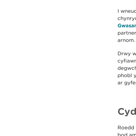
I wneu
chynryc
Gwasan
partner
arnom.
Drwy w
cyfiaw
degwch 
phobl y
ar gyfe
Cyd
Roedd e
bod am