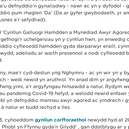
a’u defnyddio’n gynaliadwy - nawr ac yn y dyfodol - 
ddio pum rhaglen ‘Da’ (Da ar gyfer gwybodaeth, yr a
usnes a’r sefydliad).
 ‘Cynllun Galluogi Hamdden a Mynediad Awyr Agored
 gefnogi’r uchelgeisiau yn y cynllun hwn, yn enwedig 
eiddio cyfleoedd hamdden gyda darparwyr eraill, cynn
wydd, adeiladu ar waith presennol a nodi cyfleoedd 
.
ny, mae’r cyd-destun yng Nghymru - ac yn wir yn y b
ch - wedi newid yn aruthrol. Yn anad dim yr argyfwng
fwng ynni, a’r argyfyngau hinsawdd a natur. Rydym w
iau pandemig Covid-19 hefyd, a welodd newid enfawr 
bl yn defnyddio mannau awyr agored ac ymdrech i gy
â natur er budd iechyd a lles.
3, cyhoeddom
gynllun corfforaethol
newydd hyd at 20
 Phobl yn Ffynnu gyda’n Gilydd’ , gan ddatblygu ar y p