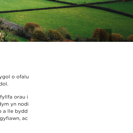
ygol o ofalu
dol.
yllfa orau i
dym yn nodi
 a lle bydd
 gyfiawn, ac