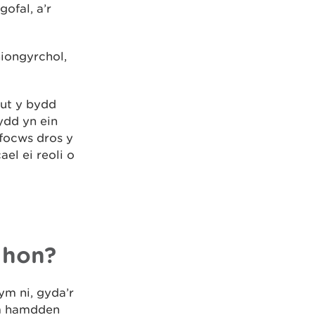
ofal, a’r
iongyrchol,
sut y bydd
ydd yn ein
focws dros y
el ei reoli o
 hon?
ym ni, gyda’r
am hamdden