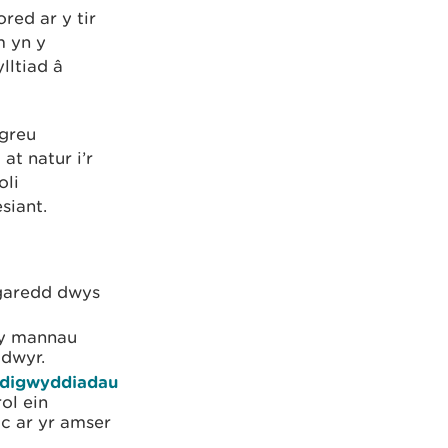
ed ar y tir
m yn y
lltiad â
 greu
at natur i’r
oli
siant.
hgaredd dwys
 y mannau
ddwyr.
o digwyddiadau
ol ein
c ar yr amser