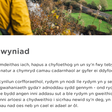
lwyniad
deithas iach, hapus a chyfoethog yn un sy’n fwy teb
 natur a chymryd camau cadarnhaol ar gyfer ei ddyfo
cynllun corfforaethol, rydym yn nodi lle rydym yn y sef
gwahaniaeth gyda’r adnoddau sydd gennym - ond ry
le bydd angen inni addasu sut a ble rydym yn gweithio
nni arloesi a chydweithio i sicrhau newid sy’n deg, yn
hau nad oes neb yn cael ei adael ar ôl.