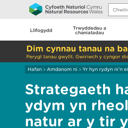
Search:
Trwyddedau a
Llifogydd
chaniatadau
Dim cynnau tanau na ba
Perygl tanau gwyllt. Gwiriwch y cyngor di
Hafan
Amdanom ni
Yr hyn rydyn ni’n 
>
>
Strategaeth h
ydym yn rheol
natur ar y tir 