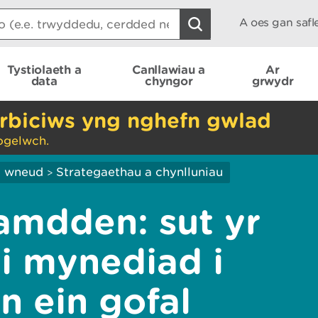
A oes gan saf
Tystiolaeth a
Canllawiau a
Ar
data
chyngor
grwydr
rbiciws yng nghefn gwlad
ogelwch.
ei wneud
Strategaethau a chynlluniau
>
amdden: sut yr
i mynediad i
yn ein gofal