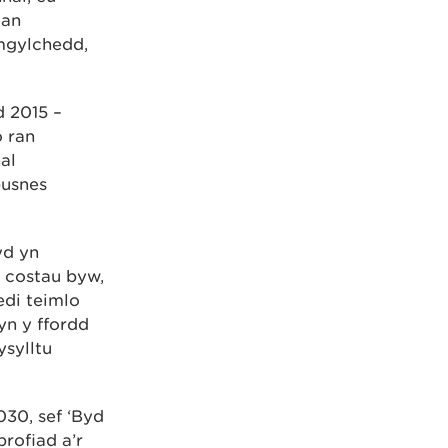
gan
mgylchedd,
 2015 –
o ran
al
busnes
yd yn
 costau byw,
edi teimlo
yn y ffordd
sylltu
30, sef ‘Byd
rofiad a’r