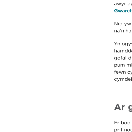
awyr ag
Gwarch
Nid yw
na’n ha
Yn ogys
hamdden
gofal 
pum ml
fewn c
cymdeit
Ar 
Er bod 
prif no