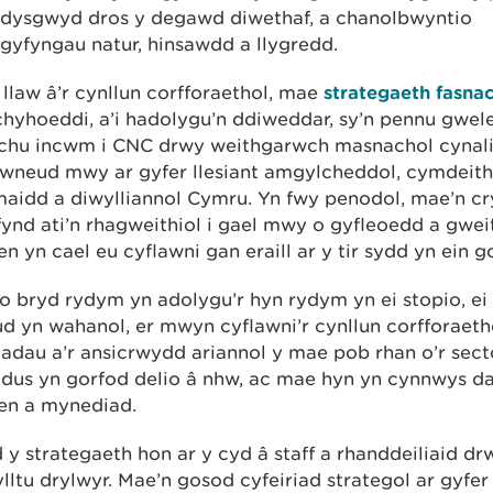
ddysgwyd dros y degawd diwethaf, a chanolbwyntio
rgyfyngau natur, hinsawdd a llygredd.
llaw â’r cynllun corfforaethol, mae
strategaeth fasna
chyhoeddi, a’i hadolygu’n ddiweddar, sy’n pennu gwel
chu incwm i CNC drwy weithgarwch masnachol cynalia
 wneud mwy ar gyfer llesiant amgylcheddol, cymdeith
aidd a diwylliannol Cymru. Yn fwy penodol, mae’n cr
 fynd ati’n rhagweithiol i gael mwy o gyfleoedd a gw
 yn cael eu cyflawni gan eraill ar y tir sydd yn ein go
o bryd rydym yn adolygu’r hyn rydym yn ei stopio, ei 
d yn wahanol, er mwyn cyflawni’r cynllun corfforaeth
adau a’r ansicrwydd ariannol y mae pob rhan o’r sect
dus yn gorfod delio â nhw, ac mae hyn yn cynnwys da
n a mynediad.
y strategaeth hon ar y cyd â staff a rhanddeiliaid dr
ltu drylwyr. Mae’n gosod cyfeiriad strategol ar gyf