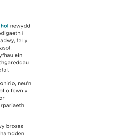
chol
newydd
edigaeth i
dwy, fel y
asol,
yfhau ein
eithgareddau
fal.
ohirio, neu’n
ol o fewn y
or
rpariaeth
wy broses
er hamdden