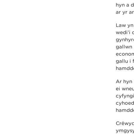
hyn a 
ar yr a
Law yn 
wedi’i 
gynhyr
gallwn
econom
gallu i
hamdden
Ar hyn 
ei wneu
cyfyngi
cyhoed
hamdde
Crëwyd 
ymgysyl