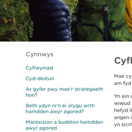
Cynnwys
Cyf
Cyflwyniad
Mae cym
Cyd-destun
am fyd
Ar gyfer pwy mae’r strategaeth
hon?
Yn ein 
wneud 
Beth ydyn ni’n ei olygu wrth
hefyd l
hamdden awyr agored?
angen i
Manteision a buddion hamdden
yn sicr
awyr agored