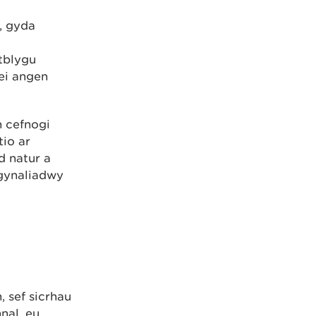
, gyda
tblygu
 ei angen
n cefnogi
io ar
d natur a
 gynaliadwy
, sef sicrhau
nal, eu