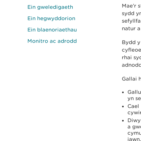
Mae’r 
Ein gweledigaeth
sydd yn
Ein hegwyddorion
sefyllf
natur 
Ein blaenoriaethau
Monitro ac adrodd
Bydd y
cyfleoe
rhai sy
adnodda
Gallai 
Gall
yn se
Cael
cywir
Diwy
a gwe
cymu
iawn.