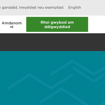
le ganiatâd, trwydded neu esemptiad
English
Rhoi gwybod am
Amdanom
ni
ddigwyddiad