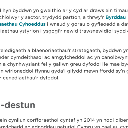
d hyn byddwn yn gweithio ar y cyd ar draws ein timau
hiolwyr y sector, trydydd partïon, a thrwy’r
Byrddau
aethau Cyhoeddus
i wneud y gorau o gyfleoedd a da
iaethau ystyrlon i ysgogi’r newid trawsnewidiol sydd
eledigaeth a blaenoriaethau’r strategaeth, byddwn y
nder cymdeithasol ac amgylcheddol ac yn canolbwynt
a chynhwysiant fel y gallwn greu dyfodol lle mae by
n wirioneddol ffynnu gyda’i gilydd mewn ffordd sy’n
r cenedlaethau’r dyfodol.
-destun
in cynllun corfforaethol cyntaf yn 2014 yn nodi diben
gylchedd ac adnoddau naturiol Cymru yn cael eu cyn