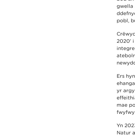
gwella 
ddefny
pobl, b
Crëwyd
2020’ i
integr
atebolr
newydd
Ers hyn
ehanga
yr argy
effeith
mae po
fwyfwy 
Yn 202
Natur a