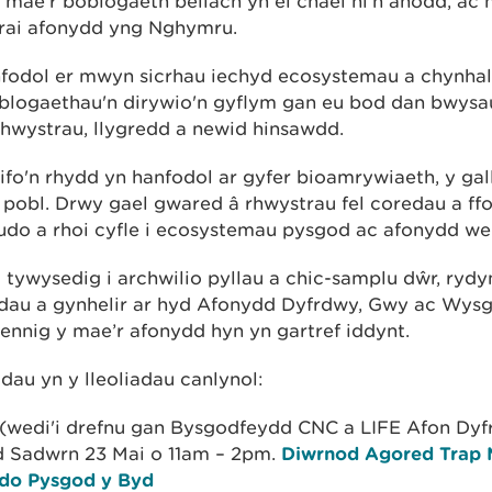
c mae’r boblogaeth bellach yn ei chael hi’n anodd, ac
o rai afonydd yng Nghymru.
fodol er mwyn sicrhau iechyd ecosystemau a chynhal
logaethau'n dirywio'n gyflym gan eu bod dan bwysau 
rhwystrau, llygredd a newid hinsawdd.
ifo'n rhydd yn hanfodol ar gyfer bioamrywiaeth, y gall
t pobl. Drwy gael gwared â rhwystrau fel coredau a ff
udo a rhoi cyfle i ecosystemau pysgod ac afonydd wel
 tywysedig i archwilio pyllau a chic-samplu dŵr, ryd
dau a gynhelir ar hyd Afonydd Dyfrdwy, Gwy ac Wys
ennig y mae’r afonydd hyn yn gartref iddynt.
dau yn y lleoliadau canlynol:
(wedi'i drefnu gan Bysgodfeydd CNC a LIFE Afon Dyf
 Sadwrn 23 Mai o 11am – 2pm.
Diwrnod Agored Trap 
do Pysgod y Byd