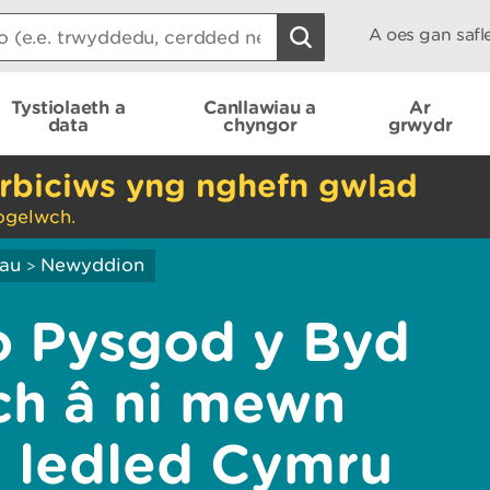
A oes gan saf
Tystiolaeth a
Canllawiau a
Ar
data
chyngor
grwydr
rbiciws yng nghefn gwlad
ogelwch.
iau
Newyddion
>
 Pysgod y Byd
h â ni mewn
 ledled Cymru