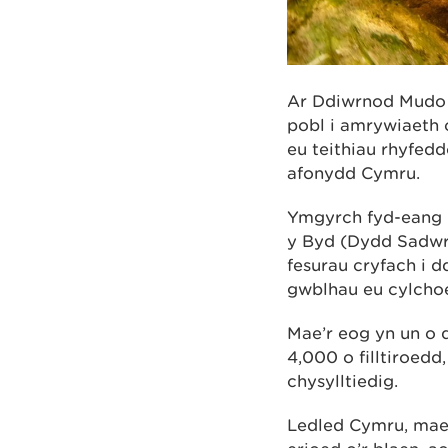
Ar Ddiwrnod Mudo 
pobl i amrywiaeth 
eu teithiau rhyfed
afonydd Cymru.
Ymgyrch fyd-eang 
y Byd (Dydd Sadwrn
fesurau cryfach i d
gwblhau eu cylcho
Mae’r eog yn un o d
4,000 o filltiroed
chysylltiedig.
Ledled Cymru, mae 