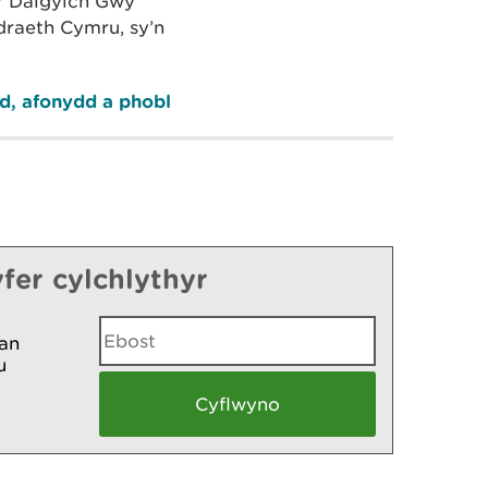
r Dalgylch Gwy
draeth Cymru, sy’n
d, afonydd a phobl
fer cylchlythyr
an
u