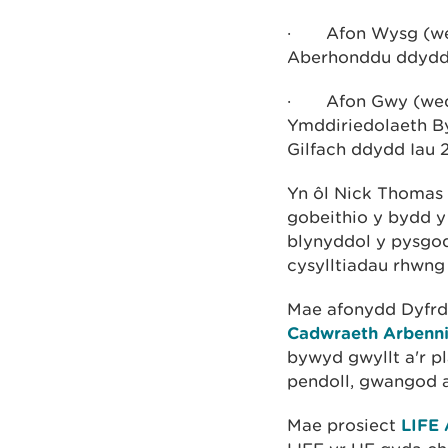
·
Afon Wysg (we
Aberhonddu ddydd
·
Afon Gwy (wed
Ymddiriedolaeth B
Gilfach ddydd Iau
Yn ôl Nick Thomas 
gobeithio y bydd 
blynyddol y pysgod
cysylltiadau rhwng
Mae afonydd Dyfrdw
Cadwraeth Arbenn
bywyd gwyllt a'r pl
pendoll, gwangod a
Mae prosiect
LIFE 