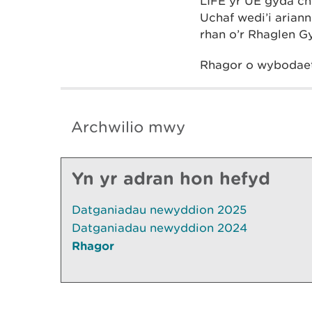
LIFE yr UE gyda ch
Uchaf wedi’i arian
rhan o’r Rhaglen Gy
Rhagor o wyboda
Archwilio mwy
Yn yr adran hon hefyd
Datganiadau newyddion 2025
Datganiadau newyddion 2024
Rhagor