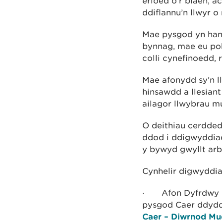
erioed o’r blaen, a
ddiflannu’n llwyr 
Mae pysgod yn han
bynnag, mae eu pob
colli cynefinoedd, 
Mae afonydd sy'n ll
hinsawdd a llesian
ailagor llwybrau m
O deithiau cerdded
ddod i ddigwyddia
y bywyd gwyllt arb
Cynhelir digwyddia
·
Afon Dyfrdwy 
pysgod Caer ddydd
Caer – Diwrnod Mu