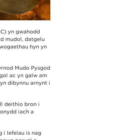
NC) yn gwahodd
od mudol, datgelu
hywogaethau hyn yn
iwrnod Mudo Pysgod
gol ac yn galw am
 yn dibynnu arnynt i
l deithio bron i
fonydd iach a
i lefelau is nag