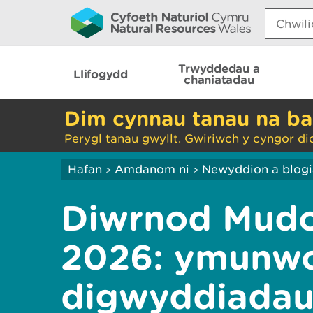
Search:
Trwyddedau a
Llifogydd
chaniatadau
Dim cynnau tanau na ba
Perygl tanau gwyllt. Gwiriwch y cyngor di
Hafan
Amdanom ni
Newyddion a blog
>
>
Diwrnod Mudo
2026: ymunwc
digwyddiadau