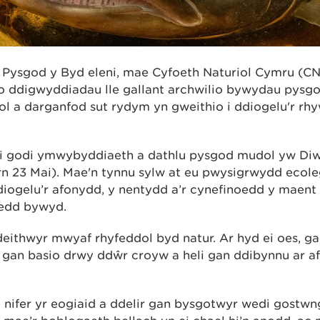
Pysgod y Byd eleni, mae Cyfoeth Naturiol Cymru (C
o ddigwyddiadau lle gallant archwilio bywydau pysg
dol a darganfod sut rydym yn gweithio i ddiogelu'r r
i godi ymwybyddiaeth a dathlu pysgod mudol yw D
 23 Mai). Mae'n tynnu sylw at eu pwysigrwydd ecole
diogelu’r afonydd, y nentydd a’r cynefinoedd y maent
edd bywyd.
eithwyr mwyaf rhyfeddol byd natur. Ar hyd ei oes, gal
d, gan basio drwy ddŵr croyw a heli gan ddibynnu ar a
nifer yr eogiaid a ddelir gan bysgotwyr wedi gostwng 