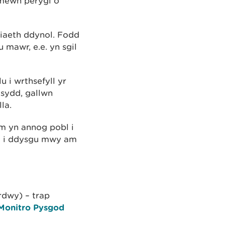
 mewn perygl o
iaeth ddynol. Fodd
mawr, e.e. yn sgil
u i wrthsefyll yr
osydd, gallwn
la.
ym yn annog pobl i
g i ddysgu mwy am
rdwy) – trap
Monitro Pysgod