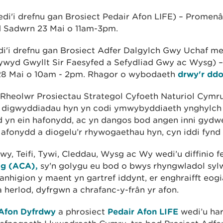
di'i drefnu gan Brosiect Pedair Afon LIFE) – Promen
 Sadwrn 23 Mai o 11am-3pm.
i'i drefnu gan Brosiect Adfer Dalgylch Gwy Uchaf me
ywyd Gwyllt Sir Faesyfed a Sefydliad Gwy ac Wysg) 
 28 Mai o 10am - 2pm. Rhagor o wybodaeth
drwy'r ddo
Rheolwr Prosiectau Strategol Cyfoeth Naturiol Cymru
y digwyddiadau hyn yn codi ymwybyddiaeth ynghylch 
 yn ein hafonydd, ac yn dangos bod angen inni gydwei
 afonydd a diogelu’r rhywogaethau hyn, cyn iddi fynd 
y, Teifi, Tywi, Cleddau, Wysg ac Wy wedi’u diffinio f
ig (ACA),
sy'n golygu eu bod o bwys rhyngwladol syl
anhigion y maent yn gartref iddynt, er enghraifft eogi
 herlod, dyfrgwn a chrafanc-y-frân yr afon.
Afon Dyfrdwy
a phrosiect
Pedair Afon LIFE
wedi’u ha