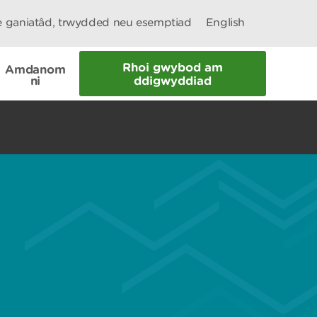
le ganiatâd, trwydded neu esemptiad
English
Rhoi gwybod am
Amdanom
ni
ddigwyddiad