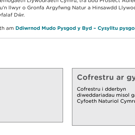
efnogaeth Llywodraeth Cymru, tra bod Prosiect Adfe
nu'n llwyr o Gronfa Argyfwng Natur a Hinsawdd Llywo
falaf Dŵr.
eth am
Ddiwrnod Mudo Pysgod y Byd – Cysylltu pysgo
Cofrestru ar gy
Cofrestru i dderbyn
diweddariadau misol g
Cyfoeth Naturiol Cymr