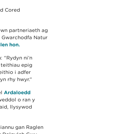
âd Cored
wn partneriaeth ag
– Gwarchodfa Natur
len hon.
: “Rydyn ni’n
teithiau epig
thio i adfer
yn rhy hwyr.”
el
Ardaloedd
weddol o ran y
aid, llysywod
riannu gan Raglen