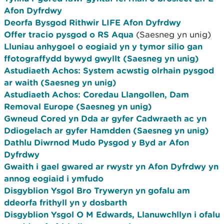
Afon Dyfrdwy
Deorfa Bysgod Rithwir LIFE Afon Dyfrdwy
Offer tracio pysgod o RS Aqua
(Saesneg yn unig)
Lluniau anhygoel o eogiaid yn y tymor silio gan
ffotograffydd bywyd gwyllt (Saesneg yn unig)
Astudiaeth Achos: System acwstig olrhain pysgod
ar waith (Saesneg yn unig)
Astudiaeth Achos: Coredau Llangollen, Dam
Removal Europe (Saesneg yn unig)
Gwneud Cored yn Dda ar gyfer Cadwraeth ac yn
Ddiogelach ar gyfer Hamdden (Saesneg yn unig)
Dathlu Diwrnod Mudo Pysgod y Byd ar Afon
Dyfrdwy
Gwaith i gael gwared ar rwystr yn Afon Dyfrdwy yn
annog eogiaid i ymfudo
Disgyblion Ysgol Bro Tryweryn yn gofalu am
ddeorfa frithyll yn y dosbarth
Disgyblion Ysgol O M Edwards, Llanuwchllyn i ofalu