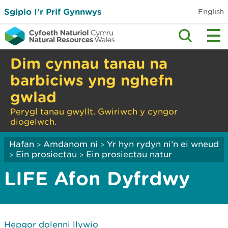
Sgipio I’r Prif Gynnwys
English
Dim cynnau tanau na
barbiciws yng nghefn
gwlad
Perygl tanau gwyllt. Gwiriwch y cyngor
diogelwch.
Hafan
Amdanom ni
Yr hyn rydyn ni’n ei wneud
>
>
Ein prosiectau
Ein prosiectau natur
>
>
LIFE Afon Dyfrdwy
Hepgor dolenni llywio