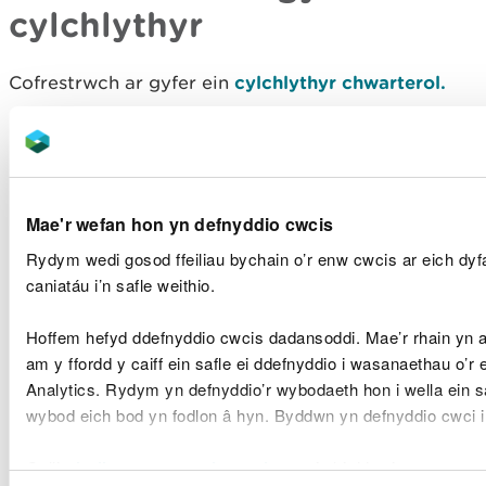
cylchlythyr
Cofrestrwch ar gyfer ein
cylchlythyr chwarterol.
Rhifyn 11, Gaeaf 2025/26
Rhifyn 10, Hydref 2025
Rhifyn 9, Gwanwyn 2024
Rhifyn 8, Hydref 2023
Mae'r wefan hon yn defnyddio cwcis
Rhifyn 7, Haf 2023
Rydym wedi gosod ffeiliau bychain o’r enw cwcis ar eich dy
Rhifyn 6, Gwanwyn 2023
caniatáu i’n safle weithio.
Rhifyn 5, Gaeaf 2023
Rhifyn 4, Hydref 2022
Hoffem hefyd ddefnyddio cwcis dadansoddi. Mae’r rhain yn
Rhifyn 3, Haf 2021
am y ffordd y caiff ein safle ei ddefnyddio i wasanaethau o’r
Rhifyn 2, Gwanwyn 2021
Analytics. Rydym yn defnyddio’r wybodaeth hon i wella ein s
Rhifyn 1, Gaeaf 2020
wybod eich bod yn fodlon â hyn. Byddwn yn defnyddio cwci 
Darllenwch ein newyddion a’n
Gellir
darllen mwy am ein cwcis
cyn i chi ddewis.
blogiau