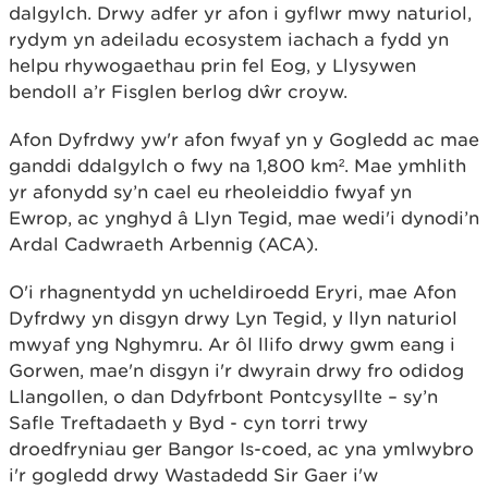
dalgylch. Drwy adfer yr afon i gyflwr mwy naturiol,
rydym yn adeiladu ecosystem iachach a fydd yn
helpu rhywogaethau prin fel Eog, y Llysywen
bendoll a’r Fisglen berlog dŵr croyw.
Afon Dyfrdwy yw'r afon fwyaf yn y Gogledd ac mae
ganddi ddalgylch o fwy na 1,800 km². Mae ymhlith
yr afonydd sy’n cael eu rheoleiddio fwyaf yn
Ewrop, ac ynghyd â Llyn Tegid, mae wedi'i dynodi’n
Ardal Cadwraeth Arbennig (ACA).
O'i rhagnentydd yn ucheldiroedd Eryri, mae Afon
Dyfrdwy yn disgyn drwy Lyn Tegid, y llyn naturiol
mwyaf yng Nghymru. Ar ôl llifo drwy gwm eang i
Gorwen, mae'n disgyn i'r dwyrain drwy fro odidog
Llangollen, o dan Ddyfrbont Pontcysyllte – sy’n
Safle Treftadaeth y Byd - cyn torri trwy
droedfryniau ger Bangor Is-coed, ac yna ymlwybro
i'r gogledd drwy Wastadedd Sir Gaer i'w