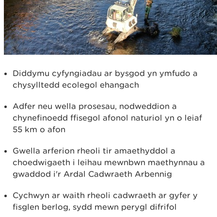
Diddymu cyfyngiadau ar bysgod yn ymfudo a
chysylltedd ecolegol ehangach
Adfer neu wella prosesau, nodweddion a
chynefinoedd ffisegol afonol naturiol yn o leiaf
55 km o afon
Gwella arferion rheoli tir amaethyddol a
choedwigaeth i leihau mewnbwn maethynnau a
gwaddod i'r Ardal Cadwraeth Arbennig
Cychwyn ar waith rheoli cadwraeth ar gyfer y
fisglen berlog, sydd mewn perygl difrifol