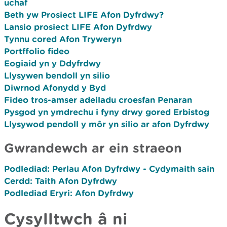
uchaf
Beth yw Prosiect LIFE Afon Dyfrdwy?
Lansio prosiect LIFE Afon Dyfrdwy
Tynnu cored Afon Tryweryn
Portffolio fideo
Eogiaid yn y Ddyfrdwy
Llysywen bendoll yn silio
Diwrnod Afonydd y Byd
Fideo tros-amser adeiladu croesfan Penaran
Pysgod yn ymdrechu i fyny drwy gored Erbistog
Llysywod pendoll y môr yn silio ar afon Dyfrdwy
Gwrandewch ar ein straeon
Podlediad: Perlau Afon Dyfrdwy - Cydymaith sain
Cerdd: Taith Afon Dyfrdwy
Podlediad Eryri: Afon Dyfrdwy
Cysylltwch â ni