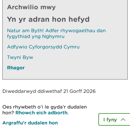
Archwilio mwy
Yn yr adran hon hefyd
Natur am Byth! Adfer rhywogaethau dan
fygythiad yng Nghymru
Adfywio Cyforgorsydd Cymru
Twyni Byw
Rhagor
Diweddarwyd ddiwethaf 21 Gorff 2026
Oes rhywbeth o’i le gyda’r dudalen
hon?
Rhowch eich adborth
.
I fyny
Argraffu’r dudalen hon