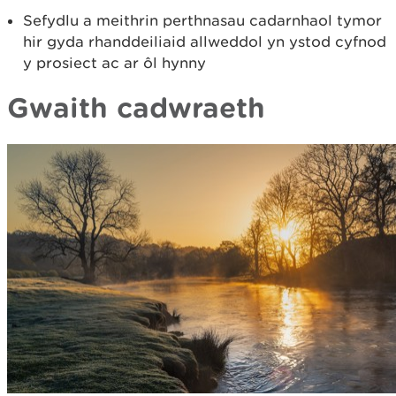
Sefydlu a meithrin perthnasau cadarnhaol tymor
hir gyda rhanddeiliaid allweddol yn ystod cyfnod
y prosiect ac ar ôl hynny
Gwaith cadwraeth