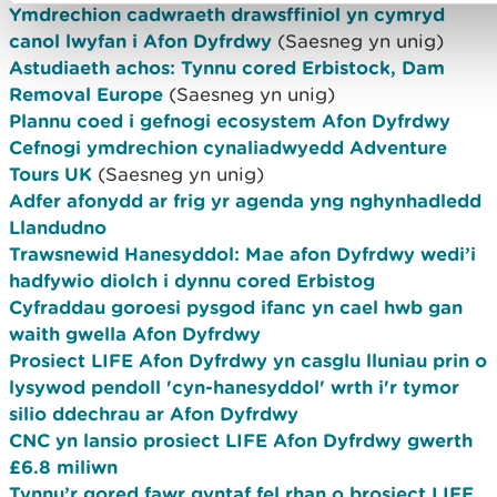
Ymdrechion cadwraeth drawsffiniol yn cymryd
canol lwyfan i Afon Dyfrdwy
(Saesneg yn unig)
Astudiaeth achos: Tynnu cored Erbistock, Dam
Removal Europe
(Saesneg yn unig)
Plannu coed i gefnogi ecosystem Afon Dyfrdwy
Cefnogi ymdrechion cynaliadwyedd Adventure
Tours UK
(Saesneg yn unig)
Adfer afonydd ar frig yr agenda yng nghynhadledd
Llandudno
Trawsnewid Hanesyddol: Mae afon Dyfrdwy wedi’i
hadfywio diolch i dynnu cored Erbistog
Cyfraddau goroesi pysgod ifanc yn cael hwb gan
waith gwella Afon Dyfrdwy
Prosiect LIFE Afon Dyfrdwy yn casglu lluniau prin o
lysywod pendoll 'cyn-hanesyddol' wrth i'r tymor
silio ddechrau ar Afon Dyfrdwy
CNC yn lansio prosiect LIFE Afon Dyfrdwy gwerth
£6.8 miliwn
Tynnu’r gored fawr gyntaf fel rhan o brosiect LIFE