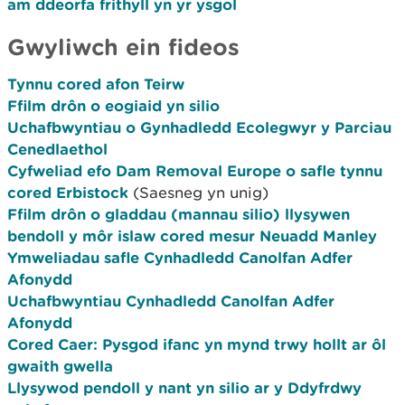
am ddeorfa frithyll yn yr ysgol
Gwyliwch ein fideos
Tynnu cored afon Teirw
Ffilm drôn o eogiaid yn silio
Uchafbwyntiau o Gynhadledd Ecolegwyr y Parciau
Cenedlaethol
Cyfweliad efo Dam Removal Europe o safle tynnu
cored Erbistock
(Saesneg yn unig)
Ffilm drôn o gladdau (mannau silio) llysywen
bendoll y môr islaw cored mesur Neuadd Manley
Ymweliadau safle Cynhadledd Canolfan Adfer
Afonydd
Uchafbwyntiau Cynhadledd Canolfan Adfer
Afonydd
Cored Caer: Pysgod ifanc yn mynd trwy hollt ar ôl
gwaith gwella
Llysywod pendoll y nant yn silio ar y Ddyfrdwy