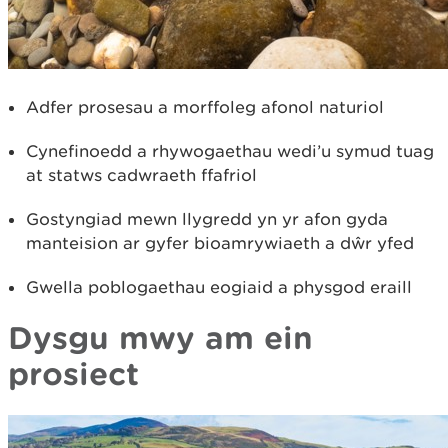
Adfer prosesau a morffoleg afonol naturiol
Cynefinoedd a rhywogaethau wedi’u symud tuag
at statws cadwraeth ffafriol
Gostyngiad mewn llygredd yn yr afon gyda
manteision ar gyfer bioamrywiaeth a dŵr yfed
Gwella poblogaethau eogiaid a physgod eraill
Dysgu mwy am ein
prosiect