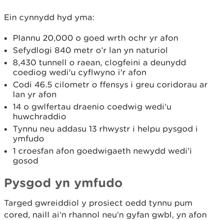
Ein cynnydd hyd yma:
Plannu 20,000 o goed wrth ochr yr afon
Sefydlogi 840 metr o’r lan yn naturiol
8,430 tunnell o raean, clogfeini a deunydd
coediog wedi'u cyflwyno i'r afon
Codi 46.5 cilometr o ffensys i greu coridorau ar
lan yr afon
14 o gwlfertau draenio coedwig wedi'u
huwchraddio
Tynnu neu addasu 13 rhwystr i helpu pysgod i
ymfudo
1 croesfan afon goedwigaeth newydd wedi'i
gosod
Pysgod yn ymfudo
Targed gwreiddiol y prosiect oedd tynnu pum
cored, naill ai’n rhannol neu’n gyfan gwbl, yn afon