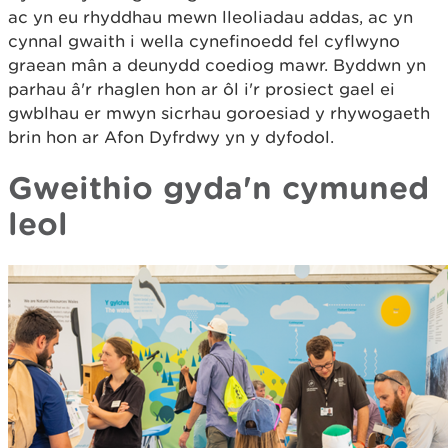
ac yn eu rhyddhau mewn lleoliadau addas, ac yn
cynnal gwaith i wella cynefinoedd fel cyflwyno
graean mân a deunydd coediog mawr. Byddwn yn
parhau â'r rhaglen hon ar ôl i'r prosiect gael ei
gwblhau er mwyn sicrhau goroesiad y rhywogaeth
brin hon ar Afon Dyfrdwy yn y dyfodol.
Gweithio gyda'n cymuned
leol