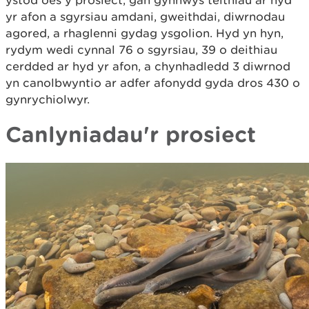
ystod oes y prosiect, gan gynnwys teithiau ar hyd
yr afon a sgyrsiau amdani, gweithdai, diwrnodau
agored, a rhaglenni gydag ysgolion. Hyd yn hyn,
rydym wedi cynnal 76 o sgyrsiau, 39 o deithiau
cerdded ar hyd yr afon, a chynhadledd 3 diwrnod
yn canolbwyntio ar adfer afonydd gyda dros 430 o
gynrychiolwyr.
Canlyniadau'r prosiect