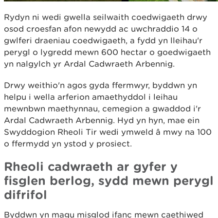
Rydyn ni wedi gwella seilwaith coedwigaeth drwy
osod croesfan afon newydd ac uwchraddio 14 o
gwlferi draeniau coedwigaeth, a fydd yn lleihau'r
perygl o lygredd mewn 600 hectar o goedwigaeth
yn nalgylch yr Ardal Cadwraeth Arbennig.
Drwy weithio'n agos gyda ffermwyr, byddwn yn
helpu i wella arferion amaethyddol i leihau
mewnbwn maethynnau, cemegion a gwaddod i'r
Ardal Cadwraeth Arbennig. Hyd yn hyn, mae ein
Swyddogion Rheoli Tir wedi ymweld â mwy na 100
o ffermydd yn ystod y prosiect.
Rheoli cadwraeth ar gyfer y
fisglen berlog, sydd mewn perygl
difrifol
Byddwn yn magu misglod ifanc mewn caethiwed