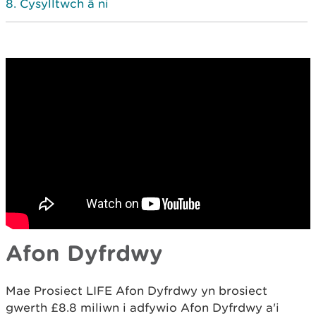
Cysylltwch â ni
Afon Dyfrdwy
Mae Prosiect LIFE Afon Dyfrdwy yn brosiect
gwerth £8.8 miliwn i adfywio Afon Dyfrdwy a'i