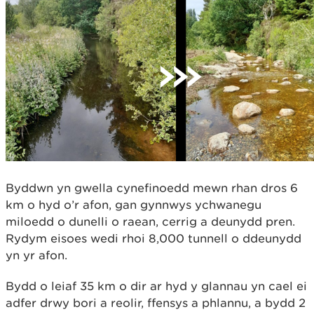
Byddwn yn gwella cynefinoedd mewn rhan dros 6
km o hyd o’r afon, gan gynnwys ychwanegu
miloedd o dunelli o raean, cerrig a deunydd pren.
Rydym eisoes wedi rhoi 8,000 tunnell o ddeunydd
yn yr afon.
Bydd o leiaf 35 km o dir ar hyd y glannau yn cael ei
adfer drwy bori a reolir, ffensys a phlannu, a bydd 2