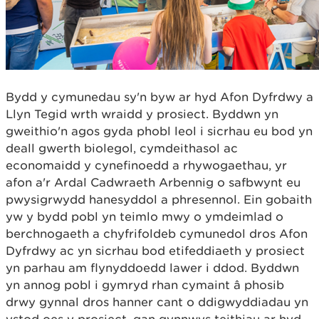
Bydd y cymunedau sy'n byw ar hyd Afon Dyfrdwy a
Llyn Tegid wrth wraidd y prosiect. Byddwn yn
gweithio'n agos gyda phobl leol i sicrhau eu bod yn
deall gwerth biolegol, cymdeithasol ac
economaidd y cynefinoedd a rhywogaethau, yr
afon a'r Ardal Cadwraeth Arbennig o safbwynt eu
pwysigrwydd hanesyddol a phresennol. Ein gobaith
yw y bydd pobl yn teimlo mwy o ymdeimlad o
berchnogaeth a chyfrifoldeb cymunedol dros Afon
Dyfrdwy ac yn sicrhau bod etifeddiaeth y prosiect
yn parhau am flynyddoedd lawer i ddod. Byddwn
yn annog pobl i gymryd rhan cymaint â phosib
drwy gynnal dros hanner cant o ddigwyddiadau yn