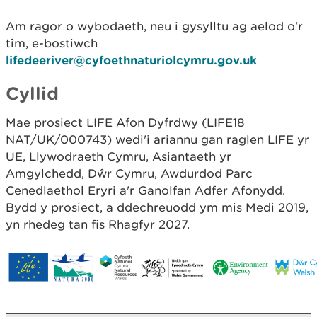
Am ragor o wybodaeth, neu i gysylltu ag aelod o'r
tîm, e-bostiwch
lifedeeriver@cyfoethnaturiolcymru.gov.uk
Cyllid
Mae prosiect LIFE Afon Dyfrdwy (LIFE18
NAT/UK/000743) wedi'i ariannu gan raglen LIFE yr
UE, Llywodraeth Cymru, Asiantaeth yr
Amgylchedd, Dŵr Cymru, Awdurdod Parc
Cenedlaethol Eryri a'r Ganolfan Adfer Afonydd.
Bydd y prosiect, a ddechreuodd ym mis Medi 2019,
yn rhedeg tan fis Rhagfyr 2027.