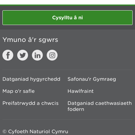
Cysylltu â ni
Ymuno â'r sgwrs
Datganiad hygyrchedd
Safonau'r Gymraeg
Map o'r safle
Hawlfraint
Preifatrwydd a chwcis
Datganiad caethwasiaeth
fodern
© Cyfoeth Naturiol Cymru