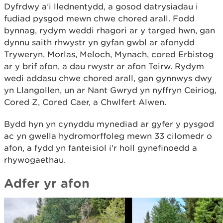
Dyfrdwy a’i llednentydd, a gosod datrysiadau i
fudiad pysgod mewn chwe chored arall. Fodd
bynnag, rydym weddi rhagori ar y targed hwn, gan
dynnu saith rhwystr yn gyfan gwbl ar afonydd
Tryweryn, Morlas, Meloch, Mynach, cored Erbistog
ar y brif afon, a dau rwystr ar afon Teirw. Rydym
wedi addasu chwe chored arall, gan gynnwys dwy
yn Llangollen, un ar Nant Gwryd yn nyffryn Ceiriog,
Cored Z, Cored Caer, a Chwlfert Alwen.
Bydd hyn yn cynyddu mynediad ar gyfer y pysgod
ac yn gwella hydromorffoleg mewn 33 cilomedr o
afon, a fydd yn fanteisiol i'r holl gynefinoedd a
rhywogaethau.
Adfer yr afon