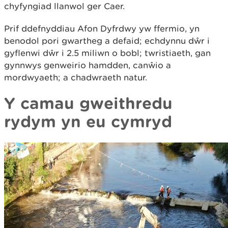
chyfyngiad llanwol ger Caer.
Prif ddefnyddiau Afon Dyfrdwy yw ffermio, yn
benodol pori gwartheg a defaid; echdynnu dŵr i
gyflenwi dŵr i 2.5 miliwn o bobl; twristiaeth, gan
gynnwys genweirio hamdden, canŵio a
mordwyaeth; a chadwraeth natur.
Y camau gweithredu
rydym yn eu cymryd