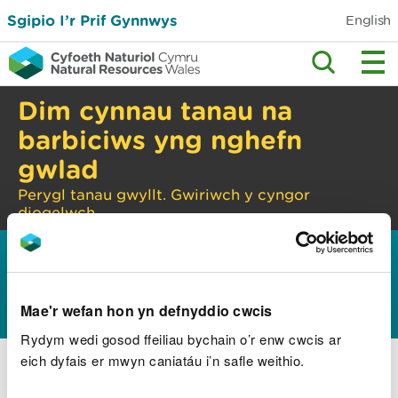
Sgipio I’r Prif Gynnwys
English
Dim cynnau tanau na
barbiciws yng nghefn
gwlad
Perygl tanau gwyllt. Gwiriwch y cyngor
diogelwch.
Hafan
Amdanom ni
Sut cawn ein rheoli
>
>
Pwyllgorau’r Bwrdd
Mae'r wefan hon yn defnyddio cwcis
Rydym wedi gosod ffeiliau bychain o’r enw cwcis ar
Pwyllgorau’r Bwrdd
eich dyfais er mwyn caniatáu i’n safle weithio.
Pwyllgorau - Cylch gorchwyl a ffyrdd