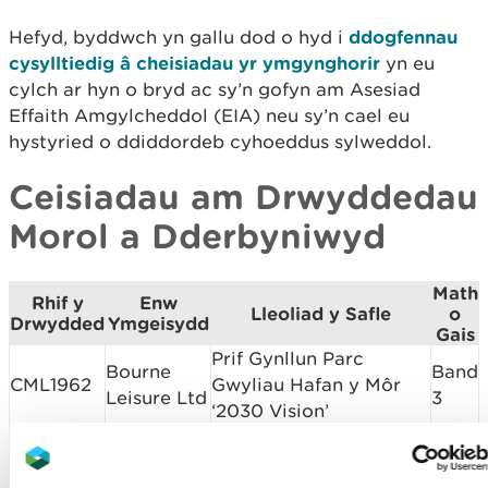
Hefyd, byddwch yn gallu dod o hyd i
ddogfennau
cysylltiedig â cheisiadau yr ymgynghorir
yn eu
cylch ar hyn o bryd ac sy’n gofyn am Asesiad
Effaith Amgylcheddol (EIA) neu sy’n cael eu
hystyried o ddiddordeb cyhoeddus sylweddol.
Ceisiadau am Drwyddedau
Morol a Dderbyniwyd
Math
Rhif y
Enw
Lleoliad y Safle
o
Drwydded
Ymgeisydd
Gais
Prif Gynllun Parc
Bourne
Band
CML1962
Gwyliau Hafan y Môr
Leisure Ltd
3
‘2030 Vision’
Gweithgareddau carthu
Band
DML1961
Shell Island
a gwaredu yn Lagŵn