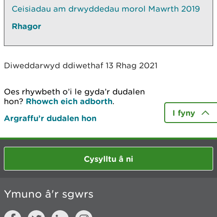
Ceisiadau am drwyddedau morol Mawrth 2019
Rhagor
Diweddarwyd ddiwethaf 13 Rhag 2021
Oes rhywbeth o’i le gyda’r dudalen
hon?
Rhowch eich adborth
.
I fyny
Argraffu’r dudalen hon
Cysylltu â ni
Ymuno â'r sgwrs