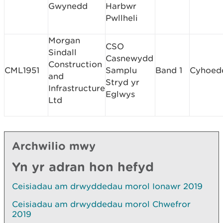
Gwynedd
Harbwr
Pwllheli
Morgan
CSO
Sindall
Casnewydd
Construction
CML1951
Samplu
Band 1
Cyhoed
and
Stryd yr
Infrastructure
Eglwys
Ltd
Archwilio mwy
Yn yr adran hon hefyd
Ceisiadau am drwyddedau morol Ionawr 2019
Ceisiadau am drwyddedau morol Chwefror
2019