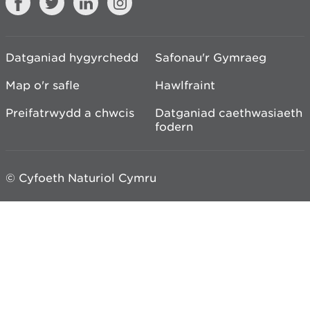
Datganiad hygyrchedd
Safonau'r Gymraeg
Map o'r safle
Hawlfraint
Preifatrwydd a chwcis
Datganiad caethwasiaeth
fodern
© Cyfoeth Naturiol Cymru