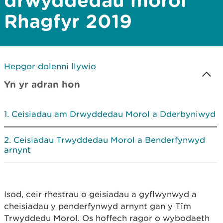
drwyddedau morol
Rhagfyr 2019
Hepgor dolenni llywio
Yn yr adran hon
Ceisiadau am Drwyddedau Morol a Dderbyniwyd
Ceisiadau Trwyddedau Morol a Benderfynwyd
arnynt
Isod, ceir rhestrau o geisiadau a gyflwynwyd a
cheisiadau y penderfynwyd arnynt gan y Tîm
Trwyddedu Morol. Os hoffech ragor o wybodaeth