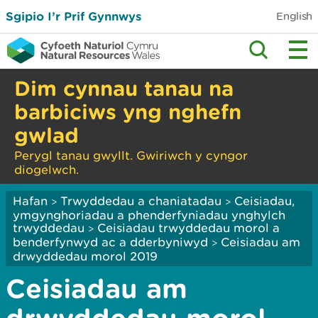
Sgipio I’r Prif Gynnwys
English
Dim cynnau tanau na
barbiciws yng nghefn
gwlad
Perygl tanau gwyllt. Gwiriwch y cyngor
diogelwch.
Hafan
Trwyddedau a chaniatadau
Ceisiadau,
>
>
ymgynghoriadau a phenderfyniadau ynghylch
trwyddedau
Ceisiadau trwyddedau morol a
>
benderfynwyd ac a dderbyniwyd
Ceisiadau am
>
drwyddedau morol 2019
Ceisiadau am