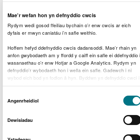
2
Ynys Shell
Mae'r wefan hon yn defnyddio cwcis
Band
CML1960
Rydym wedi gosod ffeiliau bychain o’r enw cwcis ar eich
1
dyfais er mwyn caniatáu i’n safle weithio.
Puma
Hoffem hefyd ddefnyddio cwcis dadansoddi. Mae’r rhain yn
Energy
Band
CML1864
anfon gwybodaeth am y ffordd y caiff ein safle ei ddefnyddio 
(UK)
1
wasanaethau o’r enw Hotjar a Google Analytics. Rydym yn
Limited
defnyddio’r wybodaeth hon i wella ein safle. Gadewch i ni
wybod eich bod yn fodlon â hyn. Byddwn yn defnyddio cwci i
Ceredigion
Band
gadw eich dewis.
RML1959
County
Aberaeron Harbour
2
Dewis
Council
Gellir
darllen mwy am ein cwcis
cyn i chi ddewis.
Angenrheidiol
Caniatâd
Lubrizol (Warwick
Band
CML1958
Lubrizol
Chemicals)
2
Dewisiadau
Ceisiadau Trwyddedau
Ystadegau