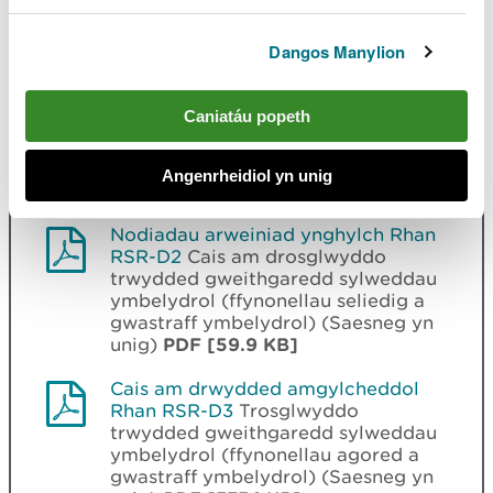
RSR-A
Ynglŷn â chi (Saesneg yn
unig)
PDF [198.0 KB]
Dangos Manylion
Cais am drwydded amgylcheddol
Rhan RSR-D2
Cais am drosglwyddo
Caniatáu popeth
trwydded gweithgaredd sylweddau
ymbelydrol (ffynonellau seliedig a
gwastraff ymbelydrol) (Saesneg yn
Angenrheidiol yn unig
unig)
PDF [293.8 KB]
Nodiadau arweiniad ynghylch Rhan
RSR-D2
Cais am drosglwyddo
trwydded gweithgaredd sylweddau
ymbelydrol (ffynonellau seliedig a
gwastraff ymbelydrol) (Saesneg yn
unig)
PDF [59.9 KB]
Cais am drwydded amgylcheddol
Rhan RSR-D3
Trosglwyddo
trwydded gweithgaredd sylweddau
ymbelydrol (ffynonellau agored a
gwastraff ymbelydrol) (Saesneg yn