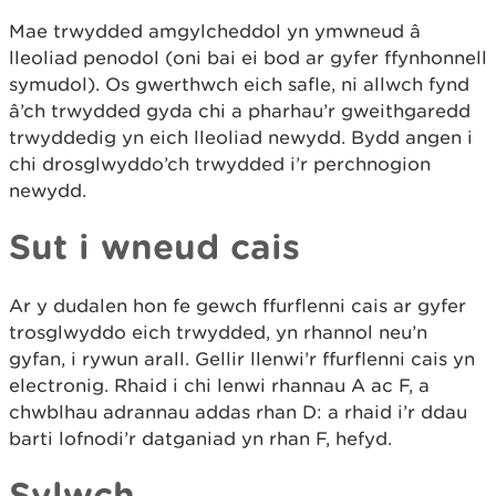
Mae trwydded amgylcheddol yn ymwneud â
lleoliad penodol (oni bai ei bod ar gyfer ffynhonnell
symudol). Os gwerthwch eich safle, ni allwch fynd
â’ch trwydded gyda chi a pharhau’r gweithgaredd
trwyddedig yn eich lleoliad newydd. Bydd angen i
chi drosglwyddo’ch trwydded i’r perchnogion
newydd.
Sut i wneud cais
Ar y dudalen hon fe gewch ffurflenni cais ar gyfer
trosglwyddo eich trwydded, yn rhannol neu’n
gyfan, i rywun arall. Gellir llenwi’r ffurflenni cais yn
electronig. Rhaid i chi lenwi rhannau A ac F, a
chwblhau adrannau addas rhan D: a rhaid i’r ddau
barti lofnodi’r datganiad yn rhan F, hefyd.
Sylwch