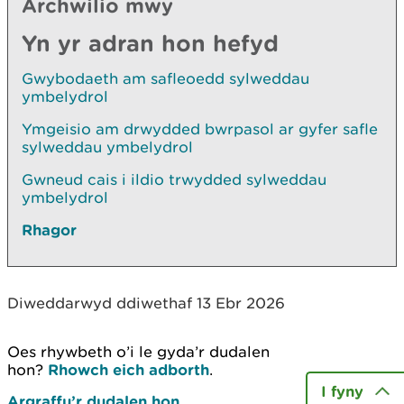
Archwilio mwy
Yn yr adran hon hefyd
Gwybodaeth am safleoedd sylweddau
ymbelydrol
Ymgeisio am drwydded bwrpasol ar gyfer safle
sylweddau ymbelydrol
Gwneud cais i ildio trwydded sylweddau
ymbelydrol
Rhagor
Diweddarwyd ddiwethaf 13 Ebr 2026
Oes rhywbeth o’i le gyda’r dudalen
hon?
Rhowch eich adborth
.
I fyny
Argraffu’r dudalen hon