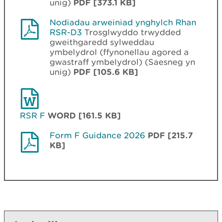
unig)
PDF [373.1 KB]
Nodiadau arweiniad ynghylch Rhan
RSR-D3
Trosglwyddo trwydded
gweithgaredd sylweddau
ymbelydrol (ffynonellau agored a
gwastraff ymbelydrol) (Saesneg yn
unig)
PDF [105.6 KB]
RSR F
WORD [161.5 KB]
Form F Guidance 2026
PDF [215.7
KB]