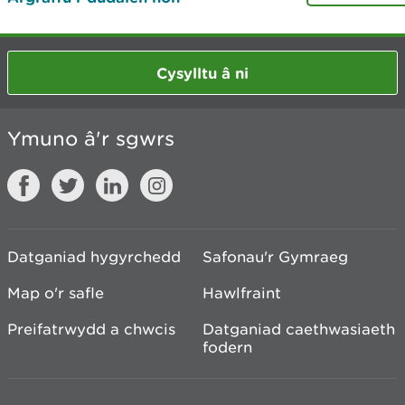
Cysylltu â ni
Ymuno â'r sgwrs
Datganiad hygyrchedd
Safonau'r Gymraeg
Map o'r safle
Hawlfraint
Preifatrwydd a chwcis
Datganiad caethwasiaeth
fodern