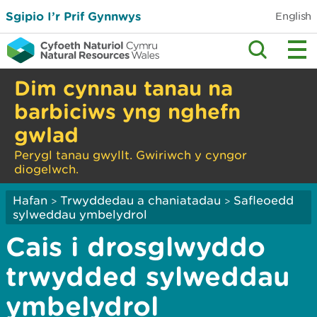
Sgipio I’r Prif Gynnwys
English
Dim cynnau tanau na
barbiciws yng nghefn
gwlad
Perygl tanau gwyllt. Gwiriwch y cyngor
diogelwch.
Hafan
Trwyddedau a chaniatadau
Safleoedd
>
>
sylweddau ymbelydrol
Cais i drosglwyddo
trwydded sylweddau
ymbelydrol