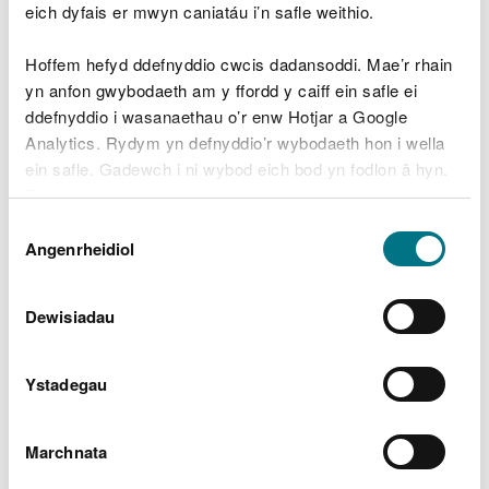
eich dyfais er mwyn caniatáu i’n safle weithio.
Rhif ymholiadau cyffredinol 0300 065 3000
Hoffem hefyd ddefnyddio cwcis dadansoddi. Mae’r rhain
Canolfan Gwasanaethau Cwsmeriaid
yn anfon gwybodaeth am y ffordd y caiff ein safle ei
Cyfoeth Naturiol Cymru
ddefnyddio i wasanaethau o’r enw Hotjar a Google
Adeiladau’r Goron
Analytics. Rydym yn defnyddio’r wybodaeth hon i wella
Parc Cathays
ein safle. Gadewch i ni wybod eich bod yn fodlon â hyn.
Caerdydd
Byddwn yn defnyddio cwci i gadw eich dewis.
CF10 3NQ.
Dewis
Gellir
darllen mwy am ein cwcis
cyn i chi ddewis.
Angenrheidiol
Caniatâd
Dewisiadau
Lawrlwythiadau dogfennau
cysylltiedig
Ystadegau
Cais am drwydded amgylcheddol
Rhan RSR-A
Ynglŷn â chi (Saesneg
yn unig)
PDF [198.0 KB]
Marchnata
Nodiadau arweiniad ynghylch Rhan