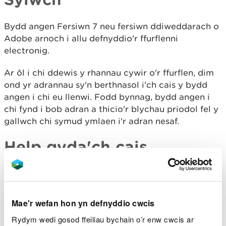
Bydd angen Fersiwn 7 neu fersiwn ddiweddarach o
Adobe arnoch i allu defnyddio'r ffurflenni
electronig.
Ar ôl i chi ddewis y rhannau cywir o'r ffurflen, dim
ond yr adrannau sy'n berthnasol i'ch cais y bydd
angen i chi eu llenwi. Fodd bynnag, bydd angen i
chi fynd i bob adran a thicio'r blychau priodol fel y
gallwch chi symud ymlaen i'r adran nesaf.
Help gyda'ch cais
Os ydych chi'n cael trafferth llenwi'ch ffurflen gais,
cysylltwch â ni trwy:
Mae'r wefan hon yn defnyddio cwcis
e-bost ymholiadau cyffredinol -
Rydym wedi gosod ffeiliau bychain o’r enw cwcis ar
ymholiadau@cyfoethnaturiolcymru.gov.uk