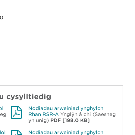
00
 cysylltiedig
ol
Nodiadau arweiniad ynghylch
neg
Rhan RSR-A
Ynglŷn â chi (Saesneg
yn unig)
PDF [198.0 KB]
dol
Nodiadau arweiniad ynghylch