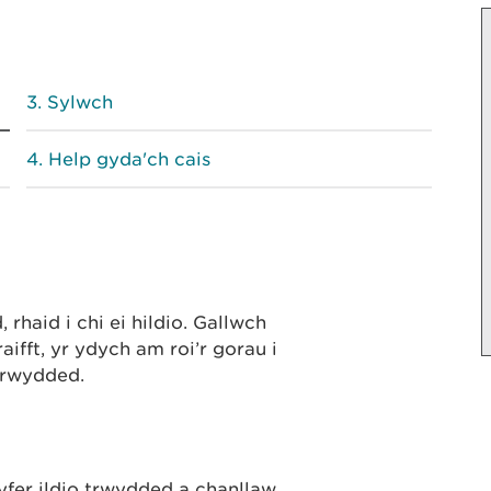
Sylwch
Help gyda'ch cais
haid i chi ei hildio. Gallwch
aifft, yr ydych am roi’r gorau i
drwydded.
gyfer ildio trwydded a chanllaw