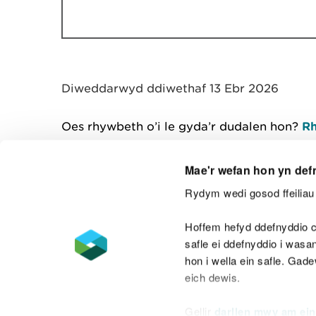
Diweddarwyd ddiwethaf 13 Ebr 2026
Oes rhywbeth o’i le gyda’r dudalen hon?
Rh
Mae'r wefan hon yn def
Rydym wedi gosod ffeiliau 
Cysylltu â ni
Hoffem hefyd ddefnyddio c
safle ei ddefnyddio i was
hon i wella ein safle. Gad
eich dewis.
Datganiad hygyrchedd
Safonau'r Gymr
Gellir
darllen mwy am ein
Datganiad caethwasiaeth fodern