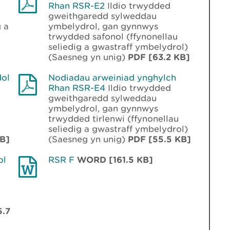
Rhan RSR-E2
Ildio trwydded
gweithgaredd sylweddau
g a
ymbelydrol, gan gynnwys
trwydded safonol (ffynonellau
seliedig a gwastraff ymbelydrol)
(Saesneg yn unig)
PDF [63.2 KB]
dol
Nodiadau arweiniad ynghylch
Rhan RSR-E4
Ildio trwydded
gweithgaredd sylweddau
ymbelydrol, gan gynnwys
trwydded tirlenwi (ffynonellau
seliedig a gwastraff ymbelydrol)
B]
(Saesneg yn unig)
PDF [55.5 KB]
ol
RSR F
WORD [161.5 KB]
5.7