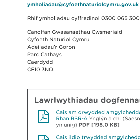
ymholiadau@cyfoethnaturiolcymru.gov.uk
Rhif ymholiadau cyffredinol 0300 065 30
Canolfan Gwasanaethau Cwsmeriaid
Cyfoeth Naturiol Cymru
Adeiladau’r Goron
Parc Cathays
Caerdydd
CF10 3NQ.
Lawrlwythiadau dogfennau
Cais am drwydded amgylchedd
Rhan RSR-A
Ynglŷn â chi (Saes
yn unig)
PDF [198.0 KB]
Cais ildio trwydded amgylched