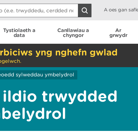
A oes gan saf
Tystiolaeth a
Canllawiau a
Ar
data
chyngor
grwydr
rbiciws yng nghefn gwlad
ogelwch.
eoedd sylweddau ymbelydrol
 ildio trwydded
belydrol