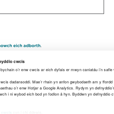
owch eich adborth
.
nyddio cwcis
bychain o’r enw cwcis ar eich dyfais er mwyn caniatáu i’n safle 
Y
wcis dadansoddi. Mae’r rhain yn anfon gwybodaeth am y ffordd y
anaethau o’r enw Hotjar a Google Analytics. Rydym yn defnyddio
ewch i ni wybod eich bod yn fodlon â hyn. Byddwn yn defnyddio 
aeg
Map o'r safle
Hawlfraint
Preifatrwydd a 
 cwcis
cyn i chi ddewis.