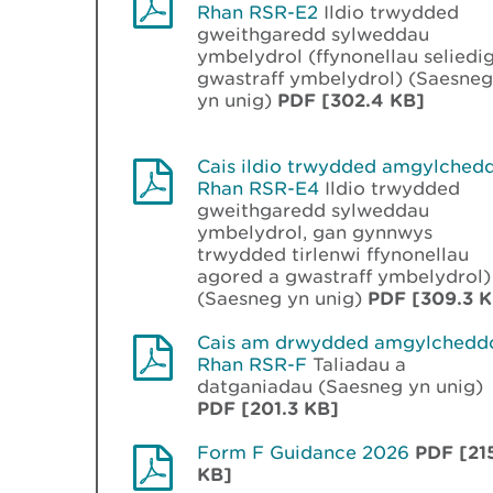
Rhan RSR-E2
Ildio trwydded
gweithgaredd sylweddau
ymbelydrol (ffynonellau seliedi
gwastraff ymbelydrol) (Saesneg
yn unig)
PDF [302.4 KB]
Cais ildio trwydded amgylched
Rhan RSR-E4
Ildio trwydded
gweithgaredd sylweddau
ymbelydrol, gan gynnwys
trwydded tirlenwi ffynonellau
agored a gwastraff ymbelydrol)
(Saesneg yn unig)
PDF [309.3 K
Cais am drwydded amgylchedd
Rhan RSR-F
Taliadau a
datganiadau (Saesneg yn unig)
PDF [201.3 KB]
Form F Guidance 2026
PDF [21
KB]