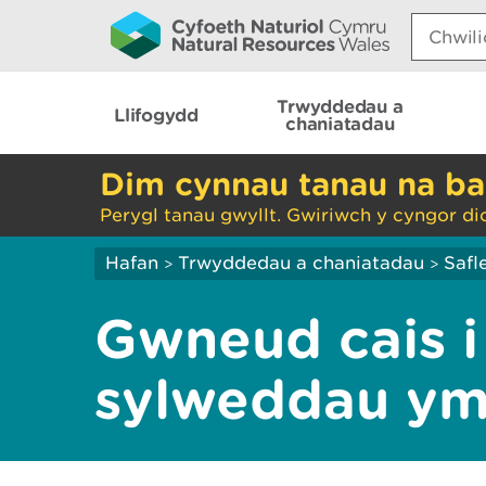
Search:
Trwyddedau a
Llifogydd
chaniatadau
Dim cynnau tanau na ba
Perygl tanau gwyllt. Gwiriwch y cyngor di
Hafan
Trwyddedau a chaniatadau
Safl
>
>
Gwneud cais i
sylweddau ym