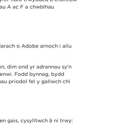
nnau A ac F a chwblhau
arach o Adobe arnoch i allu
len, dim ond yr adrannau sy'n
 llenwi. Fodd bynnag, bydd
hau priodol fel y gallwch chi
len gais, cysylltwch â ni trwy: