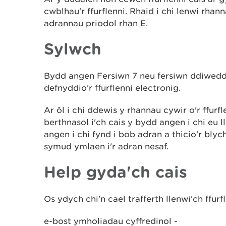
cwblhau'r ffurflenni. Rhaid i chi lenwi rha
adrannau priodol rhan E.
Sylwch
Bydd angen Fersiwn 7 neu fersiwn ddiwedd
defnyddio'r ffurflenni electronig.
Ar ôl i chi ddewis y rhannau cywir o'r ffurf
berthnasol i'ch cais y bydd angen i chi eu
angen i chi fynd i bob adran a thicio'r blyc
symud ymlaen i'r adran nesaf.
Help gyda'ch cais
Os ydych chi'n cael trafferth llenwi'ch ffurf
e-bost ymholiadau cyffredinol -