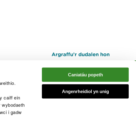
Argraffu’r dudalen hon
I fyny
Caniatáu popeth
weithio.
muno â'r sgwrs
Angenrheidiol yn unig
 caiff ein
’r wybodaeth
cwci i gadw
chwcis