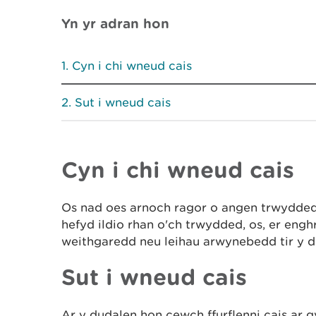
Yn yr adran hon
Cyn i chi wneud cais
Sut i wneud cais
Cyn i chi wneud cais
Os nad oes arnoch ragor o angen trwydded, r
hefyd ildio rhan o'ch trwydded, os, er enghr
weithgaredd neu leihau arwynebedd tir y 
Sut i wneud cais
Ar y dudalen hon cewch ffurflenni cais ar 