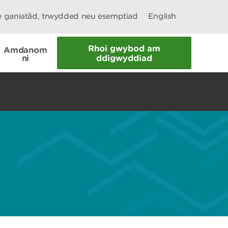
le ganiatâd, trwydded neu esemptiad
English
Rhoi gwybod am
Amdanom
ni
ddigwyddiad