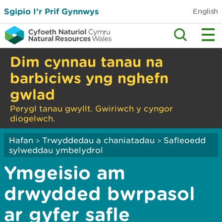
Sgipio I’r Prif Gynnwys
English
Dim cynnau tanau na
barbiciws yng nghefn
gwlad
Perygl tanau gwyllt. Gwiriwch y cyngor
diogelwch.
Hafan
Trwyddedau a chaniatadau
Safleoedd
>
>
sylweddau ymbelydrol
Ymgeisio am
drwydded bwrpasol
ar gyfer safle