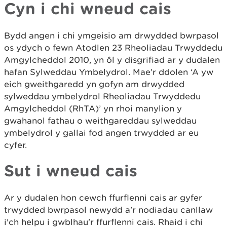
Cyn i chi wneud cais
Bydd angen i chi ymgeisio am drwydded bwrpasol
os ydych o fewn Atodlen 23 Rheoliadau Trwyddedu
Amgylcheddol 2010, yn ôl y disgrifiad ar y dudalen
hafan Sylweddau Ymbelydrol. Mae’r ddolen ‘A yw
eich gweithgaredd yn gofyn am drwydded
sylweddau ymbelydrol Rheoliadau Trwyddedu
Amgylcheddol (RhTA)’ yn rhoi manylion y
gwahanol fathau o weithgareddau sylweddau
ymbelydrol y gallai fod angen trwydded ar eu
cyfer.
Sut i wneud cais
Ar y dudalen hon cewch ffurflenni cais ar gyfer
trwydded bwrpasol newydd a'r nodiadau canllaw
i'ch helpu i gwblhau'r ffurflenni cais. Rhaid i chi