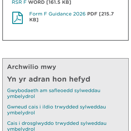
RSR F
WORD [161.5 KB]
Form F Guidance 2026
PDF [215.7
KB]
Archwilio mwy
Yn yr adran hon hefyd
Gwybodaeth am safleoedd sylweddau
ymbelydrol
Gwneud cais i ildio trwydded sylweddau
ymbelydrol
Cais i drosglwyddo trwydded sylweddau
ymbelydrol