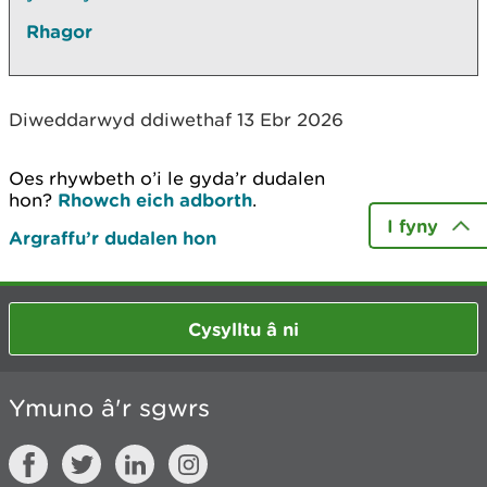
Rhagor
Diweddarwyd ddiwethaf 13 Ebr 2026
Oes rhywbeth o’i le gyda’r dudalen
hon?
Rhowch eich adborth
.
I fyny
Argraffu’r dudalen hon
Cysylltu â ni
Ymuno â'r sgwrs