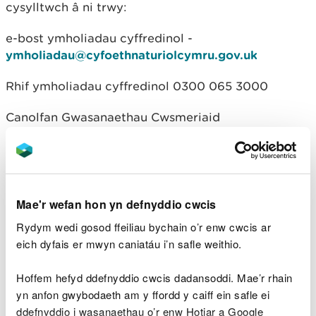
cysylltwch â ni trwy:
e-bost ymholiadau cyffredinol -
ymholiadau@cyfoethnaturiolcymru.gov.uk
Rhif ymholiadau cyffredinol 0300 065 3000
Canolfan Gwasanaethau Cwsmeriaid
Cyfoeth Naturiol Cymru
Adeiladau’r Goron
Parc Cathays
Caerdydd
CF10 3NQ.
Mae'r wefan hon yn defnyddio cwcis
Rydym wedi gosod ffeiliau bychain o’r enw cwcis ar
eich dyfais er mwyn caniatáu i’n safle weithio.
Lawrlwythiadau dogfennau
Hoffem hefyd ddefnyddio cwcis dadansoddi. Mae’r rhain
cysylltiedig
yn anfon gwybodaeth am y ffordd y caiff ein safle ei
ddefnyddio i wasanaethau o’r enw Hotjar a Google