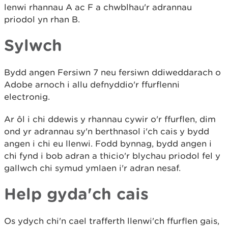
lenwi rhannau A ac F a chwblhau'r adrannau
priodol yn rhan B.
Sylwch
Bydd angen Fersiwn 7 neu fersiwn ddiweddarach o
Adobe arnoch i allu defnyddio'r ffurflenni
electronig.
Ar ôl i chi ddewis y rhannau cywir o'r ffurflen, dim
ond yr adrannau sy'n berthnasol i'ch cais y bydd
angen i chi eu llenwi. Fodd bynnag, bydd angen i
chi fynd i bob adran a thicio'r blychau priodol fel y
gallwch chi symud ymlaen i'r adran nesaf.
Help gyda'ch cais
Os ydych chi'n cael trafferth llenwi'ch ffurflen gais,