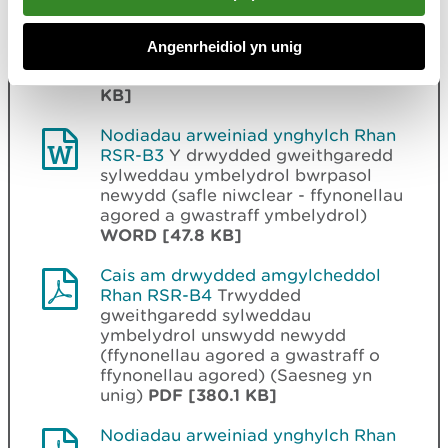
gweithgaredd sylweddau
ymbelydrol bwrpasol newydd (safle
Angenrheidiol yn unig
niwclear - ffynonellau agored a
gwastraff ymbelydrol)
WORD [93.0
KB]
Nodiadau arweiniad ynghylch Rhan
RSR-B3
Y drwydded gweithgaredd
sylweddau ymbelydrol bwrpasol
newydd (safle niwclear - ffynonellau
agored a gwastraff ymbelydrol)
WORD [47.8 KB]
Cais am drwydded amgylcheddol
Rhan RSR-B4
Trwydded
gweithgaredd sylweddau
ymbelydrol unswydd newydd
(ffynonellau agored a gwastraff o
ffynonellau agored) (Saesneg yn
unig)
PDF [380.1 KB]
Nodiadau arweiniad ynghylch Rhan