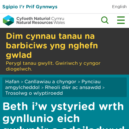
Sgipio I’r Prif Gynnwys
English
Dim cynnau tanau na
barbiciws yng nghefn
gwlad
Perygl tanau gwyllt. Gwiriwch y cyngor
diogelwch.
Hafan
Canllawiau a chyngor
Pynciau
>
>
amgylcheddol
Rheoli dŵr ac ansawdd
>
>
Trosolwg o wlyptiroedd
Beth i’w ystyried wrth
gynllunio eich