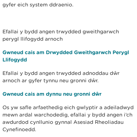
gyfer eich system ddraenio.
Efallai y bydd angen trwydded gweithgarwch
perygl llifogydd arnoch
Gwneud cais am Drwydded Gweithgarwch Perygl
Llifogydd
Efallai y bydd angen trwydded adnoddau dŵr
arnoch ar gyfer tynnu neu gronni dŵr.
Gwneud cais am dynnu neu gronni dŵr
Os yw safle arfaethedig eich gwlyptir a adeiladwyd
mewn ardal warchodedig, efallai y bydd angen i’ch
awdurdod cynllunio gynnal Asesiad Rheoliadau
Cynefinoedd.