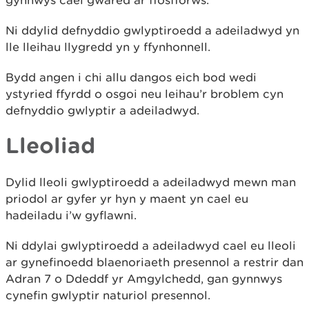
gynnwys cael gwared ar ffosfforws.
Ni ddylid defnyddio gwlyptiroedd a adeiladwyd yn
lle lleihau llygredd yn y ffynhonnell.
Bydd angen i chi allu dangos eich bod wedi
ystyried ffyrdd o osgoi neu leihau’r broblem cyn
defnyddio gwlyptir a adeiladwyd.
Lleoliad
Dylid lleoli gwlyptiroedd a adeiladwyd mewn man
priodol ar gyfer yr hyn y maent yn cael eu
hadeiladu i’w gyflawni.
Ni ddylai gwlyptiroedd a adeiladwyd cael eu lleoli
ar gynefinoedd blaenoriaeth presennol a restrir dan
Adran 7 o Ddeddf yr Amgylchedd, gan gynnwys
cynefin gwlyptir naturiol presennol.