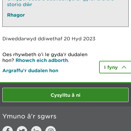
storio dŵr
Rhagor
Diweddarwyd ddiwethaf 20 Hyd 2023
Oes rhywbeth o’i le gyda’r dudalen
hon?
Rhowch eich adborth
.
I fyny
Argraffu’r dudalen hon
Cysylltu â ni
Ymuno â'r sgwrs