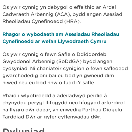
Os yw’r cynnig yn debygol o effeithio ar Ardal
Cadwraeth Arbennig (ACA), bydd angen Asesiad
Rheoliadau Cynefinoedd (HRA).
Rhagor o wybodaeth am Asesiadau Rheoliadau
Cynefinoedd ar wefan Llywodraeth Cymru
Os yw’r cynnig o fewn Safle o Ddiddordeb
Gwyddonol Arbennig (SoDdGA) bydd angen
cydsyniad. Ni chaniateir cynigion o fewn safleoedd
gwarchodedig oni bai eu bod yn gwneud dim
niwed neu eu bod nhw o fudd i’r safle.
Rhaid i wlyptiroedd a adeiladwyd peidio â
chynyddu perygl llifogydd neu lifogydd arfordirol
na llygru dŵr daear, yn enwedig Parthau Diogelu
Tarddiad Dŵr ar gyfer cyflenwadau dŵr.
Dyluniad