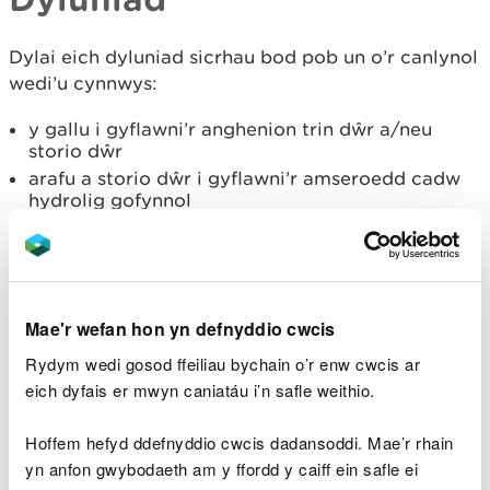
Dylai eich dyluniad sicrhau bod pob un o’r canlynol
wedi’u cynnwys:
y gallu i gyflawni’r anghenion trin dŵr a/neu
storio dŵr
arafu a storio dŵr i gyflawni’r amseroedd cadw
hydrolig gofynnol
maint
effeithiau tymhorol
rhaid osgoi’r perygl o unrhyw ollyngiadau posibl
i’r ddaear o’r tu mewn i’r gwlyptir, neu yn ystod y
gwaith o’i adeiladu
Mae'r wefan hon yn defnyddio cwcis
anghenion cynnal a chadw
Rydym wedi gosod ffeiliau bychain o’r enw cwcis ar
creu cynefinoedd
eich dyfais er mwyn caniatáu i’n safle weithio.
gofynion deddfwriaeth neu ganiatadau eraill.
Hoffem hefyd ddefnyddio cwcis dadansoddi. Mae’r rhain
Dylid bodloni safonau cynllunio priodol ac
yn anfon gwybodaeth am y ffordd y caiff ein safle ei
argymhellir defnyddio ymgynghorydd achrededig.