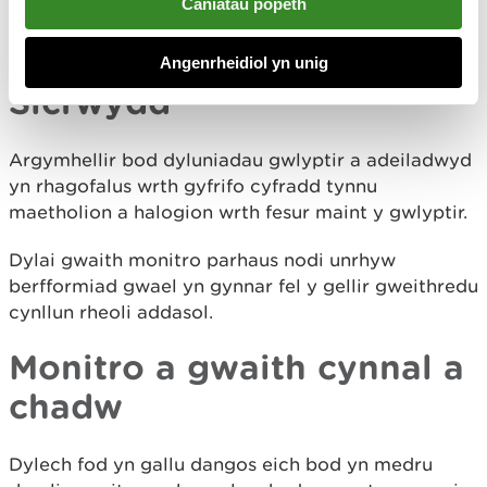
Caniatáu popeth
cyfnodau adeiladu, cynnal a chadw a datgomisiynu
a sut y caiff ei reoli.
Angenrheidiol yn unig
Sicrwydd
Argymhellir bod dyluniadau gwlyptir a adeiladwyd
yn rhagofalus wrth gyfrifo cyfradd tynnu
maetholion a halogion wrth fesur maint y gwlyptir.
Dylai gwaith monitro parhaus nodi unrhyw
berfformiad gwael yn gynnar fel y gellir gweithredu
cynllun rheoli addasol.
Monitro a gwaith cynnal a
chadw
Dylech fod yn gallu dangos eich bod yn medru