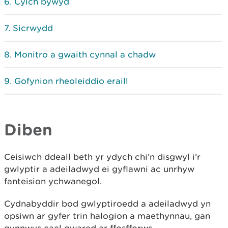
Cylch bywyd
Sicrwydd
Monitro a gwaith cynnal a chadw
Gofynion rheoleiddio eraill
Diben
Ceisiwch ddeall beth yr ydych chi’n disgwyl i’r
gwlyptir a adeiladwyd ei gyflawni ac unrhyw
fanteision ychwanegol.
Cydnabyddir bod gwlyptiroedd a adeiladwyd yn
opsiwn ar gyfer trin halogion a maethynnau, gan