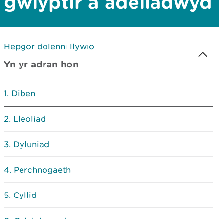
gwlyptir a adeiladwyd
Hepgor dolenni llywio
Yn yr adran hon
Diben
Lleoliad
Dyluniad
Perchnogaeth
Cyllid