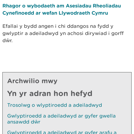
Rhagor o wybodaeth am Asesiadau Rheoliadau
Cynefinoedd ar wefan Llywodraeth Cymru
Efallai y bydd angen i chi ddangos na fydd y
gwlyptir a adeiladwyd yn achosi dirywiad i gorff
dŵr.
Archwilio mwy
Yn yr adran hon hefyd
Trosolwg o wlyptiroedd a adeiladwyd
Gwlyptiroedd a adeiladwyd ar gyfer gwella
ansawdd dŵr
Gwlyptiroedd a adeiladwyd ar gyfer arafu a