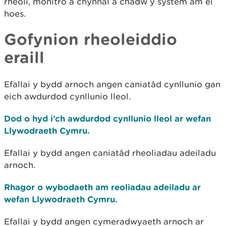
rheoli, monitro a chynnal a chadw y system am ei
hoes.
Gofynion rheoleiddio
eraill
Efallai y bydd arnoch angen caniatâd cynllunio gan
eich awdurdod cynllunio lleol.
Dod o hyd i’ch awdurdod cynllunio lleol ar wefan
Llywodraeth Cymru.
Efallai y bydd angen caniatâd rheoliadau adeiladu
arnoch.
Rhagor o wybodaeth am reoliadau adeiladu ar
wefan Llywodraeth Cymru.
Efallai y bydd angen cymeradwyaeth arnoch ar