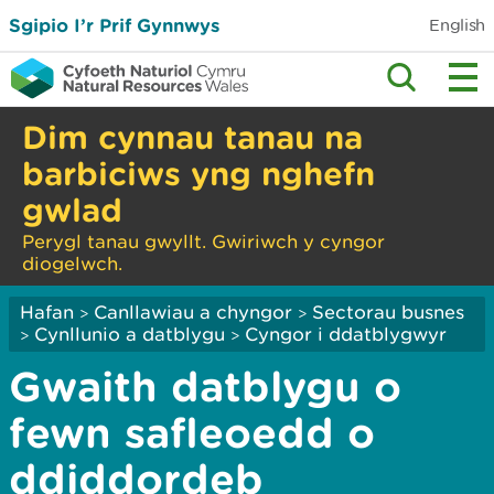
Sgipio I’r Prif Gynnwys
English
Dim cynnau tanau na
barbiciws yng nghefn
gwlad
Perygl tanau gwyllt. Gwiriwch y cyngor
diogelwch.
Hafan
Canllawiau a chyngor
Sectorau busnes
>
>
Cynllunio a datblygu
Cyngor i ddatblygwyr
>
>
Gwaith datblygu o
fewn safleoedd o
ddiddordeb