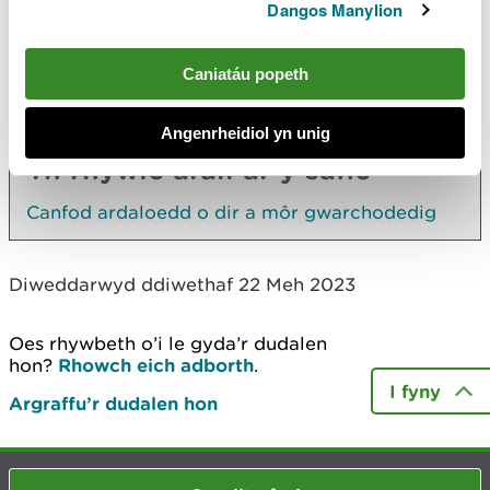
Dangos Manylion
Dull o gymhwyso a chyfrifo ffioedd ar gyfer
prosiectau seilwaith arwyddocaol
Caniatáu popeth
Rhagor
Angenrheidiol yn unig
Yn rhywle arall ar y safle
Canfod ardaloedd o dir a môr gwarchodedig
Diweddarwyd ddiwethaf 22 Meh 2023
Oes rhywbeth o’i le gyda’r dudalen
hon?
Rhowch eich adborth
.
I fyny
Argraffu’r dudalen hon