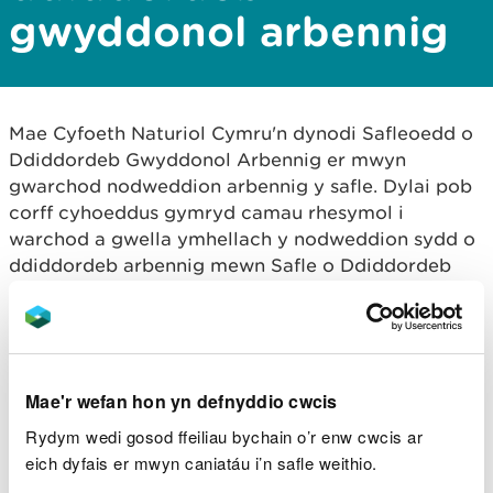
gwyddonol arbennig
Mae Cyfoeth Naturiol Cymru'n dynodi Safleoedd o
Ddiddordeb Gwyddonol Arbennig er mwyn
gwarchod nodweddion arbennig y safle. Dylai pob
corff cyhoeddus gymryd camau rhesymol i
warchod a gwella ymhellach y nodweddion sydd o
ddiddordeb arbennig mewn Safle o Ddiddordeb
Gwyddonol Arbennig wrth arfer ei swyddogaethau.
Mae hyn yn berthnasol i awdurdodau cynllunio pan
fyddant yn paratoi cynlluniau datblygu, a phan
fyddant yn gwneud penderfyniad ynghylch
ceisiadau cynllunio.
Mae'r wefan hon yn defnyddio cwcis
Rydym wedi gosod ffeiliau bychain o’r enw cwcis ar
Os ydych yn berchen neu'n rheoli tir mewn Safle o
eich dyfais er mwyn caniatáu i’n safle weithio.
Ddiddordeb Gwyddonol Arbennig, rhaid i chi roi