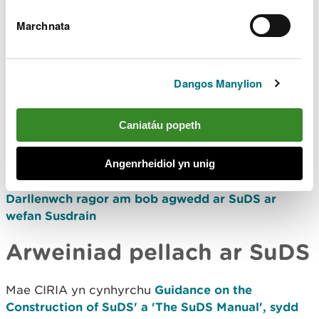
Marchnata
Mae Susdrain yn wefan annibynnol ar gyfer y rhai
sy'n ymwneud â darparu draeniad cynaliadwy.
Mae'n rhoi arweiniad, gwybodaeth ac astudiaethau
Dangos Manylion
achos i helpu gyda chynllunio, dylunio,
cymeradwyo, adeiladu a chynnal SuDS.
Caniatáu popeth
Mae cefnogaeth ar gael i reolwyr perygl llifogydd,
peirianwyr, cynllunwyr, dylunwyr, penseiri tirwedd a
Angenrheidiol yn unig
datblygwyr.
Darllenwch ragor am bob agwedd ar SuDS ar
wefan Susdrain
Arweiniad pellach ar SuDS
Mae CIRIA yn cynhyrchu
Guidance on the
Construction of SuDS' a 'The SuDS Manual', sydd