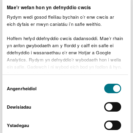
Mae'r wefan hon yn defnyddio cwcis
Mae SABau yn cynnig gwasanaeth cyn ymgeisio
(codir tâl am hwn) i drafod gofynion y safle unigol
Rydym wedi gosod ffeiliau bychain o’r enw cwcis ar
a chynghori ar gyflwyno cais.
eich dyfais er mwyn caniatáu i’n safle weithio.
Dylid cyflwyno ceisiadau i'r SAB i'w dilysu a'u
cyflwyno ynghyd â:
Hoffem hefyd ddefnyddio cwcis dadansoddi. Mae’r rhain
yn anfon gwybodaeth am y ffordd y caiff ein safle ei
chynllun yn nodi'r ardal adeiladu a maint y
ddefnyddio i wasanaethau o’r enw Hotjar a Google
system ddraenio
Analytics. Rydym yn defnyddio’r wybodaeth hon i wella
gwybodaeth am sut y bydd y gwaith adeiladu yn
ein safle. Gadewch i ni wybod eich bod yn fodlon â hyn.
cydymffurfio â Safonau SuDS
Byddwn yn defnyddio cwci i gadw eich dewis.
gwybodaeth y gofynnir amdani yn rhestr wirio'r
ffurflen gais
Dewis
Gellir
darllen mwy am ein cwcis
cyn i chi ddewis.
Angenrheidiol
Caniatâd
y ffi ymgeisio briodol
Bydd SAB yn ymateb o fewn 7 wythnos neu 12
Dewisiadau
wythnos os oes angen Asesiad Effaith
Amgylcheddol.
Ystadegau
Susdrain