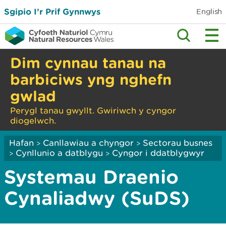
Sgipio I’r Prif Gynnwys
English
Dim cynnau tanau na
barbiciws yng nghefn
gwlad
Perygl tanau gwyllt. Gwiriwch y cyngor
diogelwch.
Hafan
Canllawiau a chyngor
Sectorau busnes
>
>
Cynllunio a datblygu
Cyngor i ddatblygwyr
>
>
Systemau Draenio
Cynaliadwy (SuDS)