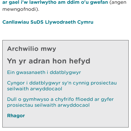
ar gael i'w lawrlwytho am ddim o'u gwefan
(angen
mewngofnodi).
Canllawiau SuDS Llywodraeth Cymru
Archwilio mwy
Yn yr adran hon hefyd
Ein gwasanaeth i ddatblygwyr
Cyngor i ddatblygwyr sy'n cynnig prosiectau
seilwaith arwyddocaol
Dull o gymhwyso a chyfrifo ffioedd ar gyfer
prosiectau seilwaith arwyddocaol
Rhagor