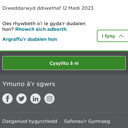
Diweddarwyd ddiwethaf 12 Medi 2023
Oes rhywbeth o’i le gyda’r dudalen
hon?
Rhowch eich adborth
.
I fyny
Argraffu’r dudalen hon
Cysylltu â ni
Ymuno â'r sgwrs
Datganiad hygyrchedd
Safonau'r Gymraeg