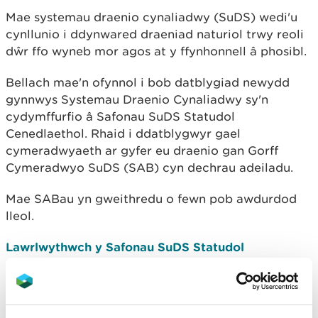
Mae systemau draenio cynaliadwy (SuDS) wedi'u
cynllunio i ddynwared draeniad naturiol trwy reoli
dŵr ffo wyneb mor agos at y ffynhonnell â phosibl.
Bellach mae'n ofynnol i bob datblygiad newydd
gynnwys Systemau Draenio Cynaliadwy sy'n
cydymffurfio â Safonau SuDS Statudol
Cenedlaethol. Rhaid i ddatblygwyr gael
cymeradwyaeth ar gyfer eu draenio gan Gorff
Cymeradwyo SuDS (SAB) cyn dechrau adeiladu.
Mae SABau yn gweithredu o fewn pob awdurdod
lleol.
Lawrlwythwch y Safonau SuDS Statudol
Cenedlaethol o wefan Llywodraeth Cymru
Cymeradwyaeth SAB