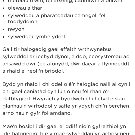
metelau trwm, fel arsenig, cadmiwm a phlwm
olewau a thar
sylweddau a pharatoadau cemegol, fel
toddyddion
nwyon
sylweddau ymbelydrol
Gall tir halogedig gael effaith wrthwynebus
sylweddol ar iechyd dynol, eiddo, ecosystemau ac
ansawdd dŵr (ee afonydd, dŵr daear a llynnoedd)
a rhaid ei reoli'n briodol.
Bydd yn rhaid i chi ddelio â'r halogiad naill ai cyn i
chi gael caniatâd cynllunio neu fel rhan o'r
datblygiad. Hwyrach y byddwch chi hefyd eisiau
glanhau'n wirfoddol y safle yr ydych chi'n berchen
arno neu'n gyfrifol amdano.
Mae'n bosibl i dir gael ei ddiffinio'n gyfreithiol yn
'dir halogedig' ble y mae sylweddau yn achosi neu