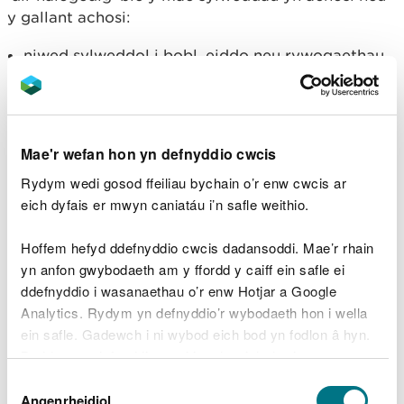
y gallant achosi:
niwed sylweddol i bobl, eiddo neu rywogaethau
a warchodir
llygredd sylweddol i ddŵr wyneb (er enghraifft
llynnoedd ac afonydd) neu ddŵr daear
niwed i bobl o ganlyniad i ymbelydredd
Mae'r wefan hon yn defnyddio cwcis
Am ragor o wybodaeth am dir sydd wedi'i
Rydym wedi gosod ffeiliau bychain o’r enw cwcis ar
ddiffinio'n gyfreithiol fel 'tir halogedig' ewch i
eich dyfais er mwyn caniatáu i’n safle weithio.
Gov.UK
a
gwefan Llywodraeth Cymru
Hoffem hefyd ddefnyddio cwcis dadansoddi. Mae’r rhain
Canllaw ar ddatblygu tir
yn anfon gwybodaeth am y ffordd y caiff ein safle ei
wedi'i effeithio gan
ddefnyddio i wasanaethau o’r enw Hotjar a Google
Analytics. Rydym yn defnyddio’r wybodaeth hon i wella
halogiad
ein safle. Gadewch i ni wybod eich bod yn fodlon â hyn.
Byddwn yn defnyddio cwci i gadw eich dewis.
Os ydych chi'n datblygu neu'n ceisio adfer safle yn
Dewis
wirfoddol a allai fod wedi'i halogi dylech fod yn
Gellir
darllen mwy am ein cwcis
cyn i chi ddewis.
Angenrheidiol
Caniatâd