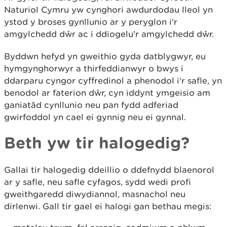
Naturiol Cymru yw cynghori awdurdodau lleol yn
ystod y broses gynllunio ar y peryglon i'r
amgylchedd dŵr ac i ddiogelu'r amgylchedd dŵr.
Byddwn hefyd yn gweithio gyda datblygwyr, eu
hymgynghorwyr a thirfeddianwyr o bwys i
ddarparu cyngor cyffredinol a phenodol i'r safle, yn
benodol ar faterion dŵr, cyn iddynt ymgeisio am
ganiatâd cynllunio neu pan fydd adferiad
gwirfoddol yn cael ei gynnig neu ei gynnal.
Beth yw tir halogedig?
Gallai tir halogedig ddeillio o ddefnydd blaenorol
ar y safle, neu safle cyfagos, sydd wedi profi
gweithgaredd diwydiannol, masnachol neu
dirlenwi. Gall tir gael ei halogi gan bethau megis: