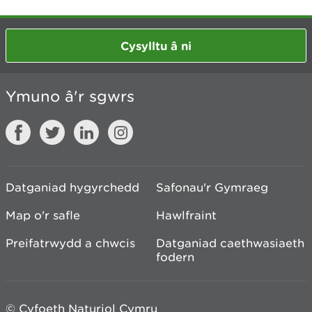
Cysylltu â ni
Ymuno â'r sgwrs
Datganiad hygyrchedd
Safonau'r Gymraeg
Map o'r safle
Hawlfraint
Preifatrwydd a chwcis
Datganiad caethwasiaeth
fodern
© Cyfoeth Naturiol Cymru