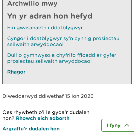
Archwilio mwy
Yn yr adran hon hefyd
Ein gwasanaeth i ddatblygwyr
Cyngor i ddatblygwyr sy'n cynnig prosiectau
seilwaith arwyddocaol
Dull o gymhwyso a chyfrifo ffioedd ar gyfer
prosiectau seilwaith arwyddocaol
Rhagor
Diweddarwyd ddiwethaf 15 Ion 2026
Oes rhywbeth o’i le gyda’r dudalen
hon?
Rhowch eich adborth
.
I fyny
Argraffu’r dudalen hon