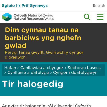
Sgipio I’r Prif Gynnwys
English
Dim cynnau tanau na
barbiciws yng nghefn
gwlad
Perygl tanau gwyllt. Gwiriwch y cyngor
diogelwch.
Hafan
Canllawiau a chyngor
Sectorau busnes
>
>
Cynllunio a datblygu
Cyngor i ddatblygwyr
>
>
Tir halogedig
Ar gyfer tir halogedig, rôl allweddol Cyfoeth