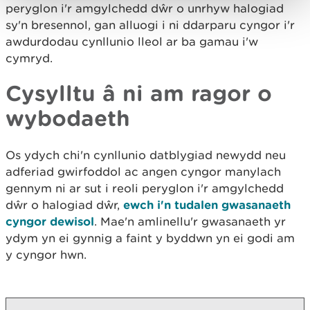
peryglon i'r amgylchedd dŵr o unrhyw halogiad
sy'n bresennol, gan alluogi i ni ddarparu cyngor i'r
awdurdodau cynllunio lleol ar ba gamau i'w
cymryd.
Cysylltu â ni am ragor o
wybodaeth
Os ydych chi'n cynllunio datblygiad newydd neu
adferiad gwirfoddol ac angen cyngor manylach
gennym ni ar sut i reoli peryglon i'r amgylchedd
dŵr o halogiad dŵr,
ewch i'n tudalen gwasanaeth
cyngor dewisol
. Mae'n amlinellu'r gwasanaeth yr
ydym yn ei gynnig a faint y byddwn yn ei godi am
y cyngor hwn.