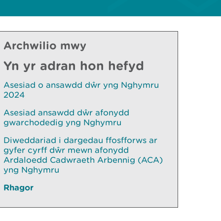
Archwilio mwy
Yn yr adran hon hefyd
Asesiad o ansawdd dŵr yng Nghymru
2024
Asesiad ansawdd dŵr afonydd
gwarchodedig yng Nghymru
Diweddariad i dargedau ffosfforws ar
gyfer cyrff dŵr mewn afonydd
Ardaloedd Cadwraeth Arbennig (ACA)
yng Nghymru
Rhagor