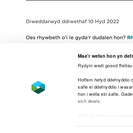
Diweddarwyd ddiwethaf 10 Hyd 2022
Oes rhywbeth o’i le gyda’r dudalen hon?
Rh
Mae'r wefan hon yn def
Rydym wedi gosod ffeiliau 
Cysylltu â ni
Hoffem hefyd ddefnyddio c
safle ei ddefnyddio i was
hon i wella ein safle. Gad
eich dewis.
Datganiad hygyrchedd
Safonau'r Gymr
Gellir
darllen mwy am ein
Datganiad caethwasiaeth fodern