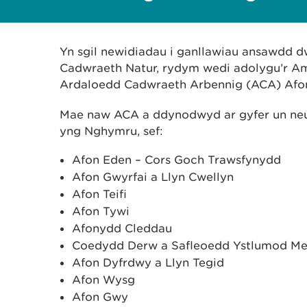
Yn sgil newidiadau i ganllawiau ansawdd 
Cadwraeth Natur, rydym wedi adolygu’r A
Ardaloedd Cadwraeth Arbennig (ACA) Afo
Mae naw ACA a ddynodwyd ar gyfer un ne
yng Nghymru, sef:
Afon Eden – Cors Goch Trawsfynydd
Afon Gwyrfai a Llyn Cwellyn
Afon Teifi
Afon Tywi
Afonydd Cleddau
Coedydd Derw a Safleoedd Ystlumod Mei
Afon Dyfrdwy a Llyn Tegid
Afon Wysg
Afon Gwy