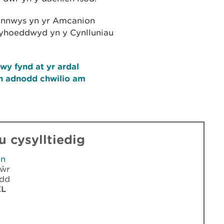
ynnwys yn yr Amcanion
cyhoeddwyd yn y Cynlluniau
wy fynd at yr ardal
in adnodd chwilio am
 cysylltiedig
in
dŵr
edd
EL