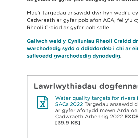
Mae'r targedau ansawdd dŵr hyn wedi'u c
Cadwraeth ar gyfer pob afon ACA, fel y'u 
Rheoli Craidd ar gyfer pob safle.
Gallwch weld y Cynlluniau Rheoli Craidd dr
warchodedig sydd o ddiddordeb i chi ar e
safleoedd gwarchodedig dynodedig
.
Lawrlwythiadau dogfennau
Water quality targets for rivers 
SACs 2022
Targedau ansawdd 
ar gyfer afonydd mewn Ardalo
Cadwraeth Arbennig 2022
EXC
[39.9 KB]