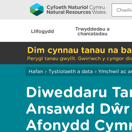
Search:
Trwyddedau a
Llifogydd
chaniatadau
Dim cynnau tanau na ba
Perygl tanau gwyllt. Gwiriwch y cyngor di
Hafan
Tystiolaeth a data
Ymchwil ac a
>
>
Diweddaru Ta
Ansawdd Dŵr 
Afonydd Cym