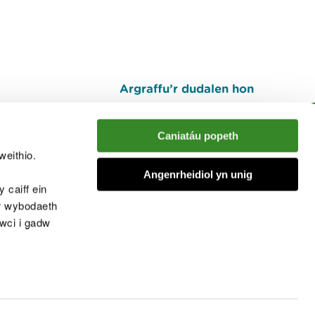
Argraffu’r dudalen hon
I fyny
Caniatáu popeth
weithio.
muno â'r sgwrs
Angenrheidiol yn unig
 caiff ein
’r wybodaeth
cwci i gadw
chwcis