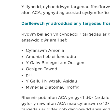
Y llynedd, cyhoeddwyd targedau ffosfforws
afon ACA, ynghyd ag asesiad cydymffurfio 
Darllenwch yr adroddiad ar y targedau ffos
Rydym bellach yn cyhoeddi'r targedau ar 
ansawdd dŵr arall sef:
Cyfanswm Amonia
Amonia heb ei Ïoneiddio
Y Galw Biolegol am Ocsigen
Ocsigen Tawdd
pH
Y Gallu i Niwtralu Asidau
Mynegai Diatomau Troffig
Rhennir pob afon ACA yn gyrff dŵr (ardalo
gyfer y naw afon ACA mae cyfanswm o 127 o
targedau ar gyfer pob dangosydd ansawdd 