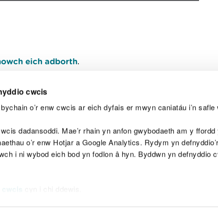
owch eich adborth
.
nyddio cwcis
bychain o’r enw cwcis ar eich dyfais er mwyn caniatáu i’n safle 
Y
wcis dadansoddi. Mae’r rhain yn anfon gwybodaeth am y ffordd y
anaethau o’r enw Hotjar a Google Analytics. Rydym yn defnyddio
ewch i ni wybod eich bod yn fodlon â hyn. Byddwn yn defnyddio 
aeg
Map o'r safle
Hawlfraint
Preifatrwydd a 
 cwcis
cyn i chi ddewis.