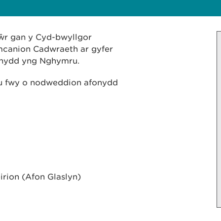
dŵr gan y Cyd-bwyllgor
mcanion Cadwraeth ar gyfer
nydd yng Nghymru.
u fwy o nodweddion afonydd
rion (Afon Glaslyn)