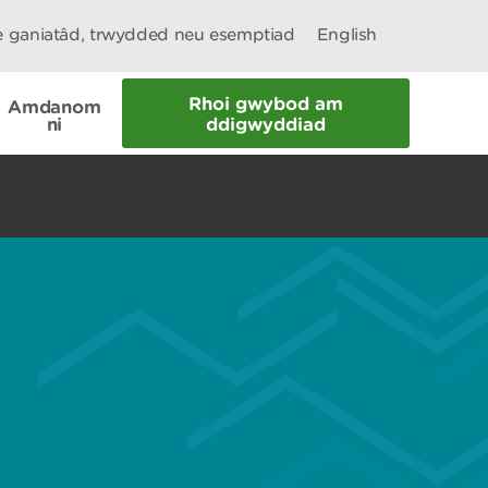
le ganiatâd, trwydded neu esemptiad
English
Rhoi gwybod am
Amdanom
ni
ddigwyddiad