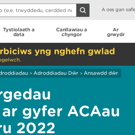
A oes gan saf
Tystiolaeth a
Canllawiau a
Ar
data
chyngor
grwydr
rbiciws yng nghefn gwlad
ogelwch.
droddiadau
Adroddiadau Dŵr
Ansawdd dŵr
>
>
rgedau
ar gyfer ACAau
ru 2022