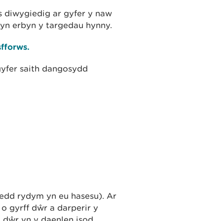
 diwygiedig ar gyfer y naw
yn erbyn y targedau hynny.
fforws.
gyfer saith dangosydd
edd rydym yn eu hasesu). Ar
 gyrff dŵr a darperir y
dŵr yn y daenlen isod.