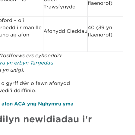
flaenorol)
Trawsfynydd
ford – o'i
roedd i'r man lle
40 (39 yn
Afonydd Cleddau
uno ag afon
flaenorol)
ffosfforws ers cyhoeddi'r
u yn erbyn Targedau
 yn unig).
 o gyrff dŵr o fewn afonydd
di'i ddiffinio.
pob afon ACA yng Nghymru yma
dilyn newidiadau i'r