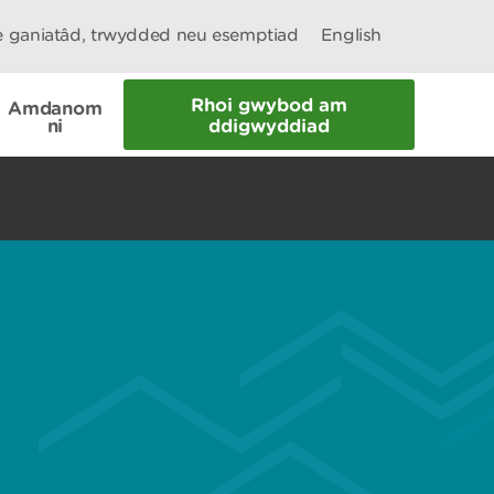
le ganiatâd, trwydded neu esemptiad
English
Rhoi gwybod am
Amdanom
ni
ddigwyddiad