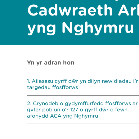
Cadwraeth Ar
yng Nghymru
Yn yr adran hon
Ailasesu cyrff dŵr yn dilyn newidiadau i'r
targedau ffosfforws
Crynodeb o gydymffurfedd ffosfforws ar
gyfer pob un o'r 127 o gyrff dŵr o fewn
afonydd ACA yng Nghymru