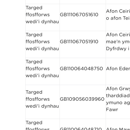
Targed
Afon Ceiri
ffosfforws
GB111067051610
o afon Te
wedi'i dynhau
Targed
Afon Ceiri
ffosfforws
GB111067051910
mae’n ym
wedi'i dynhau
Dyfrdwy i 
Targed
ffosfforws
GB110064048750
Afon Eden
wedi'i dynhau
Afon Grwy
Targed
tharddiad 
ffosfforws
GB109056039960
ymuno ag
wedi'i dynhau
Fawr
Targed
ffosfforws
GB110064048710
Afon Maw