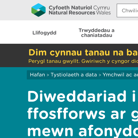
Search:
Trwyddedau a
Llifogydd
chaniatadau
Dim cynnau tanau na ba
Perygl tanau gwyllt. Gwiriwch y cyngor di
Hafan
Tystiolaeth a data
Ymchwil ac a
>
>
Diweddariad 
ffosfforws ar 
mewn afonyd