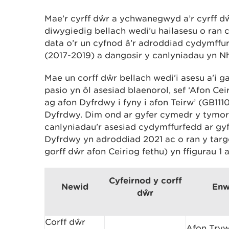
Mae’r cyrff dŵr a ychwanegwyd a’r cyrff d
diwygiedig bellach wedi’u hailasesu o ran
data o’r un cyfnod â’r adroddiad cydymffur
(2017-2019) a dangosir y canlyniadau yn Nh
Mae un corff dŵr bellach wedi'i asesu a'i 
pasio yn ôl asesiad blaenorol, sef ‘Afon Ce
ag afon Dyfrdwy i fyny i afon Teirw’ (GB1
Dyfrdwy. Dim ond ar gyfer cymedr y tymor
canlyniadau'r asesiad cydymffurfedd ar gy
Dyfrdwy yn adroddiad 2021 ac o ran y targ
gorff dŵr afon Ceiriog fethu) yn ffigurau 1 a
Cyfeirnod y corff
Newid
Enw
dŵr
Corff dŵr
Afon Tryw