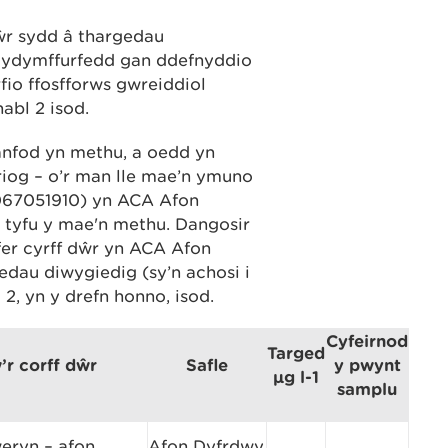
ŵr sydd â thargedau
 cydymffurfedd gan ddefnyddio
fio ffosfforws gwreiddiol
abl 2 isod.
ganfod yn methu, a oedd yn
iriog – o’r man lle mae’n ymuno
11067051910) yn ACA Afon
 tyfu y mae'n methu. Dangosir
fer cyrff dŵr yn ACA Afon
edau diwygiedig (sy’n achosi i
 2, yn y drefn honno, isod.
Cyfeirnod
Targed
’r corff dŵr
Safle
y pwynt
µg l-1
samplu
eryn – afon
Afon Dyfrdwy