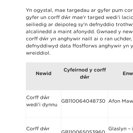
Yn ogystal, mae targedau ar gyfer pum cor
gyfer un corff dŵr mae'r targed wedi'i laci
seiliedig ar deipoleg sy'n defnyddio trothw
alcalinedd a maint afonydd. Gwnaed y ne
corff dŵr yn anghywir naill ai o ran uchder,
defnyddiwyd data ffosfforws anghywir yn 
wreiddiol.
Cyfeirnod y corff
Newid
Enw’
dŵr
Corff dŵr
GB110064048730
Afon Maw
wedi'i dynnu
Corff dŵr
Glaslyn – 
GB110065053960