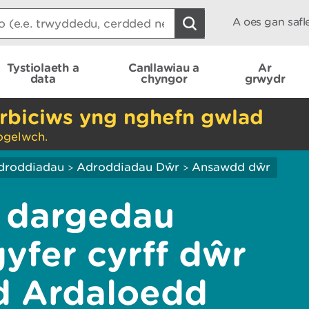
A oes gan saf
Tystiolaeth a
Canllawiau a
Ar
data
chyngor
grwydr
rbiciws yng nghefn gwlad
ogelwch.
droddiadau
Adroddiadau Dŵr
Ansawdd dŵr
>
>
i dargedau
gyfer cyrff dŵr
d Ardaloedd