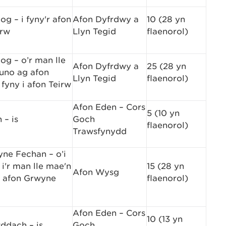
og – i fyny'r afon
Afon Dyfrdwy a
10 (28 yn
irw
Llyn Tegid
flaenorol)
og – o’r man lle
Afon Dyfrdwy a
25 (28 yn
uno ag afon
Llyn Tegid
flaenorol)
fyny i afon Teirw
Afon Eden – Cors
5 (10 yn
 – is
Goch
flaenorol)
Trawsfynydd
ne Fechan – o’i
i'r man lle mae'n
15 (28 yn
Afon Wysg
 afon Grwyne
flaenorol)
Afon Eden – Cors
10 (13 yn
ddach – is
Goch