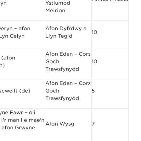
wyn
Ystlumod
Meirion
eryn – afon
Afon Dyfrdwy a
10
Lyn Celyn
Llyn Tegid
Afon Eden – Cors
 (afon
Goch
10
h)
Trawsfynydd
Afon Eden – Cors
cwellt (de)
Goch
5
Trawsfynydd
ne Fawr – o'i
i'r man lle mae'n
Afon Wysg
7
 afon Grwyne