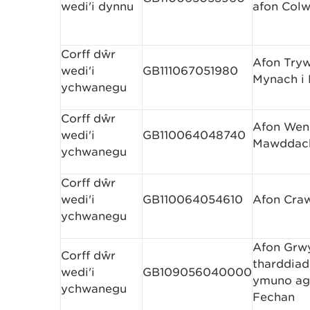
wedi'i dynnu
afon Col
Corff dŵr
Afon Tryw
wedi'i
GB111067051980
Mynach i 
ychwanegu
Corff dŵr
Afon Wen
wedi'i
GB110064048740
Mawddac
ychwanegu
Corff dŵr
wedi'i
GB110064054610
Afon Craw
ychwanegu
Afon Grwy
Corff dŵr
tharddiad 
wedi'i
GB109056040000
ymuno ag
ychwanegu
Fechan