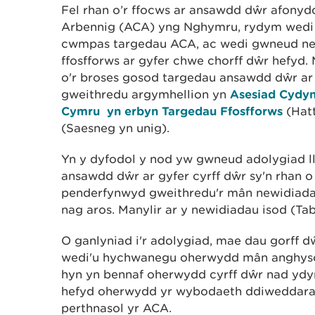
Fel rhan o’r ffocws ar ansawdd dŵr afon
Arbennig (ACA) yng Nghymru, rydym wedi a
cwmpas targedau ACA, ac wedi gwneud new
ffosfforws ar gyfer chwe chorff dŵr hefyd.
o'r broses gosod targedau ansawdd dŵr ar
gweithredu argymhellion yn
Asesiad Cydy
Cymru yn erbyn Targedau Ffosfforws
(Hatt
(Saesneg yn unig).
Yn y dyfodol y nod yw gwneud adolygiad ll
ansawdd dŵr ar gyfer cyrff dŵr sy'n rhan o
penderfynwyd gweithredu'r mân newidiadau
nag aros. Manylir ar y newidiadau isod
(Tab
O ganlyniad i'r adolygiad, mae dau gorff 
wedi'u hychwanegu oherwydd mân anghys
hyn yn bennaf oherwydd cyrff dŵr nad ydynt
hefyd oherwydd yr wybodaeth ddiweddara
perthnasol yr ACA.