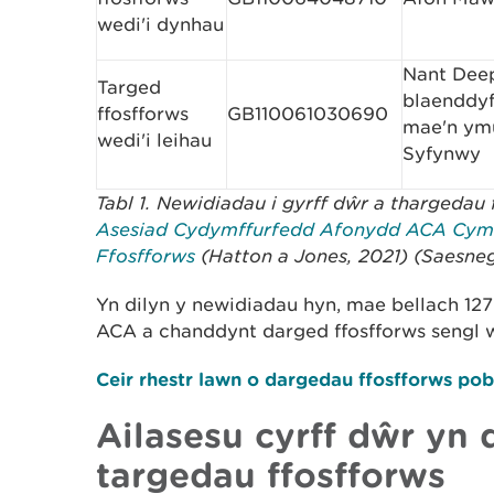
wedi'i dynhau
Nant Deep
Targed
blaenddyf
ffosfforws
GB110061030690
mae'n ym
wedi'i leihau
Syfynwy
Tabl 1. Newidiadau i gyrff dŵr a thargedau 
Asesiad Cydymffurfedd Afonydd ACA Cymr
Ffosfforws
(Hatton a Jones, 2021) (Saesneg
Yn dilyn y newidiadau hyn, mae bellach 127
ACA a chanddynt darged ffosfforws sengl we
Ceir rhestr lawn o dargedau ffosfforws 
Ailasesu cyrff dŵr yn 
targedau ffosfforws