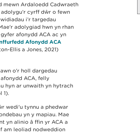
ydd mewn Ardaloedd Cadwraeth
dolygu’r cyrff dŵr o fewn
idiadau i’r targedau
 Mae'r adolygiad hwn yn rhan
 gyfer afonydd ACA ac yn
mffurfedd Afonydd ACA
on-Ellis a Jones, 2021)
awn o'r holl dargedau
 afonydd ACA, felly
 hyn ar unwaith yn hytrach
l 1).
dŵr wedi'u tynnu a phedwar
ondebau yn y mapiau. Mae
 yn alinio â ffin yr ACA a
f am leoliad nodweddion