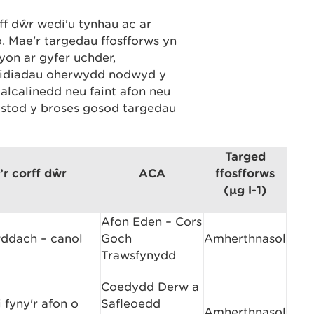
ff dŵr wedi'u tynhau ac ar
o. Mae'r targedau ffosfforws yn
yon ar gyfer uchder,
widiadau oherwydd nodwyd y
 alcalinedd neu faint afon neu
ystod y broses gosod targedau
Targed
r corff dŵr
ACA
ffosfforws
(µg l-1)
Afon Eden – Cors
ddach – canol
Goch
Amherthnasol
Trawsfynydd
Coedydd Derw a
i fyny'r afon o
Safleoedd
Amherthnasol