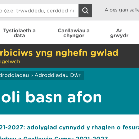
A oes gan saf
Tystiolaeth a
Canllawiau a
Ar
data
chyngor
grwydr
rbiciws yng nghefn gwlad
ogelwch.
droddiadau
Adroddiadau Dŵr
>
oli basn afon
21-2027: adolygiad cynnydd y rhaglen o fesur
yfrdwy a Gorllewin Cymru 2021-2027