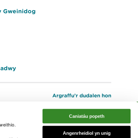
 y Gweinidog
diadwy
Argraffu’r dudalen hon
I fyny
Caniatáu popeth
weithio.
muno â'r sgwrs
Angenrheidiol yn unig