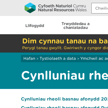
Search:
Trwyddedau a
Llifogydd
chaniatadau
Dim cynnau tanau na ba
Perygl tanau gwyllt. Gwiriwch y cyngor di
Hafan
Tystiolaeth a data
Ymchwil ac a
>
>
Cynlluniau rhe
Cynlluniau rheoli basnau afonydd 20
Cynlluniau rheoli basnau afonydd D