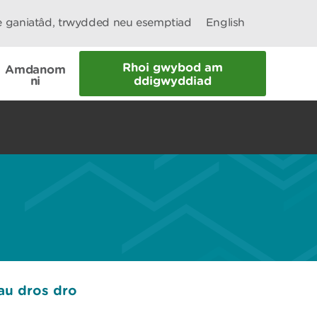
le ganiatâd, trwydded neu esemptiad
English
Rhoi gwybod am
Amdanom
ni
ddigwyddiad
au dros dro