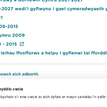
1-2027 wedi’i gyflwyno i gael cymeradwyaeth
21
009-2015
 Cymru 2009
9 - 2015
eihau ffosfforws a helpu i gyflenwi tai fford
owch eich adborth
.
nyddio cwcis
bychain o’r enw cwcis ar eich dyfais er mwyn caniatáu i’n safle 
Y