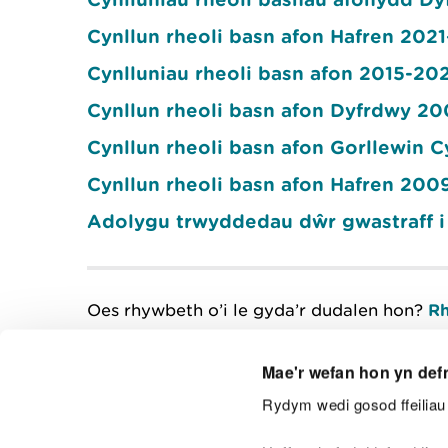
Cynllun rheoli basn afon Hafren 202
Cynlluniau rheoli basn afon 2015-20
Cynllun rheoli basn afon Dyfrdwy 2
Cynllun rheoli basn afon Gorllewin
Cynllun rheoli basn afon Hafren 200
Adolygu trwyddedau dŵr gwastraff i l
Oes rhywbeth o’i le gyda’r dudalen hon?
Rh
Mae'r wefan hon yn def
Rydym wedi gosod ffeiliau 
Cysylltu â ni