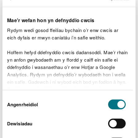
1 ( wedi'i ddiweddaru Ionawr 2011)
(Saesneg yn unig)
EXCEL [5.4 MB]
Cyrff Dŵr Daear - statws ac
Mae'r wefan hon yn defnyddio cwcis
amcanion dosbarthu ar gyfer
Rydym wedi gosod ffeiliau bychain o’r enw cwcis ar
Fframwaith Dŵr Cyfarwyddeb Beicio
eich dyfais er mwyn caniatáu i’n safle weithio.
1 (diweddarwyd Tachwedd 2010)
(Saesneg yn unig)
EXCEL [292.5 KB]
Hoffem hefyd ddefnyddio cwcis dadansoddi. Mae’r rhain
Rhaglen o fesurau ar gyfer y
yn anfon gwybodaeth am y ffordd y caiff ein safle ei
Gyfarwyddeb Fframwaith Dŵr Cylch
ddefnyddio i wasanaethau o’r enw Hotjar a Google
1
(Saesneg yn unig)
EXCEL [1.8 MB]
Analytics. Rydym yn defnyddio’r wybodaeth hon i wella
Adroddiad amgylcheddol
(Saesneg
ein safle. Gadewch i ni wybod eich bod yn fodlon â hyn.
yn unig)
PDF [437.1 KB]
Byddwn yn defnyddio cwci i gadw eich dewis.
Dewis
Gellir
darllen mwy am ein cwcis
cyn i chi ddewis.
Angenrheidiol
Caniatâd
Asesiad Rheoliadau Cynefinoedd y
Cynllun Rheoli Basn Afon ar gyfer
Ardal Basn Afon Gorllewin Cymru
Dewisiadau
(Saesneg yn unig)
PDF [868.2 KB]