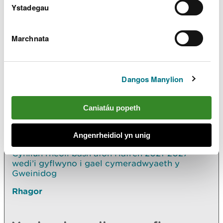
Ystadegau
Marchnata
Archwilio mwy
Yn yr adran hon hefyd
Dangos Manylion
Cynlluniau rheoli basnau afonydd 2021-2027:
adolygiad cynnydd y rhaglen o fesurau dros
dro
Caniatáu popeth
Cynlluniau rheoli basnau afonydd Dyfrdwy a
Gorllewin Cymru 2021-2027
Angenrheidiol yn unig
Cynllun rheoli basn afon Hafren 2021-2027
wedi’i gyflwyno i gael cymeradwyaeth y
Gweinidog
Rhagor