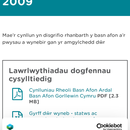
2009
Mae’r cynllun yn disgrifio rhanbarth y basn afon a’r
pwysau a wynebir gan yr amgylchedd dŵr
Lawrlwythiadau dogfennau
cysylltiedig
Cynlluniau Rheoli Basn Afon Ardal
Basn Afon Gorllewin Cymru
PDF [2.3
MB]
Gyrff dŵr wyneb - statws ac
amcanion dosbarthu ar gyfer
Fframwaith Dŵr Cyfarwyddeb Beicio