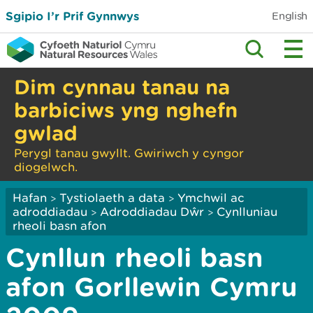
Sgipio I’r Prif Gynnwys
English
Dim cynnau tanau na
barbiciws yng nghefn
gwlad
Perygl tanau gwyllt. Gwiriwch y cyngor
diogelwch.
Hafan
Tystiolaeth a data
Ymchwil ac
>
>
adroddiadau
Adroddiadau Dŵr
Cynlluniau
>
>
rheoli basn afon
Cynllun rheoli basn
afon Gorllewin Cymru