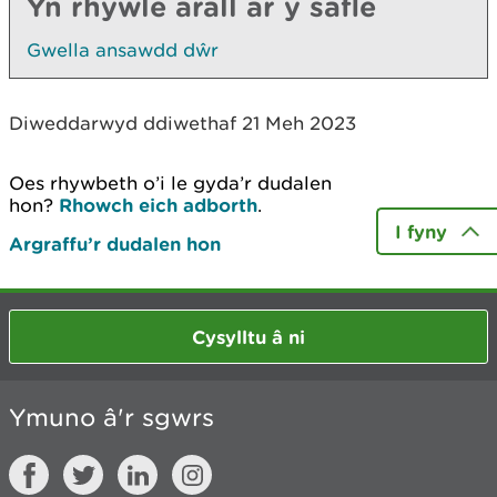
Yn rhywle arall ar y safle
Gwella ansawdd dŵr
Diweddarwyd ddiwethaf 21 Meh 2023
Oes rhywbeth o’i le gyda’r dudalen
hon?
Rhowch eich adborth
.
I fyny
Argraffu’r dudalen hon
Cysylltu â ni
Ymuno â'r sgwrs