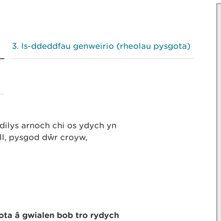
Is-ddeddfau genweirio (rheolau pysgota)
ilys arnoch chi os ydych yn
yll, pysgod dŵr croyw,
gota â gwialen bob tro rydych