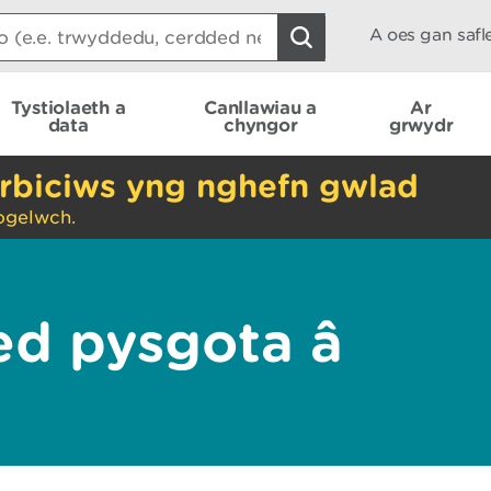
A oes gan saf
Tystiolaeth a
Canllawiau a
Ar
data
chyngor
grwydr
rbiciws yng nghefn gwlad
ogelwch.
ed pysgota â