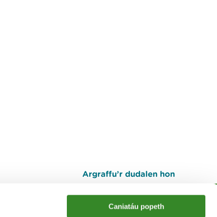
Argraffu’r dudalen hon
I fyny
Caniatáu popeth