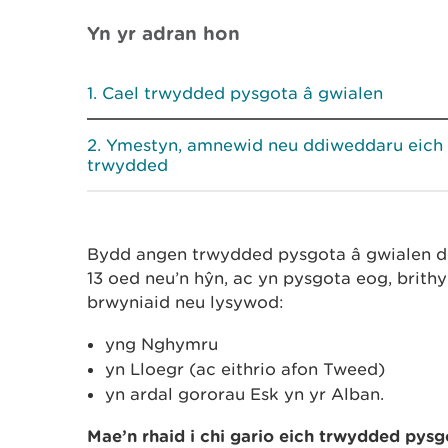
Yn yr adran hon
Cael trwydded pysgota â gwialen
Ymestyn, amnewid neu ddiweddaru eich
trwydded
Bydd angen trwydded pysgota â gwialen dd
13 oed neu’n hŷn, ac yn pysgota eog, brith
brwyniaid neu lysywod:
yng Nghymru
yn Lloegr (ac eithrio afon Tweed)
yn ardal gororau Esk yn yr Alban.
Mae’n rhaid i chi gario eich trwydded pys