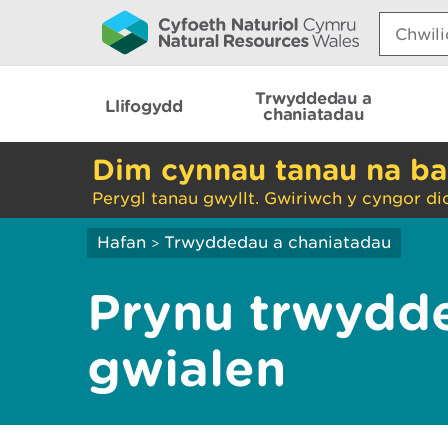
Search:
Trwyddedau a
Llifogydd
chaniatadau
Dim cynnau tanau na ba
Perygl tanau gwyllt. Gwiriwch y cyngor di
Hafan
Trwyddedau a chaniatadau
>
Prynu trwydd
gwialen