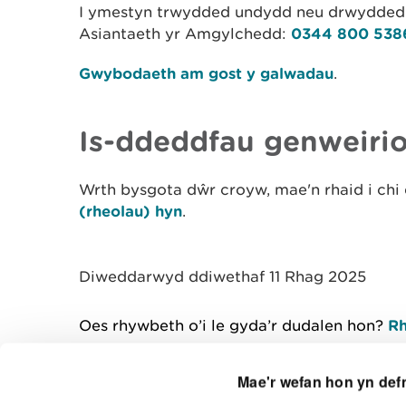
I ymestyn trwydded undydd neu drwydded 
Asiantaeth yr Amgylchedd:
0344 800 538
Gwybodaeth am gost y galwadau
.
Is-ddeddfau genweirio
Wrth bysgota dŵr croyw, mae'n rhaid i chi 
(rheolau) hyn
.
Diweddarwyd ddiwethaf 11 Rhag 2025
Oes rhywbeth o’i le gyda’r dudalen hon?
Rh
Mae'r wefan hon yn def