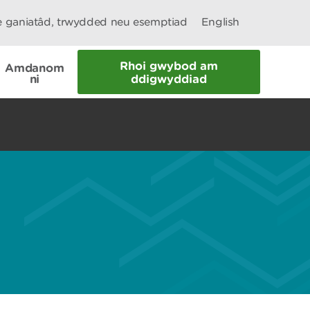
le ganiatâd, trwydded neu esemptiad
English
Rhoi gwybod am
Amdanom
ni
ddigwyddiad