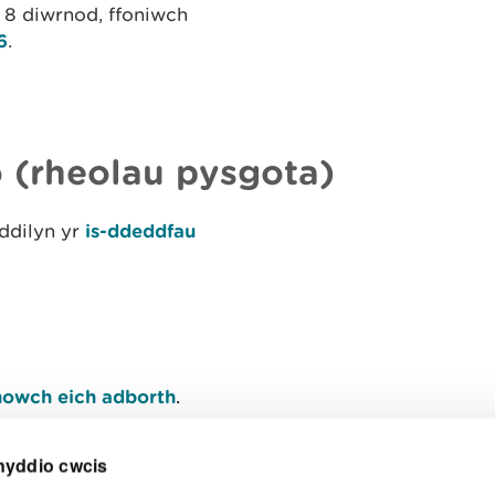
8 diwrnod, ffoniwch
6
.
 (rheolau pysgota)
ddilyn yr
is-ddeddfau
owch eich adborth
.
nyddio cwcis