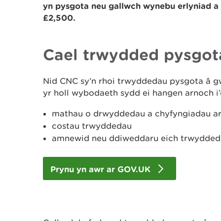
yn pysgota neu gallwch wynebu erlyniad a 
£2,500.
Cael trwydded pysgot
Nid CNC sy’n rhoi trwyddedau pysgota â gw
yr holl wybodaeth sydd ei hangen arnoch i’
mathau o drwyddedau a chyfyngiadau ar
costau trwyddedau
amnewid neu ddiweddaru eich trwydded
Prynu yn awr ar GOV.UK