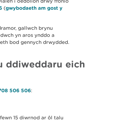
alen i oedolion drwy ffonio
86
(
gwybodaeth am gost y
ramor, gallwch brynu
yddwch yn aros ynddo a
laeth bod gennych drwydded.
u ddiweddaru eich
708 506 506
:
fewn 15 diwrnod ar ôl talu