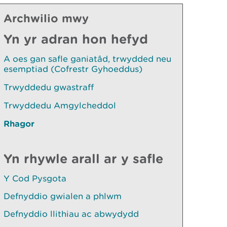
Archwilio mwy
Yn yr adran hon hefyd
A oes gan safle ganiatâd, trwydded neu
esemptiad (Cofrestr Gyhoeddus)
Trwyddedu gwastraff
Trwyddedu Amgylcheddol
Rhagor
Yn rhywle arall ar y safle
Y Cod Pysgota
Defnyddio gwialen a phlwm
Defnyddio llithiau ac abwydydd