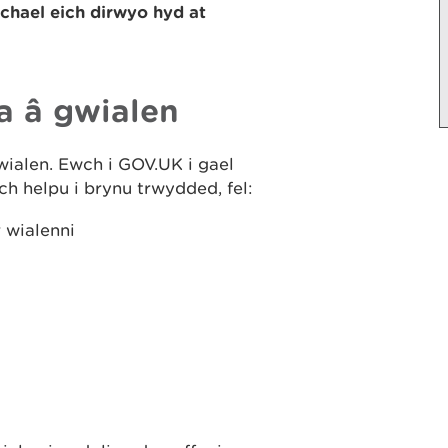
chael eich dirwyo hyd at
a â gwialen
ialen. Ewch i GOV.UK i gael
ch helpu i brynu trwydded, fel:
 wialenni