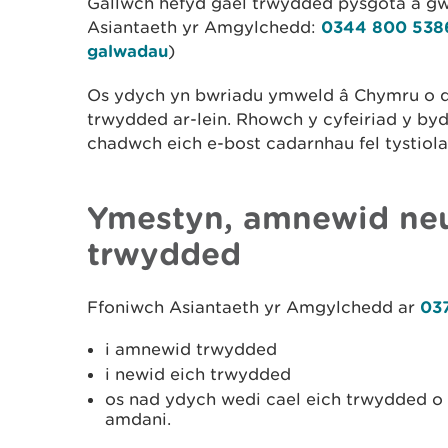
Gallwch hefyd gael trwydded pysgota â gwi
Asiantaeth yr Amgylchedd:
0344 800 53
galwadau
)
Os ydych yn bwriadu ymweld â Chymru o d
trwydded ar-lein. Rhowch y cyfeiriad y b
chadwch eich e-bost cadarnhau fel tystio
Ymestyn, amnewid ne
trwydded
Ffoniwch Asiantaeth yr Amgylchedd ar
03
i amnewid trwydded
i newid eich trwydded
os nad ydych wedi cael eich trwydded o 
amdani.