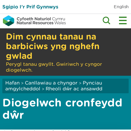
Sgipio I’r Prif Gynnwys
English
Dim cynnau tanau na
barbiciws yng nghefn
gwlad
Perygl tanau gwyllt. Gwiriwch y cyngor
diogelwch.
Hafan
Canllawiau a chyngor
Pynciau
>
>
amgylcheddol
Rheoli dŵr ac ansawdd
>
Diogelwch cronfeydd
dŵr