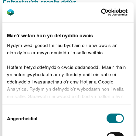
Cofrestru’ch cronfa ddŵr
Gwybod pryd i benodi peiriannydd
Deall dynodiad risg eich cronfa ddŵr
Mae'r wefan hon yn defnyddio cwcis
Adroddiadau ar ddigwyddiadau diogelwch
mewn perthynas ag argaeau cronfa ddŵr
Rydym wedi gosod ffeiliau bychain o’r enw cwcis ar
eich dyfais er mwyn caniatáu i’n safle weithio.
Taliadau cronfeydd dŵr
Rheoli eich cronfa ddŵr yn ystod tywydd
Hoffem hefyd ddefnyddio cwcis dadansoddi. Mae’r rhain
sych
yn anfon gwybodaeth am y ffordd y caiff ein safle ei
ddefnyddio i wasanaethau o’r enw Hotjar a Google
Penodi Peiriannydd Goruchwylio ar gyfer
Analytics. Rydym yn defnyddio’r wybodaeth hon i wella
eich cronfa ddŵr
ein safle. Gadewch i ni wybod eich bod yn fodlon â hyn.
Trefnu archwiliad cronfa ddŵr
Byddwn yn defnyddio cwci i gadw eich dewis.
Deall eich adroddiad archwilio cronfa ddŵr
Dewis
Gellir
darllen mwy am ein cwcis
cyn i chi ddewis.
Angenrheidiol
Caniatâd
Paratoi pecyn gwybodaeth cyn archwiliad
ar gyfer eich cronfa ddŵr