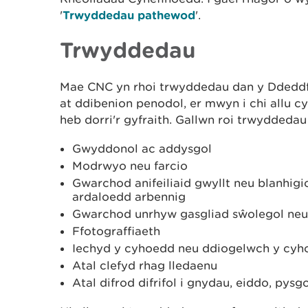
'
Trwyddedau pathewod
'.
Trwyddedau
Mae CNC yn rhoi trwyddedau dan y Ddedd
at ddibenion penodol, er mwyn i chi allu c
heb dorri'r gyfraith. Gallwn roi trwyddedau
Gwyddonol ac addysgol
Modrwyo neu farcio
Gwarchod anifeiliaid gwyllt neu blanhigi
ardaloedd arbennig
Gwarchod unrhyw gasgliad sŵolegol neu
Ffotograffiaeth
Iechyd y cyhoedd neu ddiogelwch y cyh
Atal clefyd rhag lledaenu
Atal difrod difrifol i gnydau, eiddo, pysg