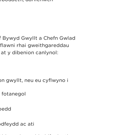
f Bywyd Gwyllt a Chefn Gwlad
yflawni rhai gweithgareddau
 at y dibenion canlynol:
on gwyllt, neu eu cyflwyno i
 fotanegol
oedd
odfeydd ac ati