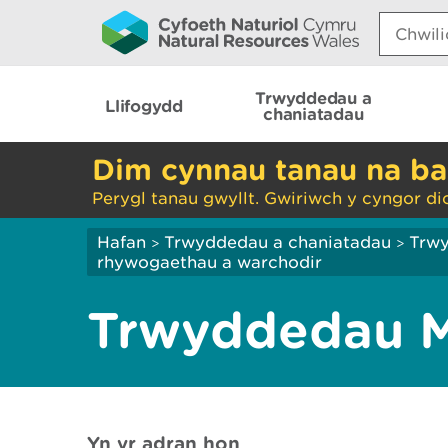
Search:
Trwyddedau a
Llifogydd
chaniatadau
Dim cynnau tanau na ba
Perygl tanau gwyllt. Gwiriwch y cyngor di
Hafan
Trwyddedau a chaniatadau
Trw
>
>
rhywogaethau a warchodir
Trwyddedau M
Yn yr adran hon