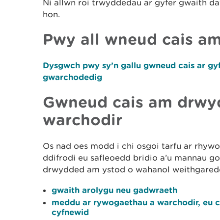
Ni allwn roi trwyddedau ar gyfer gwaith d
hon.
Pwy all wneud cais a
Dysgwch pwy sy’n gallu gwneud cais ar g
gwarchodedig
Gwneud cais am drwy
warchodir
Os nad oes modd i chi osgoi tarfu ar rhyw
ddifrodi eu safleoedd bridio a’u mannau g
drwydded am ystod o wahanol weithgared
gwaith arolygu neu gadwraeth
meddu ar rywogaethau a warchodir, eu c
cyfnewid