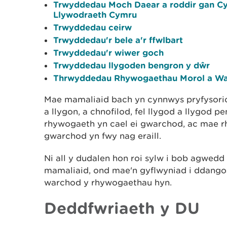
Trwyddedau Moch Daear a roddir gan Cy
Llywodraeth Cymru
Trwyddedau ceirw
Trwyddedau'r bele a'r ffwlbart
Trwyddedau'r wiwer goch
Trwyddedau llygoden bengron y dŵr
Thrwyddedau Rhywogaethau Morol a Wa
Mae mamaliaid bach yn cynnwys pryfysori
a llygon, a chnofilod, fel llygod a llygod 
rhywogaeth yn cael ei gwarchod, ac mae r
gwarchod yn fwy nag eraill.
Ni all y dudalen hon roi sylw i bob agwedd 
mamaliaid, ond mae'n gyflwyniad i ddangos 
warchod y rhywogaethau hyn.
Deddfwriaeth y DU