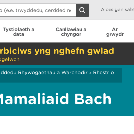
A oes gan saf
Tystiolaeth a
Canllawiau a
Ar
data
chyngor
grwydr
rbiciws yng nghefn gwlad
ogelwch.
yddedu Rhywogaethau a Warchodir
Rhestr o
>
amaliaid Bach