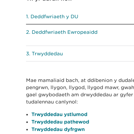
Deddfwriaeth y DU
Deddfwriaeth Ewropeaidd
Trwyddedau
Mae mamaliaid bach, at ddibenion y dudal
pengrwn, llygon, llygod, llygod mawr, gw
gael gwybodaeth am drwyddedau ar gyfer m
tudalennau canlynol:
Trwyddedau ystlumod
Trwyddedau pathewod
Trwyddedau dyfrgwn