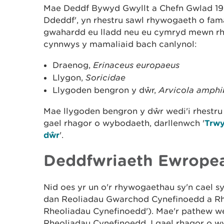
Mae Deddf Bywyd Gwyllt a Chefn Gwlad 1981
Ddeddf', yn rhestru sawl rhywogaeth o fama
gwahardd eu lladd neu eu cymryd mewn rha
cynnwys y mamaliaid bach canlynol:
Draenog,
Erinaceus europaeus
Llygon,
Soricidae
Llygoden bengron y dŵr,
Arvicola amphi
Mae llygoden bengron y dŵr wedi'i rhestru 
gael rhagor o wybodaeth, darllenwch '
Trwy
dŵr
'.
Deddfwriaeth Ewrope
Nid oes yr un o'r rhywogaethau sy'n cael 
dan Reoliadau Gwarchod Cynefinoedd a Rh
Rheoliadau Cynefinoedd'). Mae'r pathew wed
Rheoliadau Cynefinoedd. I gael rhagor o w