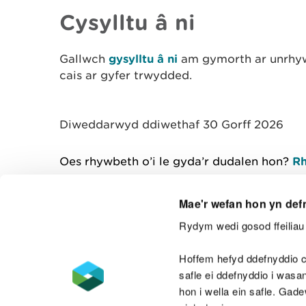
Cysylltu â ni
Gallwch
gysylltu â ni
am gymorth ar unrhyw
cais ar gyfer trwydded.
Diweddarwyd ddiwethaf 30 Gorff 2026
Oes rhywbeth o’i le gyda’r dudalen hon?
Rh
Mae'r wefan hon yn def
Rydym wedi gosod ffeiliau 
Cysylltu â ni
Hoffem hefyd ddefnyddio c
safle ei ddefnyddio i was
hon i wella ein safle. Gad