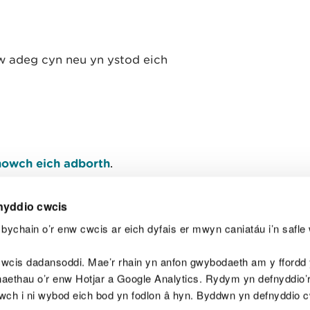
 adeg cyn neu yn ystod eich
owch eich adborth
.
nyddio cwcis
bychain o’r enw cwcis ar eich dyfais er mwyn caniatáu i’n safle 
Y
wcis dadansoddi. Mae’r rhain yn anfon gwybodaeth am y ffordd y
anaethau o’r enw Hotjar a Google Analytics. Rydym yn defnyddio
ewch i ni wybod eich bod yn fodlon â hyn. Byddwn yn defnyddio 