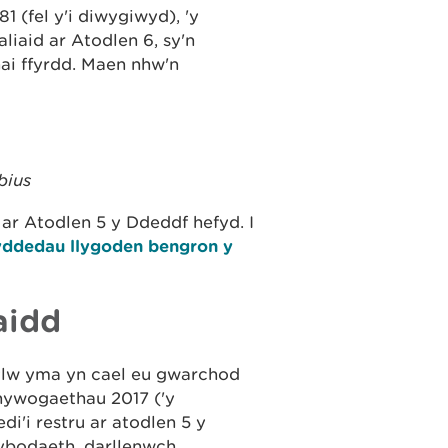
 (fel y'i diwygiwyd), 'y
liaid ar Atodlen 6, sy'n
i ffyrdd. Maen nhw'n
bius
ar Atodlen 5 y Ddeddf hefyd. I
ddedau llygoden bengron y
aidd
sylw yma yn cael eu gwarchod
ywogaethau 2017 ('y
i'i restru ar atodlen 5 y
ybodaeth, darllenwch