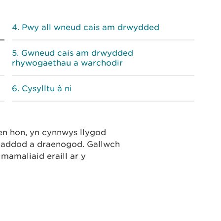
Pwy all wneud cais am drwydded
Gwneud cais am drwydded
rhywogaethau a warchodir
Cysylltu â ni
en hon, yn cynnwys llygod
ahaddod a draenogod. Gallwch
amaliaid eraill ar y