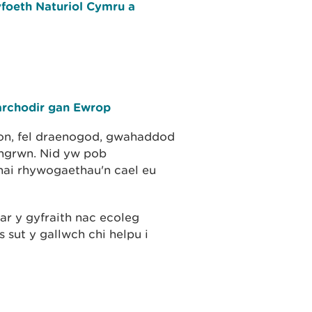
foeth Naturiol Cymru a
rchodir gan Ewrop
on, fel draenogod, gwahaddod
pengrwn. Nid yw pob
hai rhywogaethau'n cael eu
ar y gyfraith nac ecoleg
sut y gallwch chi helpu i