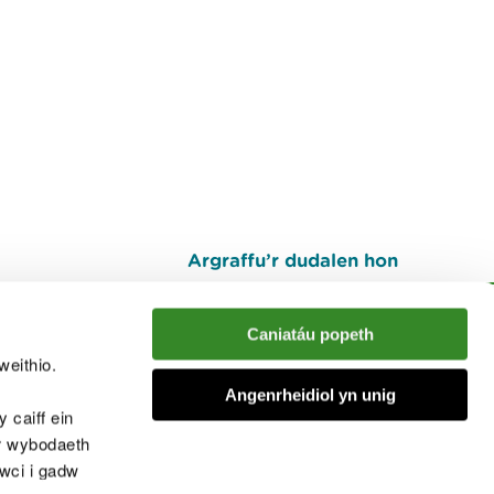
Argraffu’r dudalen hon
I fyny
Caniatáu popeth
weithio.
muno â'r sgwrs
Angenrheidiol yn unig
 caiff ein
’r wybodaeth
cwci i gadw