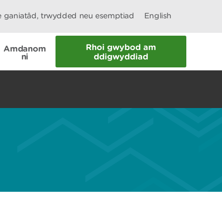
le ganiatâd, trwydded neu esemptiad
English
Rhoi gwybod am
Amdanom
ni
ddigwyddiad