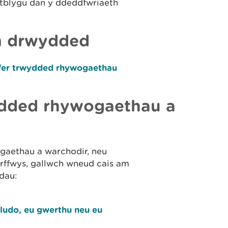
atblygu dan y ddeddfwriaeth
m drwydded
yfer trwydded rhywogaethau
dded rhywogaethau a
ogaethau a warchodir, neu
orffwys, gallwch wneud cais am
dau:
ludo, eu gwerthu neu eu