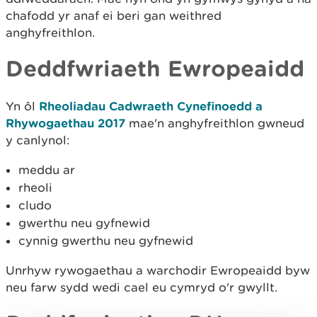
chafodd yr anaf ei beri gan weithred
anghyfreithlon.
Deddfwriaeth Ewropeaidd
Yn ôl
Rheoliadau Cadwraeth Cynefinoedd a
Rhywogaethau 2017
mae'n anghyfreithlon gwneud
y canlynol:
meddu ar
rheoli
cludo
gwerthu neu gyfnewid
cynnig gwerthu neu gyfnewid
Unrhyw rywogaethau a warchodir Ewropeaidd byw
neu farw sydd wedi cael eu cymryd o'r gwyllt.