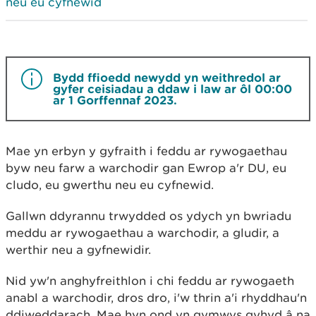
neu eu cyfnewid
Bydd ffioedd newydd yn weithredol ar
gyfer ceisiadau a ddaw i law ar ôl 00:00
ar 1 Gorffennaf 2023.
Mae yn erbyn y gyfraith i feddu ar rywogaethau
byw neu farw a warchodir gan Ewrop a'r DU, eu
cludo, eu gwerthu neu eu cyfnewid.
Gallwn ddyrannu trwydded os ydych yn bwriadu
meddu ar rywogaethau a warchodir, a gludir, a
werthir neu a gyfnewidir.
Nid yw'n anghyfreithlon i chi feddu ar rywogaeth
anabl a warchodir, dros dro, i'w thrin a'i rhyddhau'n
ddiweddarach. Mae hyn ond yn gymwys gyhyd â na