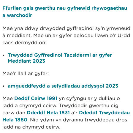
Ffurflen gais gwerthu neu gyfnewid rhywogaethau
a warchodir
Mae yna ddwy drwydded gyffredinol sy'n ymwneud
â meddiant. Mae un ar gyfer aelodau llawn o'r Urdd
Tacsidermyddion:
Trwydded Gyffredinol Tacsidermi ar gyfer
Meddiant 2023
Mae'r llall ar gyfer:
amgueddfeydd a sefydliadau addysgol 2023
Mae
Deddf Ceirw 1991
yn cyfyngu ar y dulliau o
ladd a chymryd ceirw. Trwyddedir gwerthu cig
carw dan
Ddeddf Hela 1831
a'r
Ddeddf Trwyddedau
Hela 1860
. Nid ydym yn dyrannu trwyddedau dros
ladd na chymryd ceirw.