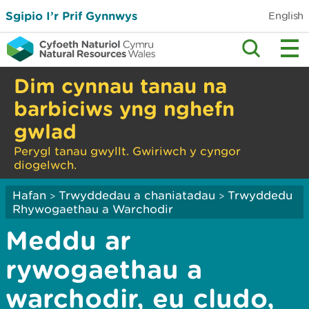
Sgipio I’r Prif Gynnwys
English
Dim cynnau tanau na
barbiciws yng nghefn
gwlad
Perygl tanau gwyllt. Gwiriwch y cyngor
diogelwch.
Hafan
Trwyddedau a chaniatadau
Trwyddedu
>
>
Rhywogaethau a Warchodir
Meddu ar
rywogaethau a
warchodir, eu cludo,