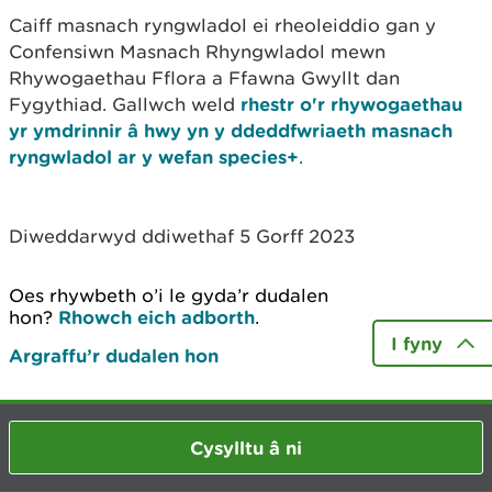
Caiff masnach ryngwladol ei rheoleiddio gan y
Confensiwn Masnach Rhyngwladol mewn
Rhywogaethau Fflora a Ffawna Gwyllt dan
Fygythiad. Gallwch weld
rhestr o'r rhywogaethau
yr ymdrinnir â hwy yn y ddeddfwriaeth masnach
ryngwladol ar y wefan species+
.
Diweddarwyd ddiwethaf 5 Gorff 2023
Oes rhywbeth o’i le gyda’r dudalen
hon?
Rhowch eich adborth
.
I fyny
Argraffu’r dudalen hon
Cysylltu â ni