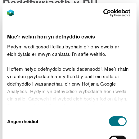
Deddfwriaeth y DU
Mae
Deddf Bywyd Gwyllt a Chefn Gwlad 1981 (fel
y'i diwygiwyd)
yn ei gwneud hi'n anghyfreithlon i
feddu ar y canlynol:
Mae'r wefan hon yn defnyddio cwcis
Rydym wedi gosod ffeiliau bychain o’r enw cwcis ar
unrhyw aderyn gwyllt byw neu farw
eich dyfais er mwyn caniatáu i’n safle weithio.
wy aderyn gwyllt neu unrhyw ran o wy
unrhyw
anifail marw neu fyw sydd wedi'i restru
Hoffem hefyd ddefnyddio cwcis dadansoddi. Mae’r rhain
yn Atodlen 5
yn anfon gwybodaeth am y ffordd y caiff ein safle ei
unrhyw
blanhigyn marw neu fyw sydd wedi'i
restru yn Atodlen 8
ddefnyddio i wasanaethau o’r enw Hotjar a Google
Analytics. Rydym yn defnyddio’r wybodaeth hon i wella
Mae yna droseddau tebyg sy'n ymwneud â
ein safle. Gadewch i ni wybod eich bod yn fodlon â hyn.
gwerthu, cynnig neu arddangos ar werth ar
Byddwn yn defnyddio cwci i gadw eich dewis.
gyfer
anifeiliaid Atodlen 5
a
phlanhigion Atodlen 8
.
Dewis
Gellir
darllen mwy am ein cwcis
cyn i chi ddewis.
Angenrheidiol
Caniatâd
Mae
Deddf Diogelu Moch Daear 1992
yn ei gwneud
hi'n anghyfreithlon i feddu ar fochyn daear marw.