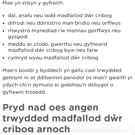
Mae yn erbyn y gyfraith:
dal, anafu neu ladd madfallod dŵr cribog
difrodi neu ddinistrio man bridio neu orffwys
rhwystro mynediad i'w mannau gorffwys neu
gysgodi
meddu ar, cludo, gwerthu neu gyfnewid
madfallod dŵr cribog byw neu farw
cymryd wyau madfallod dŵr cribog
Mae’n bosibl y byddech yn gallu cael trwydded
gennym ni at ddibenion penodol os mae’r gwaith yr
ydych chi’n dymuno ei gwblhau’n debygol o
gyflawni trosedd.
Pryd nad oes angen
trwydded madfallod dŵr
cribog arnoch