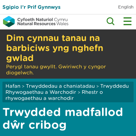
Sgipio I’r Prif Gynnwys
English
Dim cynnau tanau na
barbiciws yng nghefn
gwlad
Perygl tanau gwyllt. Gwiriwch y cyngor
diogelwch.
Hafan
Trwyddedau a chaniatadau
Trwyddedu
>
>
Rhywogaethau a Warchodir
Rhestr o
>
rhywogaethau a warchodir
Trwydded madfallod
dŵr cribog