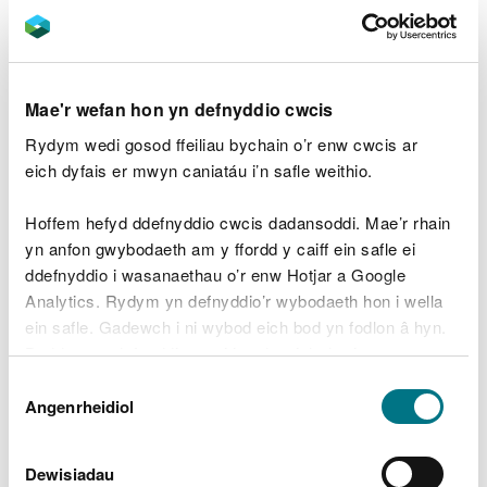
Gallwch weithio heb drwydded os gallwch:
osgoi lladd neu anafu madfallod dŵr cribog
Mae'r wefan hon yn defnyddio cwcis
osgoi dinistrio eu hwyau
osgoi difrodi eu cynefin
Rydym wedi gosod ffeiliau bychain o’r enw cwcis ar
osgoi tarfu ar fadfallod sy’n bridio
eich dyfais er mwyn caniatáu i’n safle weithio.
Efallai y byddwch yn gallu amseru’r gwaith i osgoi
Hoffem hefyd ddefnyddio cwcis dadansoddi. Mae’r rhain
cyfnodau sensitif, felly bydd angen i chi neilltuo
yn anfon gwybodaeth am y ffordd y caiff ein safle ei
amser i gynllunio ar gyfer hyn yn eich amserlen
ddefnyddio i wasanaethau o’r enw Hotjar a Google
waith. Efallai y bydd angen i chi
gael
Analytics. Rydym yn defnyddio’r wybodaeth hon i wella
ecolegydd
i'ch cynghori.
ein safle. Gadewch i ni wybod eich bod yn fodlon â hyn.
Byddwn yn defnyddio cwci i gadw eich dewis.
Pryd y bydd angen
Dewis
trwydded madfallod dŵr
Gellir
darllen mwy am ein cwcis
cyn i chi ddewis.
Angenrheidiol
Caniatâd
cribog arnoch
Dewisiadau