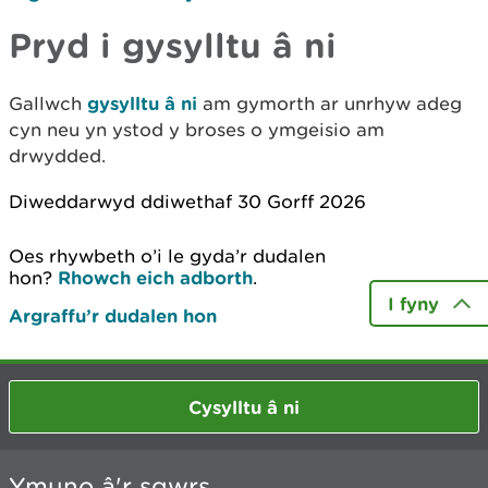
Pryd i gysylltu â ni
Gallwch
gysylltu â ni
am gymorth ar unrhyw adeg
cyn neu yn ystod y broses o ymgeisio am
drwydded.
Diweddarwyd ddiwethaf 30 Gorff 2026
Oes rhywbeth o’i le gyda’r dudalen
hon?
Rhowch eich adborth
.
I fyny
Argraffu’r dudalen hon
Cysylltu â ni
Ymuno â'r sgwrs