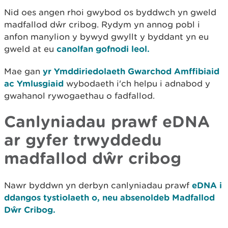
Nid oes angen rhoi gwybod os byddwch yn gweld
madfallod dŵr cribog. Rydym yn annog pobl i
anfon manylion y bywyd gwyllt y byddant yn eu
gweld at eu
canolfan gofnodi leol.
Mae gan
yr Ymddiriedolaeth Gwarchod Amffibiaid
ac Ymlusgiaid
wybodaeth i'ch helpu i adnabod y
gwahanol rywogaethau o fadfallod.
Canlyniadau prawf eDNA
ar gyfer trwyddedu
madfallod dŵr cribog
Nawr byddwn yn derbyn canlyniadau prawf
eDNA i
ddangos tystiolaeth o, neu absenoldeb Madfallod
Dŵr Cribog.