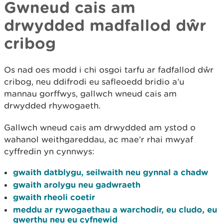
Gwneud cais am
drwydded madfallod dŵr
cribog
Os nad oes modd i chi osgoi tarfu ar fadfallod dŵr
cribog, neu ddifrodi eu safleoedd bridio a’u
mannau gorffwys, gallwch wneud cais am
drwydded rhywogaeth.
Gallwch wneud cais am drwydded am ystod o
wahanol weithgareddau, ac mae’r rhai mwyaf
cyffredin yn cynnwys:
gwaith datblygu, seilwaith neu gynnal a chadw
gwaith arolygu neu gadwraeth
gwaith rheoli coetir
meddu ar rywogaethau a warchodir, eu cludo, eu
gwerthu neu eu cyfnewid