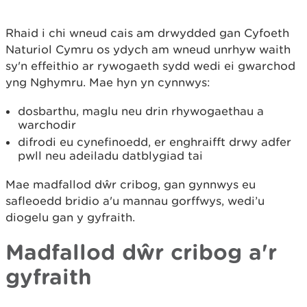
Rhaid i chi wneud cais am drwydded gan Cyfoeth
Naturiol Cymru os ydych am wneud unrhyw waith
sy'n effeithio ar rywogaeth sydd wedi ei gwarchod
yng Nghymru. Mae hyn yn cynnwys:
dosbarthu, maglu neu drin rhywogaethau a
warchodir
difrodi eu cynefinoedd, er enghraifft drwy adfer
pwll neu adeiladu datblygiad tai
Mae madfallod dŵr cribog, gan gynnwys eu
safleoedd bridio a'u mannau gorffwys, wedi’u
diogelu gan y gyfraith.
Madfallod dŵr cribog a'r
gyfraith