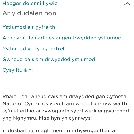
Hepgor dolenni llywio
Ar y dudalen hon
Ystlumod a'r gyfraith
Achosion lle nad oes angen trwydded ystlumod
Ystlumod yn fy nghartref
Gwneud cais am drwydded ystlumod
Cysylltu â ni
Rhaid i chi wneud cais am drwydded gan Cyfoeth
Naturiol Cymru os ydych am wneud unrhyw waith
sy'n effeithio ar rywogaeth sydd wedi ei gwarchod
yng Nghymru. Mae hyn yn cynnwys:
dosbarthu, maglu neu drin rhywogaethau a