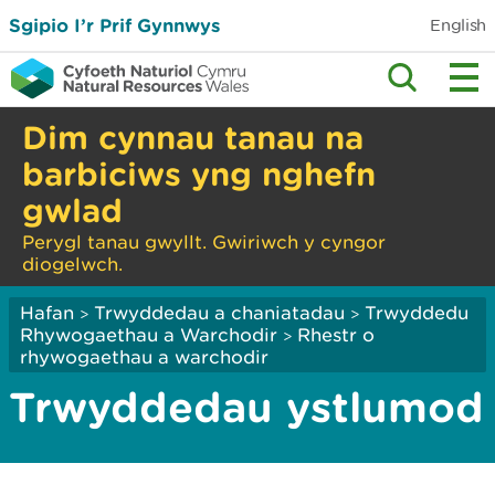
Sgipio I’r Prif Gynnwys
English
Dim cynnau tanau na
barbiciws yng nghefn
gwlad
Perygl tanau gwyllt. Gwiriwch y cyngor
diogelwch.
Hafan
Trwyddedau a chaniatadau
Trwyddedu
>
>
Rhywogaethau a Warchodir
Rhestr o
>
rhywogaethau a warchodir
Trwyddedau ystlumod