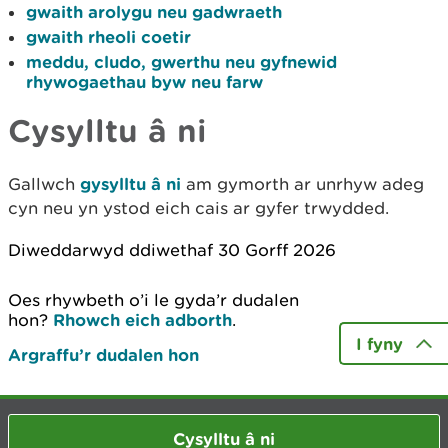
gwaith arolygu neu gadwraeth
gwaith rheoli coetir
meddu, cludo, gwerthu neu gyfnewid
rhywogaethau byw neu farw
Cysylltu â ni
Gallwch
gysylltu â ni
am gymorth ar unrhyw adeg
cyn neu yn ystod eich cais ar gyfer trwydded.
Diweddarwyd ddiwethaf 30 Gorff 2026
Oes rhywbeth o’i le gyda’r dudalen
hon?
Rhowch eich adborth
.
I fyny
Argraffu’r dudalen hon
Cysylltu â ni