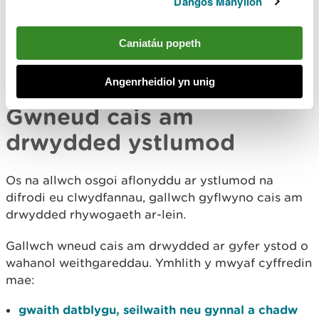
Dangos Manylion
Ystlumod yn fy nghartref
Caniatáu popeth
Pethau i'w gwneud os ydych yn bryderus am
ystlumod yn eich eiddo
Angenrheidiol yn unig
Gwneud cais am
drwydded ystlumod
Os na allwch osgoi aflonyddu ar ystlumod na
difrodi eu clwydfannau, gallwch gyflwyno cais am
drwydded rhywogaeth ar-lein.
Gallwch wneud cais am drwydded ar gyfer ystod o
wahanol weithgareddau. Ymhlith y mwyaf cyffredin
mae:
gwaith datblygu, seilwaith neu gynnal a chadw