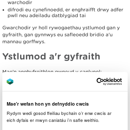
warchodir
difrodi eu cynefinoedd, er enghraifft drwy adfer
pwll neu adeiladu datblygiad tai
Gwarchodir yr holl rywogaethau ystlumod gan y
gyfraith, gan gynnwys eu safleoedd bridio a'u
mannau gorffwys.
Ystlumod a'r gyfraith
Mae'n anghyfreithlon gwneud y canlynol:
dal, niweidio neu ladd ystlumod yn bwrpasol
difrodi neu ddinistrio man bridio neu fan
gorffwys
Mae'r wefan hon yn defnyddio cwcis
rhwystro mynediad i'w mannau gorffwys neu
glwydo
Rydym wedi gosod ffeiliau bychain o’r enw cwcis ar
meddu ar ystlumod byw neu farw, neu rannau
eich dyfais er mwyn caniatáu i’n safle weithio.
ohonynt, eu cludo, eu gwerthu neu eu cyfnewid