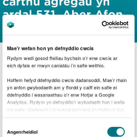
carthu agregau yn
ardal 531, Aber Afon
Hafren
Mae'r wefan hon yn defnyddio cwcis
Mae Gwasanaeth Trwyddedu CNC wedi cyhoeddi
Rydym wedi gosod ffeiliau bychain o’r enw cwcis ar
barn gwmpasu ar gyfer gwaith carthu agregau yn
eich dyfais er mwyn caniatáu i’n safle weithio.
ardal 531, Aber Afon Hafren.
Hoffem hefyd ddefnyddio cwcis dadansoddi. Mae’r rhain
Gellir lawrlwytho’r dogfennau o’r gofrestr
yn anfon gwybodaeth am y ffordd y caiff ein safle ei
gyhoeddus drwy’r ddolen isod:
ddefnyddio i wasanaethau o’r enw Hotjar a Google
Analytics. Rydym yn defnyddio’r wybodaeth hon i wella
https://publicregister.naturalresources.wales/
ein safle. Gadewch i ni wybod eich bod yn fodlon â hyn.
Byddwn yn defnyddio cwci i gadw eich dewis.
Dewis
Gellir
darllen mwy am ein cwcis
cyn i chi ddewis.
Archwilio mwy
Angenrheidiol
Caniatâd