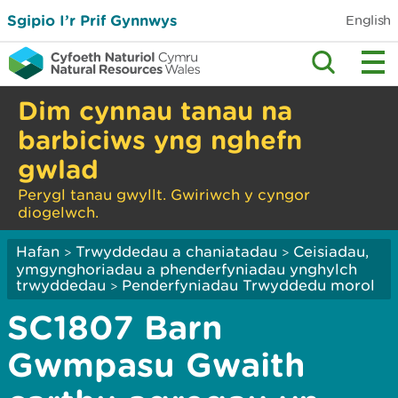
Sgipio I’r Prif Gynnwys
English
Dim cynnau tanau na
barbiciws yng nghefn
gwlad
Perygl tanau gwyllt. Gwiriwch y cyngor
diogelwch.
Hafan
Trwyddedau a chaniatadau
Ceisiadau,
>
>
ymgynghoriadau a phenderfyniadau ynghylch
trwyddedau
Penderfyniadau Trwyddedu morol
>
SC1807 Barn
Gwmpasu Gwaith