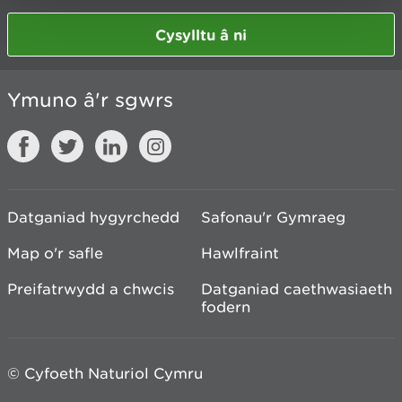
Cysylltu â ni
Ymuno â'r sgwrs
Datganiad hygyrchedd
Safonau'r Gymraeg
Map o'r safle
Hawlfraint
Preifatrwydd a chwcis
Datganiad caethwasiaeth
fodern
© Cyfoeth Naturiol Cymru