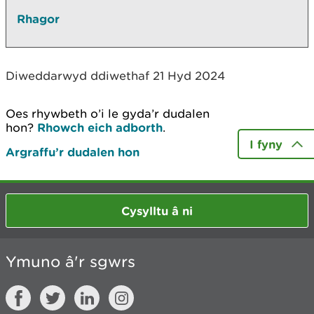
Rhagor
Diweddarwyd ddiwethaf 21 Hyd 2024
Oes rhywbeth o’i le gyda’r dudalen
hon?
Rhowch eich adborth
.
I fyny
Argraffu’r dudalen hon
Cysylltu â ni
Ymuno â'r sgwrs