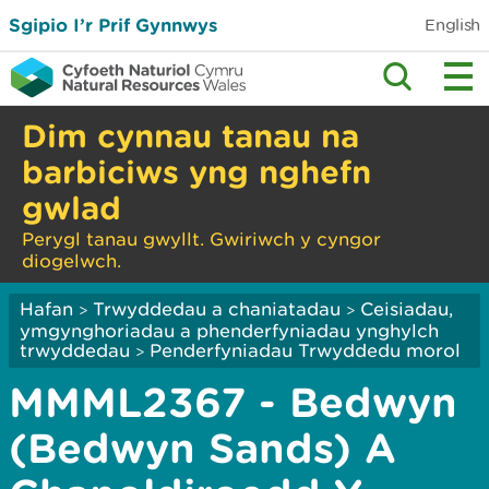
Sgipio I’r Prif Gynnwys
English
Dim cynnau tanau na
barbiciws yng nghefn
gwlad
Perygl tanau gwyllt. Gwiriwch y cyngor
diogelwch.
Hafan
Trwyddedau a chaniatadau
Ceisiadau,
>
>
ymgynghoriadau a phenderfyniadau ynghylch
trwyddedau
Penderfyniadau Trwyddedu morol
>
MMML2367 - Bedwyn
(Bedwyn Sands) A