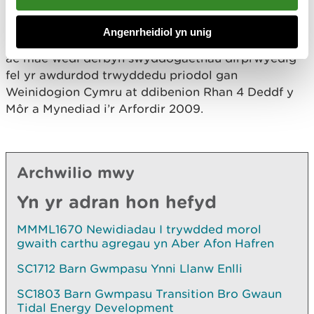
Mae Cyfoeth Naturiol Cymru'n awdurdod priodol
Angenrheidiol yn unig
dan y Rheoliadau Asesu Effeithiau Amgylcheddol
ac mae wedi derbyn swyddogaethau dirprwyedig
fel yr awdurdod trwyddedu priodol gan
Weinidogion Cymru at ddibenion Rhan 4 Deddf y
Môr a Mynediad i’r Arfordir 2009.
Archwilio mwy
Yn yr adran hon hefyd
MMML1670 Newidiadau I trywdded morol
gwaith carthu agregau yn Aber Afon Hafren
SC1712 Barn Gwmpasu Ynni Llanw Enlli
SC1803 Barn Gwmpasu Transition Bro Gwaun
Tidal Energy Development