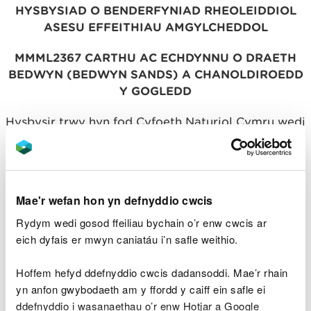
HYSBYSIAD O BENDERFYNIAD RHEOLEIDDIOL
ASESU EFFEITHIAU AMGYLCHEDDOL
MMML2367 CARTHU AC ECHDYNNU O DRAETH
BEDWYN (BEDWYN SANDS) A CHANOLDIROEDD
Y GOGLEDD
Hysbysir trwy hyn fod Cyfoeth Naturiol Cymru wedi
gwneud ei benderfyniad rheoleiddiol o dan Ddeddf
y Môr a Mynediad i'r Arfordir 2009 a Rheoliadau
Gwaith Morol (Asesu Effeithiau Amgylcheddol)
2007 fel y’u diwygiwyd (“y Rheoliadau Asesu
Mae'r wefan hon yn defnyddio cwcis
Effeithiau Amgylcheddol”) o ran y prosiect uchod.
Yn unol â Rheoliad 24 y Rheoliadau Asesu
Rydym wedi gosod ffeiliau bychain o’r enw cwcis ar
Effeithiau Amgylcheddol a Rhan 4 o Ddeddf y Môr
eich dyfais er mwyn caniatáu i’n safle weithio.
a Mynediad i'r Arfordir 2009, mae Cyfoeth Naturiol
Cymru wedi penderfynu rhoi cymeradwyaeth
Hoffem hefyd ddefnyddio cwcis dadansoddi. Mae’r rhain
reoleiddiol ar gyfer y prosiect yn amodol ar osod
yn anfon gwybodaeth am y ffordd y caiff ein safle ei
amodau.
ddefnyddio i wasanaethau o’r enw Hotjar a Google