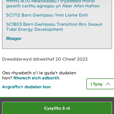
MMML1670 Newidiadau I trywdded morol
gwaith carthu agregau yn Aber Afon Hafren
SC1712 Barn Gwmpasu Ynni Llanw Enlli
SC1803 Barn Gwmpasu Transition Bro Gwaun
Tidal Energy Development
Rhagor
Diweddarwyd ddiwethaf 20 Chwef 2023
Oes rhywbeth o’i le gyda’r dudalen
hon?
Rhowch eich adborth
.
I fyny
Argraffu’r dudalen hon
Cysylltu â ni