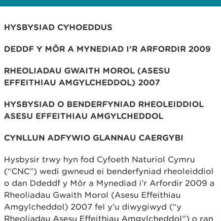
HYSBYSIAD
CYHOEDDUS
DEDDF Y MÔR A MYNEDIAD I'R ARFORDIR 2009
RHEOLIADAU GWAITH MOROL (ASESU
EFFEITHIAU AMGYLCHEDDOL) 2007
HYSBYSIAD O BENDERFYNIAD RHEOLEIDDIOL
ASESU EFFEITHIAU AMGYLCHEDDOL
CYNLLUN ADFYWIO GLANNAU CAERGYBI
Hysbysir trwy hyn fod Cyfoeth Naturiol Cymru
(“CNC”) wedi gwneud ei benderfyniad rheoleiddiol
o dan Ddeddf y Môr a Mynediad i'r Arfordir 2009 a
Rheoliadau Gwaith Morol (Asesu Effeithiau
Amgylcheddol) 2007 fel y’u diwygiwyd (“y
Rheoliadau Asesu Effeithiau Amgylcheddol”) o ran