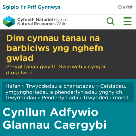
Sgipio I’r Prif Gynnwys
English
Dim cynnau tanau na
barbiciws yng nghefn
gwlad
Perygl tanau gwyllt. Gwiriwch y cyngor
diogelwch.
Hafan
Trwyddedau a chaniatadau
Ceisiadau,
>
>
ymgynghoriadau a phenderfyniadau ynghylch
trwyddedau
Penderfyniadau Trwyddedu morol
>
Cynllun Adfywio
Glannau Caergybi