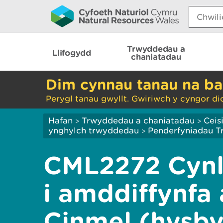
Search:
Trwyddedau a
Llifogydd
chaniatadau
Dim cynnau tanau na ba
Perygl tanau gwyllt. Gwiriwch y cyngor di
Hafan
Trwyddedau a chaniatadau
Ceis
>
>
ynghylch trwyddedau
Penderfyniadau 
>
CML2272 Cynl
i amddiffynfa 
Cinmel (hysby