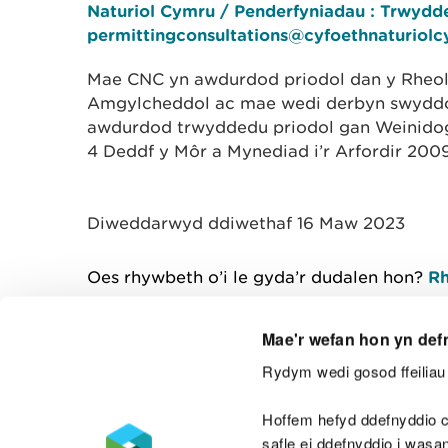
Naturiol Cymru / Penderfyniadau : Trwydd
permittingconsultations@cyfoethnaturiolc
Mae CNC yn awdurdod priodol dan y Rheoli
Amgylcheddol ac mae wedi derbyn swyddog
awdurdod trwyddedu priodol gan Weinido
4 Deddf y Môr a Mynediad i’r Arfordir 200
Diweddarwyd ddiwethaf 16 Maw 2023
Oes rhywbeth o’i le gyda’r dudalen hon?
Rh
Mae'r wefan hon yn def
Rydym wedi gosod ffeiliau 
Cysylltu â ni
Hoffem hefyd ddefnyddio c
safle ei ddefnyddio i was