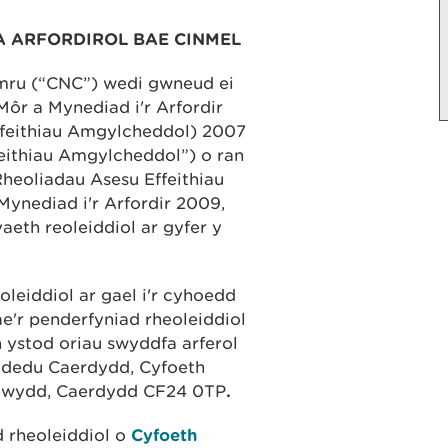
A ARFORDIROL BAE CINMEL
ymru (“CNC”) wedi gwneud ei
ôr a Mynediad i'r Arfordir
ffeithiau Amgylcheddol) 2007
feithiau Amgylcheddol”) o ran
Rheoliadau Asesu Effeithiau
ynediad i'r Arfordir 2009,
th reoleiddiol ar gyfer y
oleiddiol ar gael i'r cyhoedd
e'r penderfyniad rheoleiddiol
n ystod oriau swyddfa arferol
dedu Caerdydd, Cyfoeth
newydd, Caerdydd CF24 0TP
.
d rheoleiddiol o
Cyfoeth