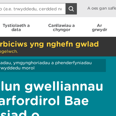
A oes gan saf
Tystiolaeth a
Canllawiau a
Ar
data
chyngor
grwydr
rbiciws yng nghefn gwlad
ogelwch.
iadau, ymgynghoriadau a phenderfyniadau
Trwyddedu morol
lun gwelliannau
arfordirol Bae
siad o