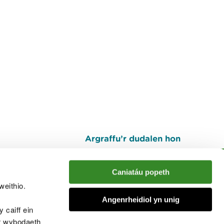
Argraffu’r dudalen hon
I fyny
Caniatáu popeth
weithio.
muno â'r sgwrs
Angenrheidiol yn unig
 caiff ein
’r wybodaeth