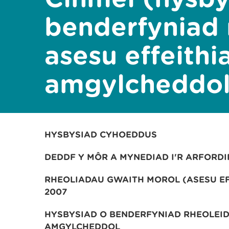
benderfyniad 
asesu effeithi
amgylcheddo
HYSBYSIAD
CYHOEDDUS
DEDDF Y MÔR A MYNEDIAD I'R ARFORDI
RHEOLIADAU GWAITH MOROL (ASESU E
2007
HYSBYSIAD O BENDERFYNIAD RHEOLEID
AMGYLCHEDDOL