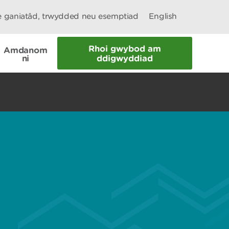
le ganiatâd, trwydded neu esemptiad
English
Rhoi gwybod am
Amdanom
ni
ddigwyddiad