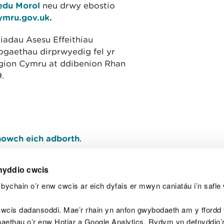
edu Morol
neu drwy ebostio
ymru.gov.uk
.
adau Asesu Effeithiau
aethau dirprwyedig fel yr
gion Cymru at ddibenion Rhan
9.
owch eich adborth
.
nyddio cwcis
bychain o’r enw cwcis ar eich dyfais er mwyn caniatáu i’n safle 
Y
wcis dadansoddi. Mae’r rhain yn anfon gwybodaeth am y ffordd y
anaethau o’r enw Hotjar a Google Analytics. Rydym yn defnyddio