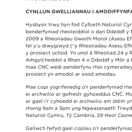
CYNLLUN GWELLIANNAU I AMDDIFFYNF
Hysbysir trwy hyn fod Cyfoeth Naturiol C
benderfyniad rheoleiddiol o dan Ddeddf y M
2009 a Rheoliadau Gwaith Morol (Asesu E
fel y’u diwygiwyd (“y Rheoliadau Asesu Ef
y prosiect uchod. Yn unol â Rheoliad 24 y 
Amgylcheddol a Rhan 4 o Ddeddf y Môr a M
mae CNC wedi penderfynu rhoi cymeradwyae
prosiect yn amodol ar osod amodau.
Mae copi ysgrifenedig o'r penderfyniad rhe
ei archwilio ar gofrestr gyhoeddus CNC. Ma
ar gael i'r cyhoedd ei archwilio am ddim y
rhwng 9am a 5pm yng Ngwasanaeth Trwyd
Naturiol Cymru, Tŷ Cambria, 29 Heol Cas
Gallwch hefyd gael copïau o'r penderfynia