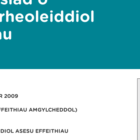
rheoleiddiol
au
l
R 2009
FFEITHIAU AMGYLCHEDDOL)
DIOL ASESU EFFEITHIAU