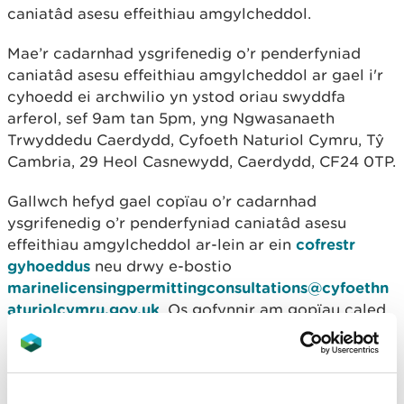
caniatâd asesu effeithiau amgylcheddol.
Mae’r cadarnhad ysgrifenedig o’r penderfyniad
caniatâd asesu effeithiau amgylcheddol ar gael i'r
cyhoedd ei archwilio yn ystod oriau swyddfa
arferol, sef 9am tan 5pm, yng Ngwasanaeth
Trwyddedu Caerdydd, Cyfoeth Naturiol Cymru, Tŷ
Cambria, 29 Heol Casnewydd, Caerdydd, CF24 0TP.
Gallwch hefyd gael copïau o’r cadarnhad
ysgrifenedig o’r penderfyniad caniatâd asesu
effeithiau amgylcheddol ar-lein ar ein
cofrestr
gyhoeddus
neu drwy e-bostio
marinelicensingpermittingconsultations@cyfoethn
aturiolcymru.gov.uk
. Os gofynnir am gopïau caled,
efallai y byddwn yn codi tâl i dalu am y gost o greu
copïau nad yw'n fwy na'r gost resymol o wneud
hyn.