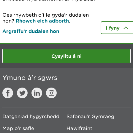
Oes rhywbeth o’i le gyda’r dudalen
hon?
Rhowch eich adborth
.
I fyny
Argraffu’r dudalen hon
Cysylltu â ni
Ymuno â'r sgwrs
Datganiad hygyrchedd
Safonau'r Gymraeg
Map o'r safle
Hawlfraint