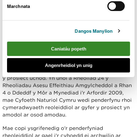
Marchnata
AMDDIFFYNFA ARFORDIROL A CHYNLLUN
TEITHIO LLESOL HEN GOLWYN
Dangos Manylion
Hysbysir trwy hyn fod Cyfoeth Naturiol Cymru
(“CNC”) wedi gwneud ei benderfyniad rheoleiddiol
o dan Ddeddf y Môr a Mynediad i'r Arfordir 2009 a
Caniatáu popeth
Rheoliadau Gwaith Morol (Asesu Effeithiau
Amgylcheddol) 2007 fel y’u diwygiwyd (“y
Angenrheidiol yn unig
Rheoliadau Asesu Effeithiau Amgylcheddol”) o ran
y prosiect uchod. Yn unol â Rheoliad 24 y
Rheoliadau Asesu Effeithiau Amgylcheddol a Rhan
4 o Ddeddf y Môr a Mynediad i'r Arfordir 2009,
mae Cyfoeth Naturiol Cymru wedi penderfynu rhoi
cymeradwyaeth reoleiddiol ar gyfer y prosiect yn
amodol ar osod amodau.
Mae copi ysgrifenedig o'r penderfyniad
rheoleiddiol ar gael i'r cyhoedd ei archwilio ar