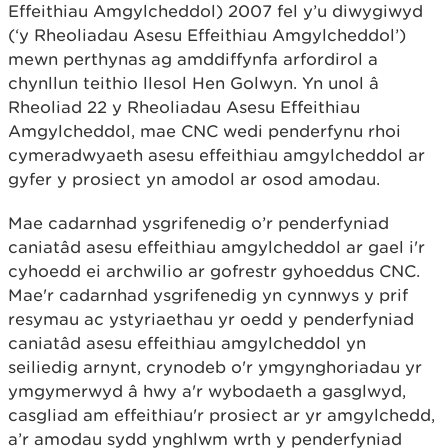
Effeithiau Amgylcheddol) 2007 fel y’u diwygiwyd
(‘y Rheoliadau Asesu Effeithiau Amgylcheddol’)
mewn perthynas ag amddiffynfa arfordirol a
chynllun teithio llesol Hen Golwyn. Yn unol â
Rheoliad 22 y Rheoliadau Asesu Effeithiau
Amgylcheddol, mae CNC wedi penderfynu rhoi
cymeradwyaeth asesu effeithiau amgylcheddol ar
gyfer y prosiect yn amodol ar osod amodau.
Mae cadarnhad ysgrifenedig o’r penderfyniad
caniatâd asesu effeithiau amgylcheddol ar gael i'r
cyhoedd ei archwilio ar gofrestr gyhoeddus CNC.
Mae'r cadarnhad ysgrifenedig yn cynnwys y prif
resymau ac ystyriaethau yr oedd y penderfyniad
caniatâd asesu effeithiau amgylcheddol yn
seiliedig arnynt, crynodeb o'r ymgynghoriadau yr
ymgymerwyd â hwy a'r wybodaeth a gasglwyd,
casgliad am effeithiau'r prosiect ar yr amgylchedd,
a’r amodau sydd ynghlwm wrth y penderfyniad