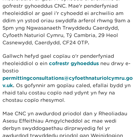
gofrestr gyhoeddus CNC. Mae'r penderfyniad
rheoleiddiol ar gael i'r cyhoedd ei archwilio am
ddim yn ystod oriau swyddfa arferol rhwng 9am a
5pm yng Ngwasanaeth Trwyddedu Caerdydd,
Cyfoeth Naturiol Cymru, Tŷ Cambria, 29 Heol
Casnewydd, Caerdydd, CF24 0TP
.
Gallwch hefyd gael copïau o'r penderfyniad
rheoleiddiol o ein
cofrestr gyhoeddus
neu drwy e-
bostio
permittingconsultations@cyfoethnaturiolcymru.go
v.uk
.
Os gofynnir am gopïau caled, efallai bydd yn
rhaid talu costau copïo nad ydynt yn fwy na
chostau copïo rhesymol.
Mae CNC yn awdurdod priodol dan y Rheoliadau
Asesu Effeithiau Amgylcheddol ac mae wedi
derbyn swyddogaethau dirprwyedig fel yr
awdurdod trwyddedu priodol gan Weinidogion