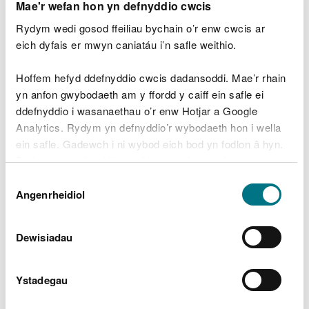
Mae'r wefan hon yn defnyddio cwcis
Mae Cyfoeth Naturiol Cymru'n awdurdod priodol
dan y Rheoliadau Asesu Effeithiau Amgylcheddol
Rydym wedi gosod ffeiliau bychain o’r enw cwcis ar
ac mae wedi derbyn swyddogaethau dirprwyedig
eich dyfais er mwyn caniatáu i’n safle weithio.
fel yr awdurdod trwyddedu priodol gan
Weinidogion Cymru at ddibenion Rhan 4 Deddf y
Hoffem hefyd ddefnyddio cwcis dadansoddi. Mae’r rhain
Môr a Mynediad i’r Arfordir 2009. Bydd CNC yn
yn anfon gwybodaeth am y ffordd y caiff ein safle ei
parhau i wneud penderfyniad rheoleiddiol mewn
ddefnyddio i wasanaethau o’r enw Hotjar a Google
perthynas â'r cais am drwydded forol.
Analytics. Rydym yn defnyddio’r wybodaeth hon i wella
ein safle. Gadewch i ni wybod eich bod yn fodlon â hyn.
Byddwn yn defnyddio cwci i gadw eich dewis.
Dewis
HYSBYSIAD
CYHOEDDUS
Gellir
darllen mwy am ein cwcis
cyn i chi ddewis.
Angenrheidiol
Caniatâd
DEDDF Y MÔR A MYNEDIAD I'R ARFORDIR 2009
Dewisiadau
RHEOLIADAU GWAITH MOROL (ASESU
EFFEITHIAU AMGYLCHEDDOL) 2007
Ystadegau
HYSBYSIAD O BENDERFYNIAD RHEOLEIDDIOL
ASESU EFFEITHIAU AMGYLCHEDDOL