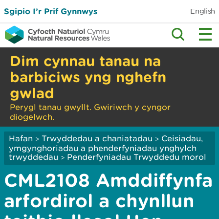
Sgipio I’r Prif Gynnwys
English
Dim cynnau tanau na
barbiciws yng nghefn
gwlad
Perygl tanau gwyllt. Gwiriwch y cyngor
diogelwch.
Hafan
Trwyddedau a chaniatadau
Ceisiadau,
>
>
ymgynghoriadau a phenderfyniadau ynghylch
trwyddedau
Penderfyniadau Trwyddedu morol
>
CML2108 Amddiffynfa
arfordirol a chynllun