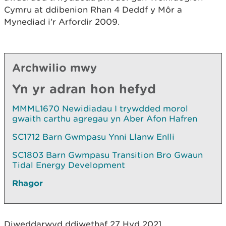
Cymru at ddibenion Rhan 4 Deddf y Môr a
Mynediad i’r Arfordir 2009.
Archwilio mwy
Yn yr adran hon hefyd
MMML1670 Newidiadau I trywdded morol
gwaith carthu agregau yn Aber Afon Hafren
SC1712 Barn Gwmpasu Ynni Llanw Enlli
SC1803 Barn Gwmpasu Transition Bro Gwaun
Tidal Energy Development
Rhagor
Diweddarwyd ddiwethaf 27 Hyd 2021