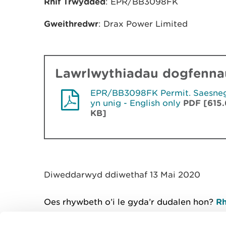
Rhif Trwydded
: EPR/BB3098FK
Gweithredwr
: Drax Power Limited
Lawrlwythiadau dogfennau
EPR/BB3098FK Permit. Saesne
yn unig - English only
PDF [615.
KB]
Diweddarwyd ddiwethaf 13 Mai 2020
Oes rhywbeth o’i le gyda’r dudalen hon?
Rh