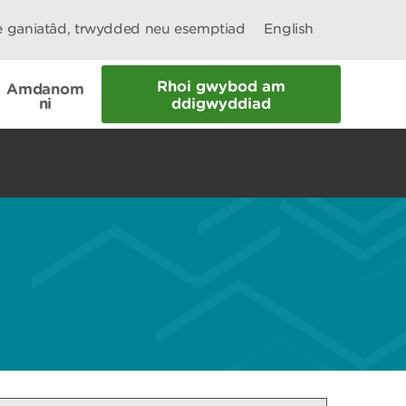
le ganiatâd, trwydded neu esemptiad
English
Rhoi gwybod am
Amdanom
ni
ddigwyddiad