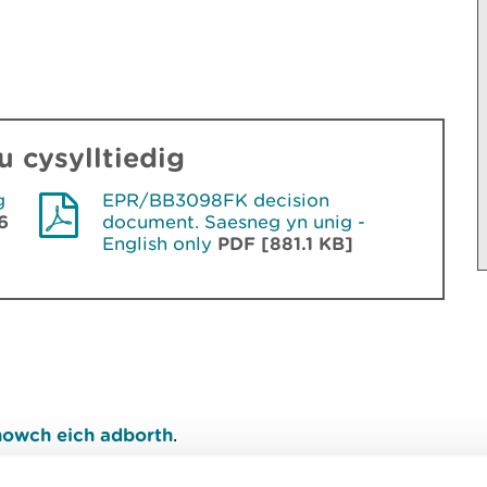
 cysylltiedig
g
EPR/BB3098FK decision
6
document. Saesneg yn unig -
English only
PDF [881.1 KB]
owch eich adborth
.