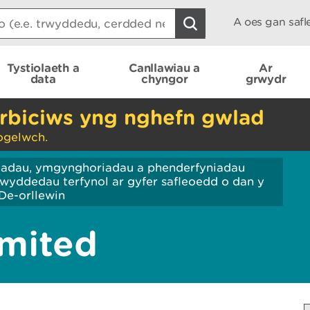
A oes gan saf
Tystiolaeth a
Canllawiau a
Ar
data
chyngor
grwydr
rbiciws yng nghefn gwlad
ogelwch.
iadau, ymgynghoriadau a phenderfyniadau
wyddedau terfynol ar gyfer safleoedd o dan y
De-orllewin
imited