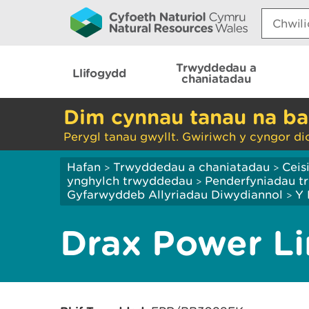
Search:
Trwyddedau a
Llifogydd
chaniatadau
Dim cynnau tanau na ba
Perygl tanau gwyllt. Gwiriwch y cyngor di
Hafan
Trwyddedau a chaniatadau
Ceis
>
>
ynghylch trwyddedau
Penderfyniadau tr
>
Gyfarwyddeb Allyriadau Diwydiannol
Y 
>
Drax Power L