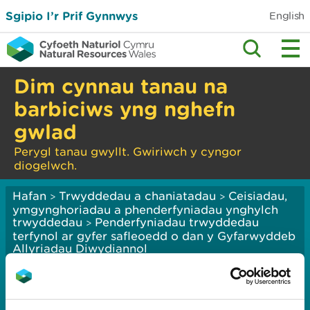
Sgipio I’r Prif Gynnwys
English
Dim cynnau tanau na
barbiciws yng nghefn
gwlad
Perygl tanau gwyllt. Gwiriwch y cyngor
diogelwch.
Hafan
Trwyddedau a chaniatadau
Ceisiadau,
>
>
ymgynghoriadau a phenderfyniadau ynghylch
trwyddedau
Penderfyniadau trwyddedau
>
terfynol ar gyfer safleoedd o dan y Gyfarwyddeb
Allyriadau Diwydiannol
Y De-orllewin