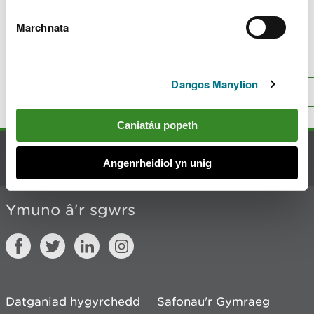
Drax Power Limited
Marchnata
Oes rhywbeth o’i le gyda’r dudalen
hon?
Rhowch eich adborth
.
Dangos Manylion
I fyny
Argraffu’r dudalen hon
Caniatáu popeth
Cysylltu â ni
Angenrheidiol yn unig
Ymuno â'r sgwrs
Datganiad hygyrchedd
Safonau'r Gymraeg