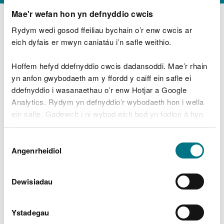
Cwm Envrionmental Limited
Mae'r wefan hon yn defnyddio cwcis
South Hook CHP Limited
Rydym wedi gosod ffeiliau bychain o’r enw cwcis ar
eich dyfais er mwyn caniatáu i’n safle weithio.
IBA Recycling Facility
Waunarlwydd Works
Hoffem hefyd ddefnyddio cwcis dadansoddi. Mae’r rhain
yn anfon gwybodaeth am y ffordd y caiff ein safle ei
Intertissue Limited
ddefnyddio i wasanaethau o’r enw Hotjar a Google
Carbon Trydanol, Abertawe
Analytics. Rydym yn defnyddio’r wybodaeth hon i wella
ein safle. Gadewch i ni wybod eich bod yn fodlon â hyn.
Neath Port Talbot Recycling Ltd
Byddwn yn defnyddio cwci i gadw eich dewis.
Margam Green Energy Ltd
Dewis
Gellir
darllen mwy am ein cwcis
cyn i chi ddewis.
Angenrheidiol
Caniatâd
Rockwool Ltd
Northwood & Wepa Ltd
Dewisiadau
Tata Steel UK Limited
Ystadegau
Tata Steel UK Limited