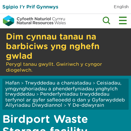
Sgipio I’r Prif Gynnwys
English
Dim cynnau tanau na
barbiciws yng nghefn
gwlad
Perygl tanau gwyllt. Gwiriwch y cyngor
diogelwch.
Hafan
Trwyddedau a chaniatadau
Ceisiadau,
>
>
ymgynghoriadau a phenderfyniadau ynghylch
trwyddedau
Penderfyniadau trwyddedau
>
terfynol ar gyfer safleoedd o dan y Gyfarwyddeb
Allyriadau Diwydiannol
Y De-ddwyrain
>
Birdport Waste