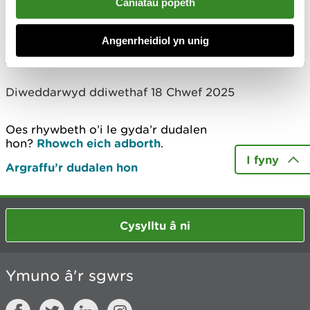
Caniatáu popeth
GP Biotec Limited
Rhagor
Angenrheidiol yn unig
Diweddarwyd ddiwethaf 18 Chwef 2025
Oes rhywbeth o’i le gyda’r dudalen
hon?
Rhowch eich adborth
.
I fyny
Argraffu’r dudalen hon
Cysylltu â ni
Ymuno â'r sgwrs