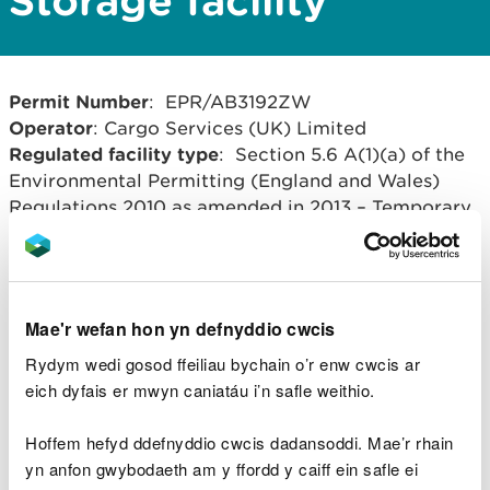
Storage facility
Permit Number
: EPR/AB3192ZW
Operator
: Cargo Services (UK) Limited
Regulated facility type
: Section 5.6 A(1)(a) of the
Environmental Permitting (England and Wales)
Regulations 2010 as amended in 2013 – Temporary
storage of Hazardous waste with a total capacity
exceeding 50 tonnes.
Regulated facility location
: Birdport, Corporation
Road, Newport, Gwent. NP14 4RE
Mae'r wefan hon yn defnyddio cwcis
Overview of process
: temporary storage of
Rydym wedi gosod ffeiliau bychain o’r enw cwcis ar
hazardous waste in sealed bags.
eich dyfais er mwyn caniatáu i’n safle weithio.
Hoffem hefyd ddefnyddio cwcis dadansoddi. Mae’r rhain
Lawrlwythiadau dogfennau
yn anfon gwybodaeth am y ffordd y caiff ein safle ei