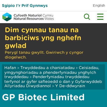
Sgipio I’r Prif Gynnwys
English
Dim cynnau tanau na
barbiciws yng nghefn
gwlad
Perygl tanau gwyllt. Gwiriwch y cyngor
diogelwch.
Hafan
Trwyddedau a chaniatadau
Ceisiadau,
>
>
ymgynghoriadau a phenderfyniadau ynghylch
trwyddedau
Penderfyniadau trwyddedau
>
terfynol ar gyfer safleoedd o dan y Gyfarwyddeb
Allyriadau Diwydiannol
Y De-ddwyrain
>
GP Biotec Limited