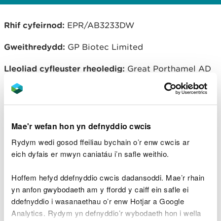
Rhif cyfeirnod
:
EPR/AB3233DW
Gweithredydd:
GP Biotec Limited
Lleoliad cyfleuster rheoledig:
Great Porthamel AD
Plant, Talgarth, Brecon, Powys, LD3 0DL
Mae'r wefan hon yn defnyddio cwcis
Lawrlwythiadau dogfennau
cysylltiedig
Rydym wedi gosod ffeiliau bychain o’r enw cwcis ar
eich dyfais er mwyn caniatáu i’n safle weithio.
Notice of variation and
consolidation with introductory note
Hoffem hefyd ddefnyddio cwcis dadansoddi. Mae’r rhain
GP Biotec Ltd
PDF [163.3 KB]
yn anfon gwybodaeth am y ffordd y caiff ein safle ei
ddefnyddio i wasanaethau o’r enw Hotjar a Google
Natural Resources Wales permitting
decisions
GP Biotec Limited
PDF
Analytics. Rydym yn defnyddio’r wybodaeth hon i wella
[160.2 KB]