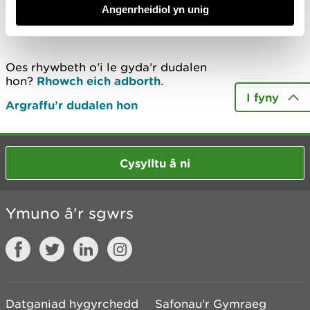
Angenrheidiol yn unig
Diweddarwyd ddiwethaf 13 Mai 2020
Oes rhywbeth o’i le gyda’r dudalen
hon?
Rhowch eich adborth
.
I fyny
Argraffu’r dudalen hon
Cysylltu â ni
Ymuno â'r sgwrs
Datganiad hygyrchedd
Safonau'r Gymraeg