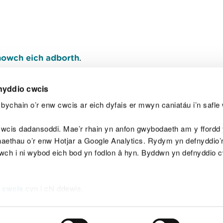
owch eich adborth
.
nyddio cwcis
bychain o’r enw cwcis ar eich dyfais er mwyn caniatáu i’n safle 
Y
wcis dadansoddi. Mae’r rhain yn anfon gwybodaeth am y ffordd y
anaethau o’r enw Hotjar a Google Analytics. Rydym yn defnyddio
ewch i ni wybod eich bod yn fodlon â hyn. Byddwn yn defnyddio 
aeg
Map o'r safle
Hawlfraint
Preifatrwydd a 
 cwcis
cyn i chi ddewis.