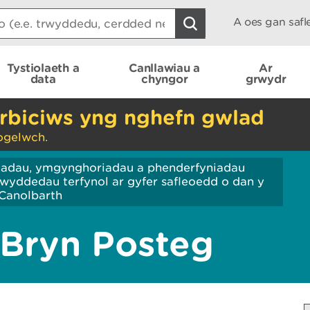
A oes gan saf
Tystiolaeth a
Canllawiau a
Ar
data
chyngor
grwydr
rbiciws yng nghefn gwlad
ogelwch.
iadau, ymgynghoriadau a phenderfyniadau
wyddedau terfynol ar gyfer safleoedd o dan y
Canolbarth
 Bryn Posteg