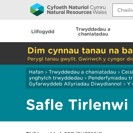
Search:
Trwyddedau a
Llifogydd
chaniatadau
Dim cynnau tanau na ba
Perygl tanau gwyllt. Gwiriwch y cyngor di
Hafan
Trwyddedau a chaniatadau
Ceis
>
>
ynghylch trwyddedau
Penderfyniadau tr
>
Gyfarwyddeb Allyriadau Diwydiannol
Y 
>
Safle Tirlenwi