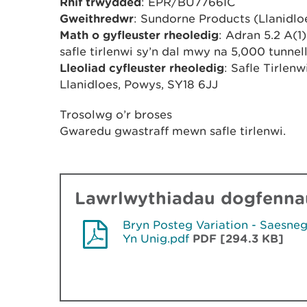
Rhif trwydded
: EPR/BU7766IC
Gweithredwr
: Sundorne Products (Llanidlo
Math o gyfleuster rheoledig
: Adran 5.2 A(
safle tirlenwi sy’n dal mwy na 5,000 tunnel
Lleoliad cyfleuster rheoledig
: Safle Tirlen
Llanidloes, Powys, SY18 6JJ
Trosolwg o’r broses
Gwaredu gwastraff mewn safle tirlenwi.
Lawrlwythiadau dogfennau
Bryn Posteg Variation - Saesne
Yn Unig.pdf
PDF [294.3 KB]