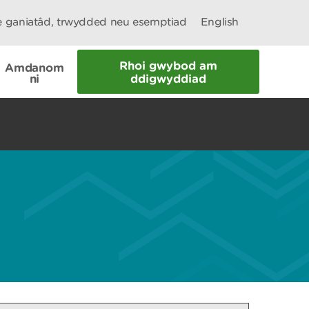
le ganiatâd, trwydded neu esemptiad
English
Rhoi gwybod am
Amdanom
ni
ddigwyddiad