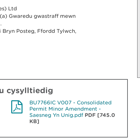
es) Ltd
1)(a) Gwaredu gwastraff mewn
l.
wi Bryn Posteg, Ffordd Tylwch,
 cysylltiedig
g
BU7766IC V007 - Consolidated
Permit Minor Amendment -
Saesneg Yn Unig.pdf
PDF [745.0
KB]