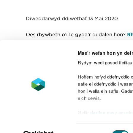
Diweddarwyd ddiwethaf 13 Mai 2020
Oes rhywbeth o’i le gyda’r dudalen hon?
Rh
Mae'r wefan hon yn def
Rydym wedi gosod ffeiliau 
Cysylltu â ni
Hoffem hefyd ddefnyddio c
safle ei ddefnyddio i was
hon i wella ein safle. Gad
eich dewis.
Datganiad hygyrchedd
Safonau'r Gymr
Gellir
darllen mwy am ein
Datganiad caethwasiaeth fodern
Dewis