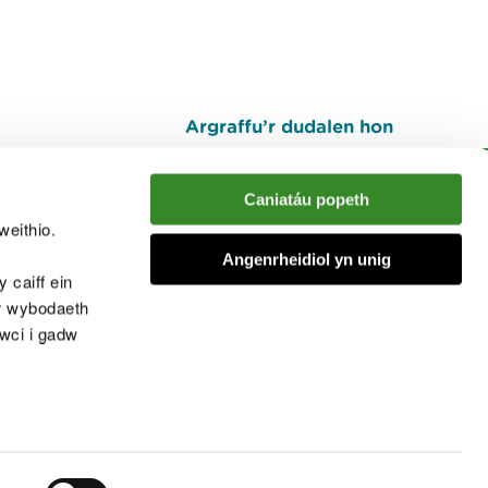
Argraffu’r dudalen hon
I fyny
Caniatáu popeth
weithio.
muno â'r sgwrs
Angenrheidiol yn unig
 caiff ein
’r wybodaeth
cwci i gadw
chwcis