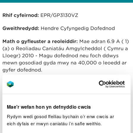
Rhif cyfeirnod:
EPR/GP3130VZ
Gweithredydd:
Hendre Cyfyngedig Dofednod
Math o gyfleuster a reoleiddir:
Mae adran 6.9 A ( 1)
(a) o Reoliadau Caniatáu Amgylcheddol ( Cymru a
Lloegr) 2010 - Magu dofednod neu foch ddwys
mewn gosodiad gyda mwy na 40,000 o leoedd ar
gyfer dofednod.
Lleoliad cyfleuster rheoledig:
Uned Dofednod
Hendre, Hendre, Trefyclo , Powys , LD7 1Y
Trosolwg o broses:
fferm dofednod dwys gyda lle
Mae'r wefan hon yn defnyddio cwcis
ar gyfer 175,000 brwyliaid
Rydym wedi gosod ffeiliau bychain o’r enw cwcis ar
eich dyfais er mwyn caniatáu i’n safle weithio.