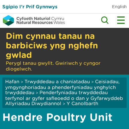
Sgipio I’r Prif Gynnwys
English
Dim cynnau tanau na
barbiciws yng nghefn
gwlad
Perygl tanau gwyllt. Gwiriwch y cyngor
diogelwch.
Hafan
Trwyddedau a chaniatadau
Ceisiadau,
>
>
ymgynghoriadau a phenderfyniadau ynghylch
trwyddedau
Penderfyniadau trwyddedau
>
terfynol ar gyfer safleoedd o dan y Gyfarwyddeb
Allyriadau Diwydiannol
Y Canolbarth
>
Hendre Poultry Unit