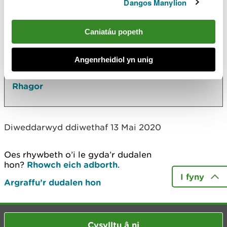
Dangos Manylion
Yn yr adran hon hefyd
Dolau Jenkin Farm Poultry Unit
Caniatáu popeth
Mr Daniel Jones
Angenrheidiol yn unig
Mills Poultry Limited
Rhagor
Diweddarwyd ddiwethaf 13 Mai 2020
Oes rhywbeth o’i le gyda’r dudalen
hon?
Rhowch eich adborth
.
I fyny
Argraffu’r dudalen hon
Cysylltu â ni