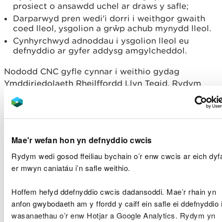
prosiect o ansawdd uchel ar draws y safle;
Darparwyd pren wedi'i dorri i weithgor gwaith
coed lleol, ysgolion a grŵp achub mynydd lleol.
Cynhyrchwyd adnoddau i ysgolion lleol eu
defnyddio ar gyfer addysg amgylcheddol.
Nododd CNC gyfle cynnar i weithio gydag
Ymddiriedolaeth Rheilffordd Llyn Tegid. Rydym
wedi ymgorffori rhan o gafn y rheilffordd o fewn yr
arglawdd i hwyluso ehangiad posibl o'r rheilffordd
gul. Bydd y gwaith, sy'n cael ei ariannu gan
Ymddiriedolaeth Rheilffordd Llyn Tegid, yn
Mae'r wefan hon yn defnyddio cwcis
galluogi'r atyniad twristaidd poblogaidd hwn i
redeg o dref y Bala i ben gorllewinol Llyn Tegid, yn
Rydym wedi gosod ffeiliau bychain o’r enw cwcis ar eich dyf
amodol ar gyllid a chaniatâd cynllunio.
er mwyn caniatáu i’n safle weithio.
Mae prosiect Diogelwch Cronfa Ddŵr Llyn Tegid
Hoffem hefyd ddefnyddio cwcis dadansoddi. Mae’r rhain yn
wedi'i ariannu gan Lywodraeth Cymru, gyda
anfon gwybodaeth am y ffordd y caiff ein safle ei ddefnyddio 
chyfanswm cost y prosiect yn £7 miliwn.
wasanaethau o’r enw Hotjar a Google Analytics. Rydym yn