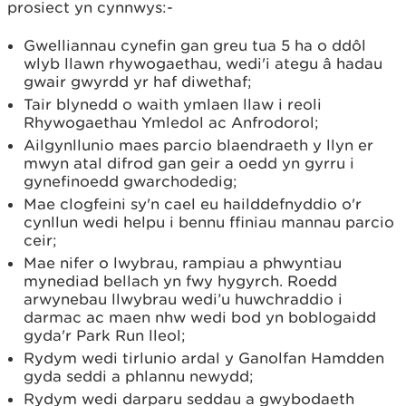
prosiect yn cynnwys:-
Gwelliannau cynefin gan greu tua 5 ha o ddôl
wlyb llawn rhywogaethau, wedi'i ategu â hadau
gwair gwyrdd yr haf diwethaf;
Tair blynedd o waith ymlaen llaw i reoli
Rhywogaethau Ymledol ac Anfrodorol;
Ailgynllunio maes parcio blaendraeth y llyn er
mwyn atal difrod gan geir a oedd yn gyrru i
gynefinoedd gwarchodedig;
Mae clogfeini sy'n cael eu hailddefnyddio o'r
cynllun wedi helpu i bennu ffiniau mannau parcio
ceir;
Mae nifer o lwybrau, rampiau a phwyntiau
mynediad bellach yn fwy hygyrch. Roedd
arwynebau llwybrau wedi’u huwchraddio i
darmac ac maen nhw wedi bod yn boblogaidd
gyda'r Park Run lleol;
Rydym wedi tirlunio ardal y Ganolfan Hamdden
gyda seddi a phlannu newydd;
Rydym wedi darparu seddau a gwybodaeth