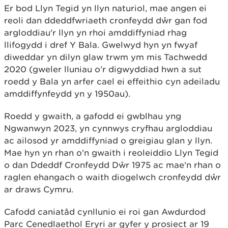
Er bod Llyn Tegid yn llyn naturiol, mae angen ei
reoli dan ddeddfwriaeth cronfeydd dŵr gan fod
argloddiau'r llyn yn rhoi amddiffyniad rhag
llifogydd i dref Y Bala. Gwelwyd hyn yn fwyaf
diweddar yn dilyn glaw trwm ym mis Tachwedd
2020 (gweler lluniau o’r digwyddiad hwn a sut
roedd y Bala yn arfer cael ei effeithio cyn adeiladu
amddiffynfeydd yn y 1950au).
Roedd y gwaith, a gafodd ei gwblhau yng
Ngwanwyn 2023, yn cynnwys cryfhau argloddiau
ac ailosod yr amddiffyniad o greigiau glan y llyn.
Mae hyn yn rhan o'n gwaith i reoleiddio Llyn Tegid
o dan Ddeddf Cronfeydd Dŵr 1975 ac mae'n rhan o
raglen ehangach o waith diogelwch cronfeydd dŵr
ar draws Cymru.
Cafodd caniatâd cynllunio ei roi gan Awdurdod
Parc Cenedlaethol Eryri ar gyfer y prosiect ar 19