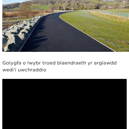
Golygfa o lwybr troed blaendraeth yr arglawdd
wedi'i uwchraddio
​