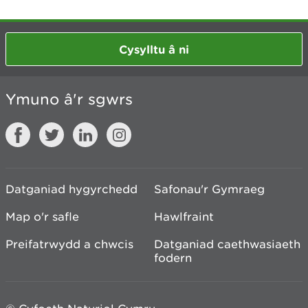
Cysylltu â ni
Ymuno â'r sgwrs
Datganiad hygyrchedd
Safonau'r Gymraeg
Map o'r safle
Hawlfraint
Preifatrwydd a chwcis
Datganiad caethwasiaeth
fodern