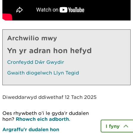
Archwilio mwy
Yn yr adran hon hefyd
Cronfeydd Dŵr Gwydir
Gwaith diogelwch Llyn Tegid
Diweddarwyd ddiwethaf 12 Tach 2025
Oes rhywbeth o’i le gyda’r dudalen
hon?
Rhowch eich adborth
.
I fyny
Argraffu’r dudalen hon