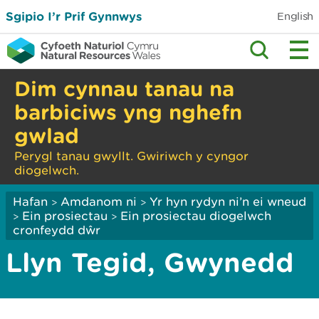
Sgipio I’r Prif Gynnwys
English
Dim cynnau tanau na
barbiciws yng nghefn
gwlad
Perygl tanau gwyllt. Gwiriwch y cyngor
diogelwch.
Hafan
Amdanom ni
Yr hyn rydyn ni’n ei wneud
>
>
Ein prosiectau
Ein prosiectau diogelwch
>
>
cronfeydd dŵr
Llyn Tegid, Gwynedd