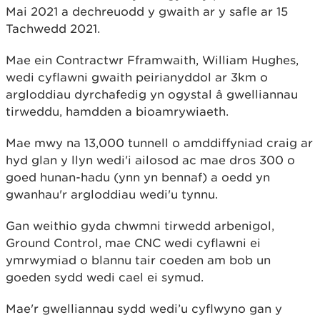
Mai 2021 a dechreuodd y gwaith ar y safle ar 15
Tachwedd 2021.
Mae ein Contractwr Fframwaith, William Hughes,
wedi cyflawni gwaith peirianyddol ar 3km o
argloddiau dyrchafedig yn ogystal â gwelliannau
tirweddu, hamdden a bioamrywiaeth.
Mae mwy na 13,000 tunnell o amddiffyniad craig ar
hyd glan y llyn wedi'i ailosod ac mae dros 300 o
goed hunan-hadu (ynn yn bennaf) a oedd yn
gwanhau'r argloddiau wedi'u tynnu.
Gan weithio gyda chwmni tirwedd arbenigol,
Ground Control, mae CNC wedi cyflawni ei
ymrwymiad o blannu tair coeden am bob un
goeden sydd wedi cael ei symud.
Mae'r gwelliannau sydd wedi’u cyflwyno gan y