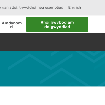
le ganiatâd, trwydded neu esemptiad
English
Rhoi gwybod am
Amdanom
ni
ddigwyddiad