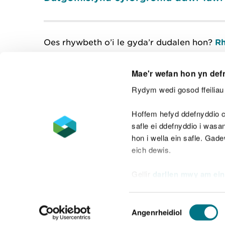
Oes rhywbeth o’i le gyda’r dudalen hon?
Rh
Mae'r wefan hon yn def
Rydym wedi gosod ffeiliau 
Cysylltu â ni
Hoffem hefyd ddefnyddio c
safle ei ddefnyddio i was
hon i wella ein safle. Gad
eich dewis.
Datganiad hygyrchedd
Safonau'r Gymr
Gellir
darllen mwy am ein
Datganiad caethwasiaeth fodern
Dewis
Angenrheidiol
Caniatâd