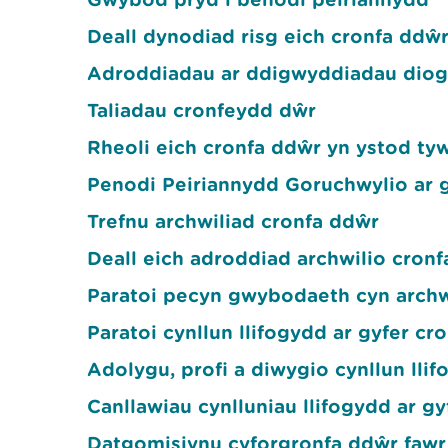
Deall dynodiad risg eich cronfa ddŵ
Adroddiadau ar ddigwyddiadau diog
Taliadau cronfeydd dŵr
Rheoli eich cronfa ddŵr yn ystod ty
Penodi Peiriannydd Goruchwylio ar g
Trefnu archwiliad cronfa ddŵr
Deall eich adroddiad archwilio cron
Paratoi pecyn gwybodaeth cyn archwi
Paratoi cynllun llifogydd ar gyfer cr
Adolygu, profi a diwygio cynllun lli
Canllawiau cynlluniau llifogydd ar g
Datgomisiynu cyforgronfa ddŵr fawr