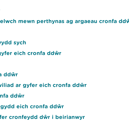
r
elwch mewn perthynas ag argaeau cronfa dd
wydd sych
yfer eich cronfa ddŵr
fa ddŵr
liad ar gyfer eich cronfa ddŵr
onfa ddŵr
fogydd eich cronfa ddŵr
yfer cronfeydd dŵr i beirianwyr