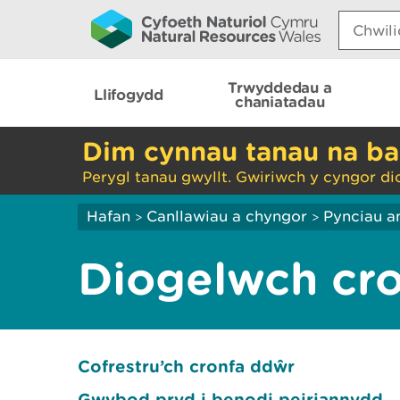
Search:
Trwyddedau a
Llifogydd
chaniatadau
Dim cynnau tanau na ba
Perygl tanau gwyllt. Gwiriwch y cyngor di
Hafan
Canllawiau a chyngor
Pynciau a
>
>
Diogelwch cr
Cofrestru’ch cronfa ddŵr
Gwybod pryd i benodi peiriannydd