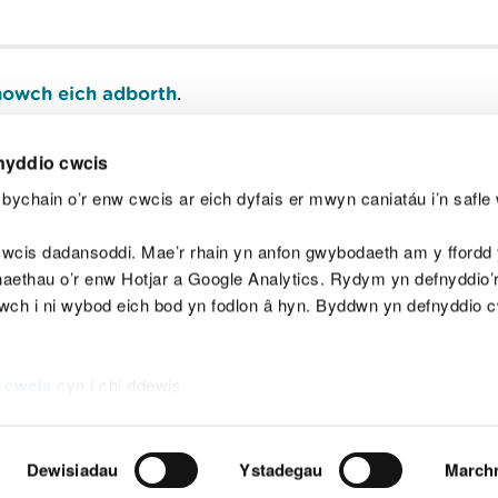
owch eich adborth
.
nyddio cwcis
bychain o’r enw cwcis ar eich dyfais er mwyn caniatáu i’n safle 
Y
wcis dadansoddi. Mae’r rhain yn anfon gwybodaeth am y ffordd y
anaethau o’r enw Hotjar a Google Analytics. Rydym yn defnyddio
ewch i ni wybod eich bod yn fodlon â hyn. Byddwn yn defnyddio 
aeg
Map o'r safle
Hawlfraint
Preifatrwydd a 
 cwcis
cyn i chi ddewis.
Dewisiadau
Ystadegau
March