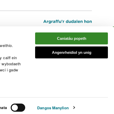
Argraffu’r dudalen hon
I fyny
Caniatáu popeth
weithio.
muno â'r sgwrs
Angenrheidiol yn unig
 caiff ein
’r wybodaeth
cwci i gadw
chwcis
nata
Dangos Manylion
© Cyfoeth Naturiol Cymru