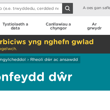
A oes gan saf
Tystiolaeth a
Canllawiau a
Ar
data
chyngor
grwydr
rbiciws yng nghefn gwlad
ogelwch.
mgylcheddol
Rheoli dŵr ac ansawdd
>
onfeydd dŵr