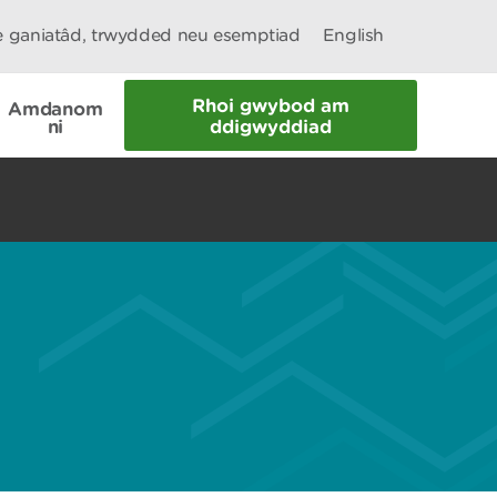
le ganiatâd, trwydded neu esemptiad
English
Rhoi gwybod am
Amdanom
ni
ddigwyddiad