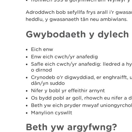
Adroddwch bob sefyllfa frys arall i'r gwasa
heddlu, y gwasanaeth tân neu ambiwlans.
Gwybodaeth y dylech 
Eich enw
Enw eich cwch/yr anafedig
Safle eich cwch/yr anafedig: lledred a hy
o dirnod
Crynodeb o'r digwyddiad, er enghraifft, 
dân/yn suddo
Nifer y bobl yr effeithir arnynt
Os bydd pobl ar goll, rhowch eu nifer a d
Beth yw eich pryder mwyaf uniongyrcho
Manylion cyswllt
Beth yw argyfwng?