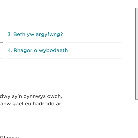
Beth yw argyfwng?
Rhagor o wybodaeth
dwy sy'n cynnwys cwch,
llanw gael eu hadrodd ar
 Glannau