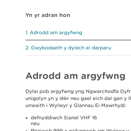
Yn yr adran hon
Adrodd am argyfwng
Gwybodaeth y dylech ei darparu
Adrodd am argyfwng
Dylai pob argyfwng yng Ngwarchodfa Dyfr
unigolyn yn y dŵr neu gael eich dal gan y 
unwaith i Wylwyr y Glannau Ei Mawrhydi:
defnyddiwch Sianel VHF 16
neu
ffoniwch 999 a gofynnwch am Wylwyr y