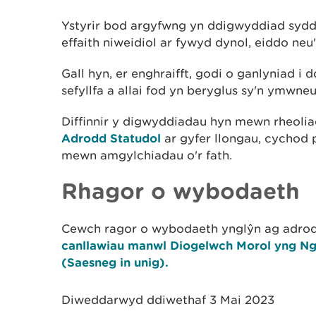
Ystyrir bod argyfwng yn ddigwyddiad sydd y
effaith niweidiol ar fywyd dynol, eiddo ne
Gall hyn, er enghraifft, godi o ganlyniad 
sefyllfa a allai fod yn beryglus sy'n ymwn
Diffinnir y digwyddiadau hyn mewn rheolia
Adrodd Statudol
ar gyfer llongau, cychod
mewn amgylchiadau o'r fath.
Rhagor o wybodaeth
Cewch ragor o wybodaeth ynglŷn ag adro
canllawiau manwl Diogelwch Morol yng N
(Saesneg in unig).
Diweddarwyd ddiwethaf 3 Mai 2023