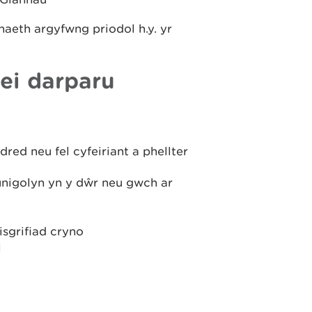
naeth argyfwng priodol h.y. yr
ei darparu
dred neu fel cyfeiriant a phellter
unigolyn yn y dŵr neu gwch ar
isgrifiad cryno
l