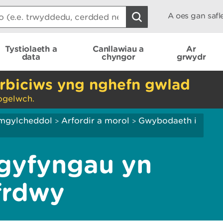
A oes gan saf
Tystiolaeth a
Canllawiau a
Ar
data
chyngor
grwydr
rbiciws yng nghefn gwlad
ogelwch.
mgylcheddol
Arfordir a morol
Gwybodaeth i
>
>
gyfyngau yn
frdwy