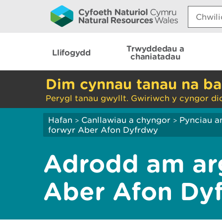
Search:
Trwyddedau a
Llifogydd
chaniatadau
Dim cynnau tanau na ba
Perygl tanau gwyllt. Gwiriwch y cyngor di
Hafan
Canllawiau a chyngor
Pynciau a
>
>
forwyr Aber Afon Dyfrdwy
Adrodd am ar
Aber Afon Dy