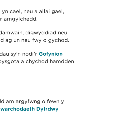
n cael, neu a allai gael,
u'r amgylchedd.
i ddamwain, digwyddiad neu
eud ag un neu fwy o gychod.
dau sy'n nodi'r
Gofynion
 pysgota a chychod hamdden
dd am argyfwng o fewn y
gwarchodaeth Dyfrdwy